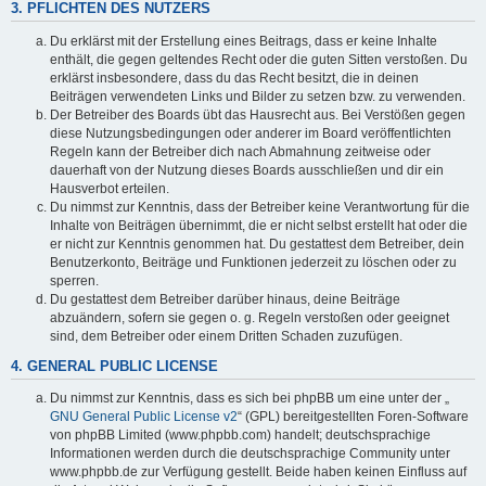
3. PFLICHTEN DES NUTZERS
Du erklärst mit der Erstellung eines Beitrags, dass er keine Inhalte
enthält, die gegen geltendes Recht oder die guten Sitten verstoßen. Du
erklärst insbesondere, dass du das Recht besitzt, die in deinen
Beiträgen verwendeten Links und Bilder zu setzen bzw. zu verwenden.
Der Betreiber des Boards übt das Hausrecht aus. Bei Verstößen gegen
diese Nutzungsbedingungen oder anderer im Board veröffentlichten
Regeln kann der Betreiber dich nach Abmahnung zeitweise oder
dauerhaft von der Nutzung dieses Boards ausschließen und dir ein
Hausverbot erteilen.
Du nimmst zur Kenntnis, dass der Betreiber keine Verantwortung für die
Inhalte von Beiträgen übernimmt, die er nicht selbst erstellt hat oder die
er nicht zur Kenntnis genommen hat. Du gestattest dem Betreiber, dein
Benutzerkonto, Beiträge und Funktionen jederzeit zu löschen oder zu
sperren.
Du gestattest dem Betreiber darüber hinaus, deine Beiträge
abzuändern, sofern sie gegen o. g. Regeln verstoßen oder geeignet
sind, dem Betreiber oder einem Dritten Schaden zuzufügen.
4. GENERAL PUBLIC LICENSE
Du nimmst zur Kenntnis, dass es sich bei phpBB um eine unter der „
GNU General Public License v2
“ (GPL) bereitgestellten Foren-Software
von phpBB Limited (www.phpbb.com) handelt; deutschsprachige
Informationen werden durch die deutschsprachige Community unter
www.phpbb.de zur Verfügung gestellt. Beide haben keinen Einfluss auf