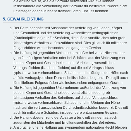
die Art und Weise, wie die Software verwendet wird. Sie können
insbesondere die Verwendung der Software für bestimmte Zwecke nicht
untersagen oder auf Inhalte fremder Foren Einfluss nehmen.
5. GEWÄHRLEISTUNG
Der Betreiber haftet mit Ausnahme der Verletzung von Leben, Körper
und Gesundheit und der Verletzung wesentlicher Vertragspflichten
(Kardinalpflichten) nur für Schäden, die auf ein vorsätzliches oder grob
fahrlässiges Verhalten zurückzuführen sind. Dies gilt auch für mittelbare
Folgeschäden wie insbesondere entgangenen Gewinn.
Die Haftung ist gegenüber Verbrauchern außer bei vorsätzlichem oder
grob fahrlässigem Verhalten oder bei Schäden aus der Verletzung von
Leben, Körper und Gesundheit und der Verletzung wesentlicher
Vertragspflichten (Kardinalpflichten) auf die bei Vertragsschluss
typischerweise vorhersehbaren Schäden und im übrigen der Höhe nach
auf die vertragstypischen Durchschnittsschäden begrenzt. Dies gilt auch
für mittelbare Folgeschäden wie insbesondere entgangenen Gewinn.
Die Haftung ist gegenüber Unternehmern außer bei der Verletzung von
Leben, Körper und Gesundheit oder vorsätzlichem oder grob
fahrlässigem Verhalten des Betreibers auf die bei Vertragsschluss
typischerweise vorhersehbaren Schäden und im Übrigen der Höhe
nach auf die vertragstypischen Durchschnittsschäden begrenzt. Dies gilt
auch für mittelbare Schäden, insbesondere entgangenen Gewinn.
Die Haftungsbegrenzung der Absätze a bis c gilt sinngemäß auch
zugunsten der Mitarbeiter und Erfüllungsgehilfen des Betreibers.
Ansprüche für eine Haftung aus zwingendem nationalem Recht bleiben