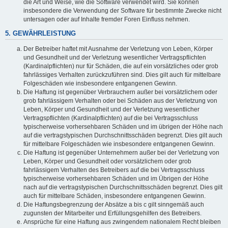
die Art und Weise, wie die Software verwendet wird. Sie können
insbesondere die Verwendung der Software für bestimmte Zwecke nicht
untersagen oder auf Inhalte fremder Foren Einfluss nehmen.
5. GEWÄHRLEISTUNG
Der Betreiber haftet mit Ausnahme der Verletzung von Leben, Körper
und Gesundheit und der Verletzung wesentlicher Vertragspflichten
(Kardinalpflichten) nur für Schäden, die auf ein vorsätzliches oder grob
fahrlässiges Verhalten zurückzuführen sind. Dies gilt auch für mittelbare
Folgeschäden wie insbesondere entgangenen Gewinn.
Die Haftung ist gegenüber Verbrauchern außer bei vorsätzlichem oder
grob fahrlässigem Verhalten oder bei Schäden aus der Verletzung von
Leben, Körper und Gesundheit und der Verletzung wesentlicher
Vertragspflichten (Kardinalpflichten) auf die bei Vertragsschluss
typischerweise vorhersehbaren Schäden und im übrigen der Höhe nach
auf die vertragstypischen Durchschnittsschäden begrenzt. Dies gilt auch
für mittelbare Folgeschäden wie insbesondere entgangenen Gewinn.
Die Haftung ist gegenüber Unternehmern außer bei der Verletzung von
Leben, Körper und Gesundheit oder vorsätzlichem oder grob
fahrlässigem Verhalten des Betreibers auf die bei Vertragsschluss
typischerweise vorhersehbaren Schäden und im Übrigen der Höhe
nach auf die vertragstypischen Durchschnittsschäden begrenzt. Dies gilt
auch für mittelbare Schäden, insbesondere entgangenen Gewinn.
Die Haftungsbegrenzung der Absätze a bis c gilt sinngemäß auch
zugunsten der Mitarbeiter und Erfüllungsgehilfen des Betreibers.
Ansprüche für eine Haftung aus zwingendem nationalem Recht bleiben