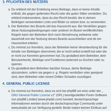
3. PFLICHTEN DES NUTZERS
Du erklärst mit der Erstellung eines Beitrags, dass er keine Inhalte
enthält, die gegen geltendes Recht oder die guten Sitten verstoßen. Du
erklärst insbesondere, dass du das Recht besitzt, die in deinen
Beiträgen verwendeten Links und Bilder zu setzen bzw. zu verwenden.
Der Betreiber des Boards übt das Hausrecht aus. Bei Verstößen gegen
diese Nutzungsbedingungen oder anderer im Board veröffentlichten
Regeln kann der Betreiber dich nach Abmahnung zeitweise oder
dauerhaft von der Nutzung dieses Boards ausschließen und dir ein
Hausverbot erteilen.
Du nimmst zur Kenntnis, dass der Betreiber keine Verantwortung für die
Inhalte von Beiträgen übernimmt, die er nicht selbst erstellt hat oder die
er nicht zur Kenntnis genommen hat. Du gestattest dem Betreiber, dein
Benutzerkonto, Beiträge und Funktionen jederzeit zu löschen oder zu
sperren.
Du gestattest dem Betreiber darüber hinaus, deine Beiträge
abzuändern, sofern sie gegen o. g. Regeln verstoßen oder geeignet
sind, dem Betreiber oder einem Dritten Schaden zuzufügen.
4. GENERAL PUBLIC LICENSE
Du nimmst zur Kenntnis, dass es sich bei phpBB um eine unter der „
GNU General Public License v2
“ (GPL) bereitgestellten Foren-Software
von phpBB Limited (www.phpbb.com) handelt; deutschsprachige
Informationen werden durch die deutschsprachige Community unter
www.phpbb.de zur Verfügung gestellt. Beide haben keinen Einfluss auf