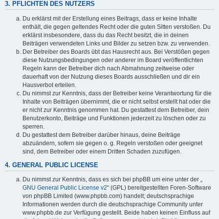
3. PFLICHTEN DES NUTZERS
Du erklärst mit der Erstellung eines Beitrags, dass er keine Inhalte
enthält, die gegen geltendes Recht oder die guten Sitten verstoßen. Du
erklärst insbesondere, dass du das Recht besitzt, die in deinen
Beiträgen verwendeten Links und Bilder zu setzen bzw. zu verwenden.
Der Betreiber des Boards übt das Hausrecht aus. Bei Verstößen gegen
diese Nutzungsbedingungen oder anderer im Board veröffentlichten
Regeln kann der Betreiber dich nach Abmahnung zeitweise oder
dauerhaft von der Nutzung dieses Boards ausschließen und dir ein
Hausverbot erteilen.
Du nimmst zur Kenntnis, dass der Betreiber keine Verantwortung für die
Inhalte von Beiträgen übernimmt, die er nicht selbst erstellt hat oder die
er nicht zur Kenntnis genommen hat. Du gestattest dem Betreiber, dein
Benutzerkonto, Beiträge und Funktionen jederzeit zu löschen oder zu
sperren.
Du gestattest dem Betreiber darüber hinaus, deine Beiträge
abzuändern, sofern sie gegen o. g. Regeln verstoßen oder geeignet
sind, dem Betreiber oder einem Dritten Schaden zuzufügen.
4. GENERAL PUBLIC LICENSE
Du nimmst zur Kenntnis, dass es sich bei phpBB um eine unter der „
GNU General Public License v2
“ (GPL) bereitgestellten Foren-Software
von phpBB Limited (www.phpbb.com) handelt; deutschsprachige
Informationen werden durch die deutschsprachige Community unter
www.phpbb.de zur Verfügung gestellt. Beide haben keinen Einfluss auf