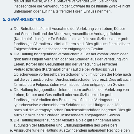
die Art und Weise, wie die Software verwendet wird. Sie können
insbesondere die Verwendung der Software für bestimmte Zwecke nicht
untersagen oder auf Inhalte fremder Foren Einfluss nehmen.
5. GEWÄHRLEISTUNG
Der Betreiber haftet mit Ausnahme der Verletzung von Leben, Körper
und Gesundheit und der Verletzung wesentlicher Vertragspflichten
(Kardinalpflichten) nur für Schäden, die auf ein vorsätzliches oder grob
fahrlässiges Verhalten zurückzuführen sind. Dies gilt auch für mittelbare
Folgeschäden wie insbesondere entgangenen Gewinn.
Die Haftung ist gegenüber Verbrauchern außer bei vorsätzlichem oder
grob fahrlässigem Verhalten oder bei Schäden aus der Verletzung von
Leben, Körper und Gesundheit und der Verletzung wesentlicher
Vertragspflichten (Kardinalpflichten) auf die bei Vertragsschluss
typischerweise vorhersehbaren Schäden und im übrigen der Höhe nach
auf die vertragstypischen Durchschnittsschäden begrenzt. Dies gilt auch
für mittelbare Folgeschäden wie insbesondere entgangenen Gewinn.
Die Haftung ist gegenüber Unternehmern außer bei der Verletzung von
Leben, Körper und Gesundheit oder vorsätzlichem oder grob
fahrlässigem Verhalten des Betreibers auf die bei Vertragsschluss
typischerweise vorhersehbaren Schäden und im Übrigen der Höhe
nach auf die vertragstypischen Durchschnittsschäden begrenzt. Dies gilt
auch für mittelbare Schäden, insbesondere entgangenen Gewinn.
Die Haftungsbegrenzung der Absätze a bis c gilt sinngemäß auch
zugunsten der Mitarbeiter und Erfüllungsgehilfen des Betreibers.
Ansprüche für eine Haftung aus zwingendem nationalem Recht bleiben