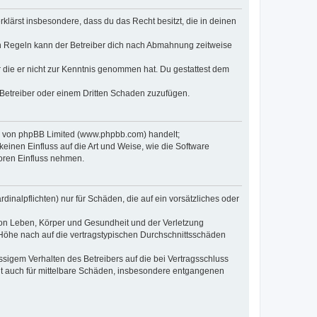
erklärst insbesondere, dass du das Recht besitzt, die in deinen
n Regeln kann der Betreiber dich nach Abmahnung zeitweise
er die er nicht zur Kenntnis genommen hat. Du gestattest dem
 Betreiber oder einem Dritten Schaden zuzufügen.
re von phpBB Limited (www.phpbb.com) handelt;
inen Einfluss auf die Art und Weise, wie die Software
oren Einfluss nehmen.
inalpflichten) nur für Schäden, die auf ein vorsätzliches oder
von Leben, Körper und Gesundheit und der Verletzung
r Höhe nach auf die vertragstypischen Durchschnittsschäden
sigem Verhalten des Betreibers auf die bei Vertragsschluss
lt auch für mittelbare Schäden, insbesondere entgangenen