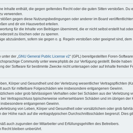
ine Inhalte enthält, die gegen geltendes Recht oder die guten Sitten verstoßen. Du 
 zu verwenden.
erstößen gegen diese Nutzungsbedingungen oder anderer im Board veröffentlichte
ßen und dir ein Hausverbot erteilen.
ortung für die Inhalte von Beiträgen übernimmt, die er nicht selbst erstellt hat od
jederzeit zu löschen oder zu sperren.
räge abzuändern, sofern sie gegen o. g. Regeln verstoßen oder geeignet sind, dem
 unter der „
GNU General Public License v2
“ (GPL) bereitgestellten Foren-Softwa
chsprachige Community unter www.phpbb.de zur Verfügung gestellt. Beide haben ke
g der Software für bestimmte Zwecke nicht untersagen oder auf Inhalte fremder F
ben, Körper und Gesundheit und der Verletzung wesentlicher Vertragspflichten (Kard
gilt auch für mittelbare Folgeschäden wie insbesondere entgangenen Gewinn.
ätzlichem oder grob fahrlässigem Verhalten oder bei Schäden aus der Verletzung 
 die bei Vertragsschluss typischerweise vorhersehbaren Schäden und im übrigen de
wie insbesondere entgangenen Gewinn.
erletzung von Leben, Körper und Gesundheit oder vorsätzlichem oder grob fahrläs
der Höhe nach auf die vertragstypischen Durchschnittsschäden begrenzt. Dies gi
mäß auch zugunsten der Mitarbeiter und Erfüllungsgehilfen des Betreibers.
 Recht bleiben unberührt.