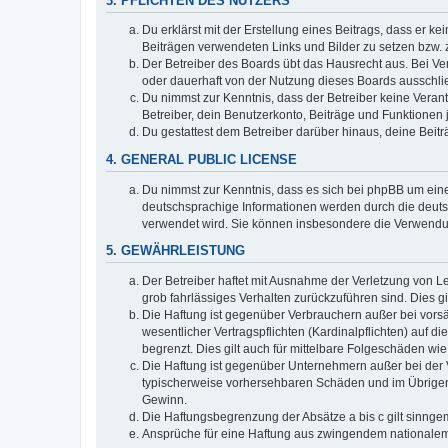
3. PFLICHTEN DES NUTZERS
Du erklärst mit der Erstellung eines Beitrags, dass er ke
Beiträgen verwendeten Links und Bilder zu setzen bzw.
Der Betreiber des Boards übt das Hausrecht aus. Bei V
oder dauerhaft von der Nutzung dieses Boards ausschlie
Du nimmst zur Kenntnis, dass der Betreiber keine Verantw
Betreiber, dein Benutzerkonto, Beiträge und Funktionen 
Du gestattest dem Betreiber darüber hinaus, deine Beit
4. GENERAL PUBLIC LICENSE
Du nimmst zur Kenntnis, dass es sich bei phpBB um eine
deutschsprachige Informationen werden durch die deuts
verwendet wird. Sie können insbesondere die Verwendun
5. GEWÄHRLEISTUNG
Der Betreiber haftet mit Ausnahme der Verletzung von Le
grob fahrlässiges Verhalten zurückzuführen sind. Dies 
Die Haftung ist gegenüber Verbrauchern außer bei vors
wesentlicher Vertragspflichten (Kardinalpflichten) auf
begrenzt. Dies gilt auch für mittelbare Folgeschäden 
Die Haftung ist gegenüber Unternehmern außer bei der V
typischerweise vorhersehbaren Schäden und im Übrigen 
Gewinn.
Die Haftungsbegrenzung der Absätze a bis c gilt sinnge
Ansprüche für eine Haftung aus zwingendem nationalem