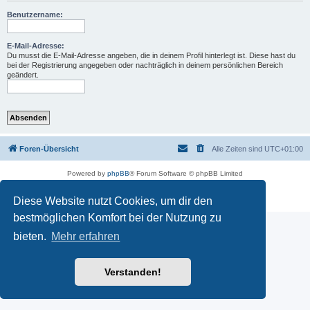
Benutzername:
E-Mail-Adresse:
Du musst die E-Mail-Adresse angeben, die in deinem Profil hinterlegt ist. Diese hast du
bei der Registrierung angegeben oder nachträglich in deinem persönlichen Bereich
geändert.
Foren-Übersicht
Alle Zeiten sind
UTC+01:00
Powered by
phpBB
® Forum Software © phpBB Limited
Deutsche Übersetzung durch
phpBB.de
Datenschutz
|
Nutzungsbedingungen
Diese Website nutzt Cookies, um dir den
bestmöglichen Komfort bei der Nutzung zu
bieten.
Mehr erfahren
Verstanden!