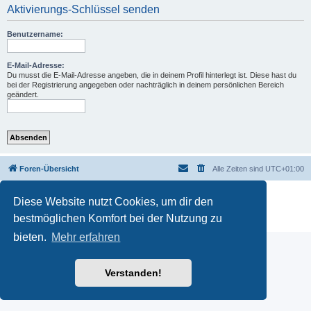
Aktivierungs-Schlüssel senden
Benutzername:
E-Mail-Adresse:
Du musst die E-Mail-Adresse angeben, die in deinem Profil hinterlegt ist. Diese hast du
bei der Registrierung angegeben oder nachträglich in deinem persönlichen Bereich
geändert.
Foren-Übersicht
Alle Zeiten sind
UTC+01:00
Powered by
phpBB
® Forum Software © phpBB Limited
Diese Website nutzt Cookies, um dir den
Deutsche Übersetzung durch
phpBB.de
bestmöglichen Komfort bei der Nutzung zu
Datenschutz
|
Nutzungsbedingungen
bieten.
Mehr erfahren
Verstanden!