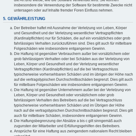
die Art und Weise, wie die Software verwendet wird. Sie können
insbesondere die Verwendung der Software für bestimmte Zwecke nicht
untersagen oder auf Inhalte fremder Foren Einfluss nehmen.
5. GEWÄHRLEISTUNG
Der Betreiber haftet mit Ausnahme der Verletzung von Leben, Körper
und Gesundheit und der Verletzung wesentlicher Vertragspflichten
(Kardinalpflichten) nur für Schäden, die auf ein vorsätzliches oder grob
fahrlässiges Verhalten zurückzuführen sind. Dies gilt auch für mittelbare
Folgeschäden wie insbesondere entgangenen Gewinn.
Die Haftung ist gegenüber Verbrauchern außer bei vorsätzlichem oder
grob fahrlässigem Verhalten oder bei Schäden aus der Verletzung von
Leben, Körper und Gesundheit und der Verletzung wesentlicher
Vertragspflichten (Kardinalpflichten) auf die bei Vertragsschluss
typischerweise vorhersehbaren Schäden und im übrigen der Höhe nach
auf die vertragstypischen Durchschnittsschäden begrenzt. Dies gilt auch
für mittelbare Folgeschäden wie insbesondere entgangenen Gewinn.
Die Haftung ist gegenüber Unternehmern außer bei der Verletzung von
Leben, Körper und Gesundheit oder vorsätzlichem oder grob
fahrlässigem Verhalten des Betreibers auf die bei Vertragsschluss
typischerweise vorhersehbaren Schäden und im Übrigen der Höhe
nach auf die vertragstypischen Durchschnittsschäden begrenzt. Dies gilt
auch für mittelbare Schäden, insbesondere entgangenen Gewinn.
Die Haftungsbegrenzung der Absätze a bis c gilt sinngemäß auch
zugunsten der Mitarbeiter und Erfüllungsgehilfen des Betreibers.
Ansprüche für eine Haftung aus zwingendem nationalem Recht bleiben