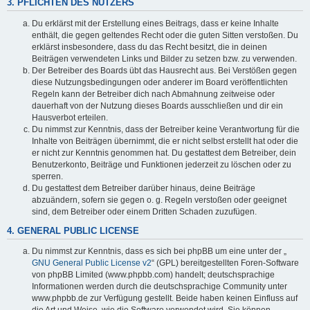
3. PFLICHTEN DES NUTZERS
Du erklärst mit der Erstellung eines Beitrags, dass er keine Inhalte
enthält, die gegen geltendes Recht oder die guten Sitten verstoßen. Du
erklärst insbesondere, dass du das Recht besitzt, die in deinen
Beiträgen verwendeten Links und Bilder zu setzen bzw. zu verwenden.
Der Betreiber des Boards übt das Hausrecht aus. Bei Verstößen gegen
diese Nutzungsbedingungen oder anderer im Board veröffentlichten
Regeln kann der Betreiber dich nach Abmahnung zeitweise oder
dauerhaft von der Nutzung dieses Boards ausschließen und dir ein
Hausverbot erteilen.
Du nimmst zur Kenntnis, dass der Betreiber keine Verantwortung für die
Inhalte von Beiträgen übernimmt, die er nicht selbst erstellt hat oder die
er nicht zur Kenntnis genommen hat. Du gestattest dem Betreiber, dein
Benutzerkonto, Beiträge und Funktionen jederzeit zu löschen oder zu
sperren.
Du gestattest dem Betreiber darüber hinaus, deine Beiträge
abzuändern, sofern sie gegen o. g. Regeln verstoßen oder geeignet
sind, dem Betreiber oder einem Dritten Schaden zuzufügen.
4. GENERAL PUBLIC LICENSE
Du nimmst zur Kenntnis, dass es sich bei phpBB um eine unter der „
GNU General Public License v2
“ (GPL) bereitgestellten Foren-Software
von phpBB Limited (www.phpbb.com) handelt; deutschsprachige
Informationen werden durch die deutschsprachige Community unter
www.phpbb.de zur Verfügung gestellt. Beide haben keinen Einfluss auf