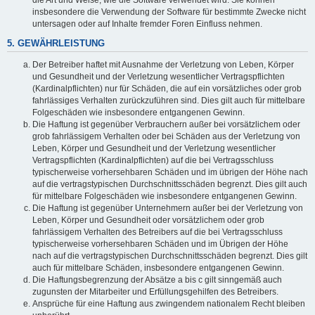
die Art und Weise, wie die Software verwendet wird. Sie können
insbesondere die Verwendung der Software für bestimmte Zwecke nicht
untersagen oder auf Inhalte fremder Foren Einfluss nehmen.
5. GEWÄHRLEISTUNG
Der Betreiber haftet mit Ausnahme der Verletzung von Leben, Körper
und Gesundheit und der Verletzung wesentlicher Vertragspflichten
(Kardinalpflichten) nur für Schäden, die auf ein vorsätzliches oder grob
fahrlässiges Verhalten zurückzuführen sind. Dies gilt auch für mittelbare
Folgeschäden wie insbesondere entgangenen Gewinn.
Die Haftung ist gegenüber Verbrauchern außer bei vorsätzlichem oder
grob fahrlässigem Verhalten oder bei Schäden aus der Verletzung von
Leben, Körper und Gesundheit und der Verletzung wesentlicher
Vertragspflichten (Kardinalpflichten) auf die bei Vertragsschluss
typischerweise vorhersehbaren Schäden und im übrigen der Höhe nach
auf die vertragstypischen Durchschnittsschäden begrenzt. Dies gilt auch
für mittelbare Folgeschäden wie insbesondere entgangenen Gewinn.
Die Haftung ist gegenüber Unternehmern außer bei der Verletzung von
Leben, Körper und Gesundheit oder vorsätzlichem oder grob
fahrlässigem Verhalten des Betreibers auf die bei Vertragsschluss
typischerweise vorhersehbaren Schäden und im Übrigen der Höhe
nach auf die vertragstypischen Durchschnittsschäden begrenzt. Dies gilt
auch für mittelbare Schäden, insbesondere entgangenen Gewinn.
Die Haftungsbegrenzung der Absätze a bis c gilt sinngemäß auch
zugunsten der Mitarbeiter und Erfüllungsgehilfen des Betreibers.
Ansprüche für eine Haftung aus zwingendem nationalem Recht bleiben