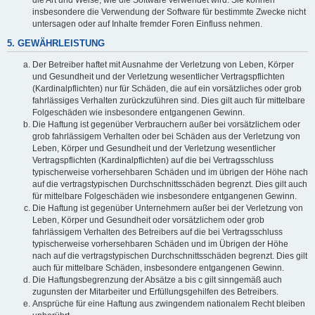
die Art und Weise, wie die Software verwendet wird. Sie können
insbesondere die Verwendung der Software für bestimmte Zwecke nicht
untersagen oder auf Inhalte fremder Foren Einfluss nehmen.
5. GEWÄHRLEISTUNG
Der Betreiber haftet mit Ausnahme der Verletzung von Leben, Körper
und Gesundheit und der Verletzung wesentlicher Vertragspflichten
(Kardinalpflichten) nur für Schäden, die auf ein vorsätzliches oder grob
fahrlässiges Verhalten zurückzuführen sind. Dies gilt auch für mittelbare
Folgeschäden wie insbesondere entgangenen Gewinn.
Die Haftung ist gegenüber Verbrauchern außer bei vorsätzlichem oder
grob fahrlässigem Verhalten oder bei Schäden aus der Verletzung von
Leben, Körper und Gesundheit und der Verletzung wesentlicher
Vertragspflichten (Kardinalpflichten) auf die bei Vertragsschluss
typischerweise vorhersehbaren Schäden und im übrigen der Höhe nach
auf die vertragstypischen Durchschnittsschäden begrenzt. Dies gilt auch
für mittelbare Folgeschäden wie insbesondere entgangenen Gewinn.
Die Haftung ist gegenüber Unternehmern außer bei der Verletzung von
Leben, Körper und Gesundheit oder vorsätzlichem oder grob
fahrlässigem Verhalten des Betreibers auf die bei Vertragsschluss
typischerweise vorhersehbaren Schäden und im Übrigen der Höhe
nach auf die vertragstypischen Durchschnittsschäden begrenzt. Dies gilt
auch für mittelbare Schäden, insbesondere entgangenen Gewinn.
Die Haftungsbegrenzung der Absätze a bis c gilt sinngemäß auch
zugunsten der Mitarbeiter und Erfüllungsgehilfen des Betreibers.
Ansprüche für eine Haftung aus zwingendem nationalem Recht bleiben