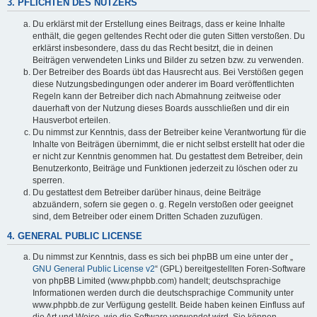
3. PFLICHTEN DES NUTZERS
Du erklärst mit der Erstellung eines Beitrags, dass er keine Inhalte
enthält, die gegen geltendes Recht oder die guten Sitten verstoßen. Du
erklärst insbesondere, dass du das Recht besitzt, die in deinen
Beiträgen verwendeten Links und Bilder zu setzen bzw. zu verwenden.
Der Betreiber des Boards übt das Hausrecht aus. Bei Verstößen gegen
diese Nutzungsbedingungen oder anderer im Board veröffentlichten
Regeln kann der Betreiber dich nach Abmahnung zeitweise oder
dauerhaft von der Nutzung dieses Boards ausschließen und dir ein
Hausverbot erteilen.
Du nimmst zur Kenntnis, dass der Betreiber keine Verantwortung für die
Inhalte von Beiträgen übernimmt, die er nicht selbst erstellt hat oder die
er nicht zur Kenntnis genommen hat. Du gestattest dem Betreiber, dein
Benutzerkonto, Beiträge und Funktionen jederzeit zu löschen oder zu
sperren.
Du gestattest dem Betreiber darüber hinaus, deine Beiträge
abzuändern, sofern sie gegen o. g. Regeln verstoßen oder geeignet
sind, dem Betreiber oder einem Dritten Schaden zuzufügen.
4. GENERAL PUBLIC LICENSE
Du nimmst zur Kenntnis, dass es sich bei phpBB um eine unter der „
GNU General Public License v2
“ (GPL) bereitgestellten Foren-Software
von phpBB Limited (www.phpbb.com) handelt; deutschsprachige
Informationen werden durch die deutschsprachige Community unter
www.phpbb.de zur Verfügung gestellt. Beide haben keinen Einfluss auf