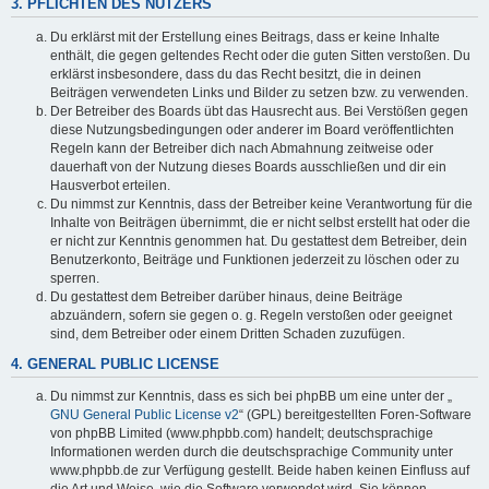
3. PFLICHTEN DES NUTZERS
Du erklärst mit der Erstellung eines Beitrags, dass er keine Inhalte
enthält, die gegen geltendes Recht oder die guten Sitten verstoßen. Du
erklärst insbesondere, dass du das Recht besitzt, die in deinen
Beiträgen verwendeten Links und Bilder zu setzen bzw. zu verwenden.
Der Betreiber des Boards übt das Hausrecht aus. Bei Verstößen gegen
diese Nutzungsbedingungen oder anderer im Board veröffentlichten
Regeln kann der Betreiber dich nach Abmahnung zeitweise oder
dauerhaft von der Nutzung dieses Boards ausschließen und dir ein
Hausverbot erteilen.
Du nimmst zur Kenntnis, dass der Betreiber keine Verantwortung für die
Inhalte von Beiträgen übernimmt, die er nicht selbst erstellt hat oder die
er nicht zur Kenntnis genommen hat. Du gestattest dem Betreiber, dein
Benutzerkonto, Beiträge und Funktionen jederzeit zu löschen oder zu
sperren.
Du gestattest dem Betreiber darüber hinaus, deine Beiträge
abzuändern, sofern sie gegen o. g. Regeln verstoßen oder geeignet
sind, dem Betreiber oder einem Dritten Schaden zuzufügen.
4. GENERAL PUBLIC LICENSE
Du nimmst zur Kenntnis, dass es sich bei phpBB um eine unter der „
GNU General Public License v2
“ (GPL) bereitgestellten Foren-Software
von phpBB Limited (www.phpbb.com) handelt; deutschsprachige
Informationen werden durch die deutschsprachige Community unter
www.phpbb.de zur Verfügung gestellt. Beide haben keinen Einfluss auf