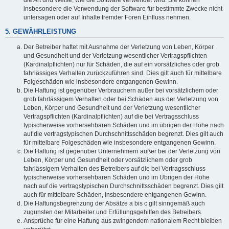
die Art und Weise, wie die Software verwendet wird. Sie können
insbesondere die Verwendung der Software für bestimmte Zwecke nicht
untersagen oder auf Inhalte fremder Foren Einfluss nehmen.
5. GEWÄHRLEISTUNG
Der Betreiber haftet mit Ausnahme der Verletzung von Leben, Körper
und Gesundheit und der Verletzung wesentlicher Vertragspflichten
(Kardinalpflichten) nur für Schäden, die auf ein vorsätzliches oder grob
fahrlässiges Verhalten zurückzuführen sind. Dies gilt auch für mittelbare
Folgeschäden wie insbesondere entgangenen Gewinn.
Die Haftung ist gegenüber Verbrauchern außer bei vorsätzlichem oder
grob fahrlässigem Verhalten oder bei Schäden aus der Verletzung von
Leben, Körper und Gesundheit und der Verletzung wesentlicher
Vertragspflichten (Kardinalpflichten) auf die bei Vertragsschluss
typischerweise vorhersehbaren Schäden und im übrigen der Höhe nach
auf die vertragstypischen Durchschnittsschäden begrenzt. Dies gilt auch
für mittelbare Folgeschäden wie insbesondere entgangenen Gewinn.
Die Haftung ist gegenüber Unternehmern außer bei der Verletzung von
Leben, Körper und Gesundheit oder vorsätzlichem oder grob
fahrlässigem Verhalten des Betreibers auf die bei Vertragsschluss
typischerweise vorhersehbaren Schäden und im Übrigen der Höhe
nach auf die vertragstypischen Durchschnittsschäden begrenzt. Dies gilt
auch für mittelbare Schäden, insbesondere entgangenen Gewinn.
Die Haftungsbegrenzung der Absätze a bis c gilt sinngemäß auch
zugunsten der Mitarbeiter und Erfüllungsgehilfen des Betreibers.
Ansprüche für eine Haftung aus zwingendem nationalem Recht bleiben