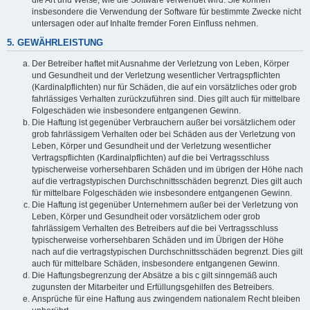
die Art und Weise, wie die Software verwendet wird. Sie können
insbesondere die Verwendung der Software für bestimmte Zwecke nicht
untersagen oder auf Inhalte fremder Foren Einfluss nehmen.
5. GEWÄHRLEISTUNG
Der Betreiber haftet mit Ausnahme der Verletzung von Leben, Körper
und Gesundheit und der Verletzung wesentlicher Vertragspflichten
(Kardinalpflichten) nur für Schäden, die auf ein vorsätzliches oder grob
fahrlässiges Verhalten zurückzuführen sind. Dies gilt auch für mittelbare
Folgeschäden wie insbesondere entgangenen Gewinn.
Die Haftung ist gegenüber Verbrauchern außer bei vorsätzlichem oder
grob fahrlässigem Verhalten oder bei Schäden aus der Verletzung von
Leben, Körper und Gesundheit und der Verletzung wesentlicher
Vertragspflichten (Kardinalpflichten) auf die bei Vertragsschluss
typischerweise vorhersehbaren Schäden und im übrigen der Höhe nach
auf die vertragstypischen Durchschnittsschäden begrenzt. Dies gilt auch
für mittelbare Folgeschäden wie insbesondere entgangenen Gewinn.
Die Haftung ist gegenüber Unternehmern außer bei der Verletzung von
Leben, Körper und Gesundheit oder vorsätzlichem oder grob
fahrlässigem Verhalten des Betreibers auf die bei Vertragsschluss
typischerweise vorhersehbaren Schäden und im Übrigen der Höhe
nach auf die vertragstypischen Durchschnittsschäden begrenzt. Dies gilt
auch für mittelbare Schäden, insbesondere entgangenen Gewinn.
Die Haftungsbegrenzung der Absätze a bis c gilt sinngemäß auch
zugunsten der Mitarbeiter und Erfüllungsgehilfen des Betreibers.
Ansprüche für eine Haftung aus zwingendem nationalem Recht bleiben