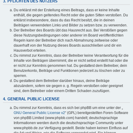
3. PFLICHTEN DES NUTZERS
Du erklärst mit der Erstellung eines Beitrags, dass er keine Inhalte
enthält, die gegen geltendes Recht oder die guten Sitten verstoßen. Du
erklärst insbesondere, dass du das Recht besitzt, die in deinen
Beiträgen verwendeten Links und Bilder zu setzen bzw. zu verwenden.
Der Betreiber des Boards übt das Hausrecht aus. Bei Verstößen gegen
diese Nutzungsbedingungen oder anderer im Board veröffentlichten
Regeln kann der Betreiber dich nach Abmahnung zeitweise oder
dauerhaft von der Nutzung dieses Boards ausschließen und dir ein
Hausverbot erteilen.
Du nimmst zur Kenntnis, dass der Betreiber keine Verantwortung für die
Inhalte von Beiträgen übernimmt, die er nicht selbst erstellt hat oder die
er nicht zur Kenntnis genommen hat. Du gestattest dem Betreiber, dein
Benutzerkonto, Beiträge und Funktionen jederzeit zu löschen oder zu
sperren.
Du gestattest dem Betreiber darüber hinaus, deine Beiträge
abzuändern, sofern sie gegen o. g. Regeln verstoßen oder geeignet
sind, dem Betreiber oder einem Dritten Schaden zuzufügen.
4. GENERAL PUBLIC LICENSE
Du nimmst zur Kenntnis, dass es sich bei phpBB um eine unter der „
GNU General Public License v2
“ (GPL) bereitgestellten Foren-Software
von phpBB Limited (www.phpbb.com) handelt; deutschsprachige
Informationen werden durch die deutschsprachige Community unter
www.phpbb.de zur Verfügung gestellt. Beide haben keinen Einfluss auf