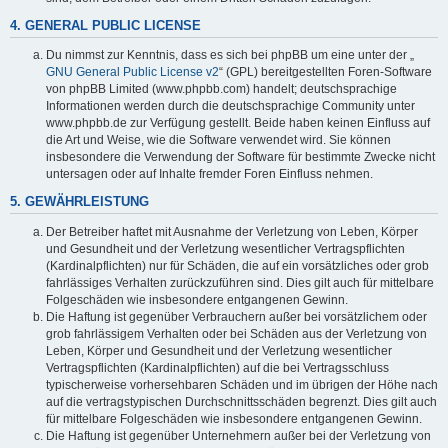
4. GENERAL PUBLIC LICENSE
Du nimmst zur Kenntnis, dass es sich bei phpBB um eine unter der „
GNU General Public License v2
“ (GPL) bereitgestellten Foren-Software
von phpBB Limited (www.phpbb.com) handelt; deutschsprachige
Informationen werden durch die deutschsprachige Community unter
www.phpbb.de zur Verfügung gestellt. Beide haben keinen Einfluss auf
die Art und Weise, wie die Software verwendet wird. Sie können
insbesondere die Verwendung der Software für bestimmte Zwecke nicht
untersagen oder auf Inhalte fremder Foren Einfluss nehmen.
5. GEWÄHRLEISTUNG
Der Betreiber haftet mit Ausnahme der Verletzung von Leben, Körper
und Gesundheit und der Verletzung wesentlicher Vertragspflichten
(Kardinalpflichten) nur für Schäden, die auf ein vorsätzliches oder grob
fahrlässiges Verhalten zurückzuführen sind. Dies gilt auch für mittelbare
Folgeschäden wie insbesondere entgangenen Gewinn.
Die Haftung ist gegenüber Verbrauchern außer bei vorsätzlichem oder
grob fahrlässigem Verhalten oder bei Schäden aus der Verletzung von
Leben, Körper und Gesundheit und der Verletzung wesentlicher
Vertragspflichten (Kardinalpflichten) auf die bei Vertragsschluss
typischerweise vorhersehbaren Schäden und im übrigen der Höhe nach
auf die vertragstypischen Durchschnittsschäden begrenzt. Dies gilt auch
für mittelbare Folgeschäden wie insbesondere entgangenen Gewinn.
Die Haftung ist gegenüber Unternehmern außer bei der Verletzung von