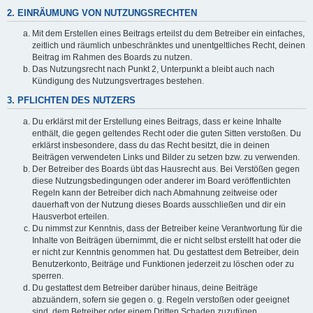
2. EINRÄUMUNG VON NUTZUNGSRECHTEN
Mit dem Erstellen eines Beitrags erteilst du dem Betreiber ein einfaches,
zeitlich und räumlich unbeschränktes und unentgeltliches Recht, deinen
Beitrag im Rahmen des Boards zu nutzen.
Das Nutzungsrecht nach Punkt 2, Unterpunkt a bleibt auch nach
Kündigung des Nutzungsvertrages bestehen.
3. PFLICHTEN DES NUTZERS
Du erklärst mit der Erstellung eines Beitrags, dass er keine Inhalte
enthält, die gegen geltendes Recht oder die guten Sitten verstoßen. Du
erklärst insbesondere, dass du das Recht besitzt, die in deinen
Beiträgen verwendeten Links und Bilder zu setzen bzw. zu verwenden.
Der Betreiber des Boards übt das Hausrecht aus. Bei Verstößen gegen
diese Nutzungsbedingungen oder anderer im Board veröffentlichten
Regeln kann der Betreiber dich nach Abmahnung zeitweise oder
dauerhaft von der Nutzung dieses Boards ausschließen und dir ein
Hausverbot erteilen.
Du nimmst zur Kenntnis, dass der Betreiber keine Verantwortung für die
Inhalte von Beiträgen übernimmt, die er nicht selbst erstellt hat oder die
er nicht zur Kenntnis genommen hat. Du gestattest dem Betreiber, dein
Benutzerkonto, Beiträge und Funktionen jederzeit zu löschen oder zu
sperren.
Du gestattest dem Betreiber darüber hinaus, deine Beiträge
abzuändern, sofern sie gegen o. g. Regeln verstoßen oder geeignet
sind, dem Betreiber oder einem Dritten Schaden zuzufügen.