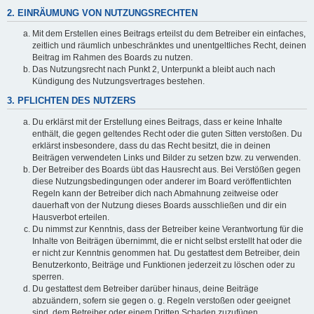
2. EINRÄUMUNG VON NUTZUNGSRECHTEN
Mit dem Erstellen eines Beitrags erteilst du dem Betreiber ein einfaches,
zeitlich und räumlich unbeschränktes und unentgeltliches Recht, deinen
Beitrag im Rahmen des Boards zu nutzen.
Das Nutzungsrecht nach Punkt 2, Unterpunkt a bleibt auch nach
Kündigung des Nutzungsvertrages bestehen.
3. PFLICHTEN DES NUTZERS
Du erklärst mit der Erstellung eines Beitrags, dass er keine Inhalte
enthält, die gegen geltendes Recht oder die guten Sitten verstoßen. Du
erklärst insbesondere, dass du das Recht besitzt, die in deinen
Beiträgen verwendeten Links und Bilder zu setzen bzw. zu verwenden.
Der Betreiber des Boards übt das Hausrecht aus. Bei Verstößen gegen
diese Nutzungsbedingungen oder anderer im Board veröffentlichten
Regeln kann der Betreiber dich nach Abmahnung zeitweise oder
dauerhaft von der Nutzung dieses Boards ausschließen und dir ein
Hausverbot erteilen.
Du nimmst zur Kenntnis, dass der Betreiber keine Verantwortung für die
Inhalte von Beiträgen übernimmt, die er nicht selbst erstellt hat oder die
er nicht zur Kenntnis genommen hat. Du gestattest dem Betreiber, dein
Benutzerkonto, Beiträge und Funktionen jederzeit zu löschen oder zu
sperren.
Du gestattest dem Betreiber darüber hinaus, deine Beiträge
abzuändern, sofern sie gegen o. g. Regeln verstoßen oder geeignet
sind, dem Betreiber oder einem Dritten Schaden zuzufügen.