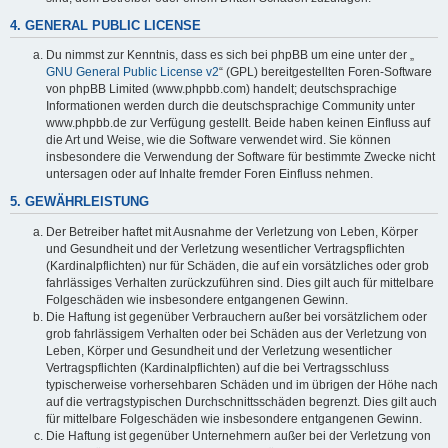
4. GENERAL PUBLIC LICENSE
Du nimmst zur Kenntnis, dass es sich bei phpBB um eine unter der „
GNU General Public License v2
“ (GPL) bereitgestellten Foren-Software
von phpBB Limited (www.phpbb.com) handelt; deutschsprachige
Informationen werden durch die deutschsprachige Community unter
www.phpbb.de zur Verfügung gestellt. Beide haben keinen Einfluss auf
die Art und Weise, wie die Software verwendet wird. Sie können
insbesondere die Verwendung der Software für bestimmte Zwecke nicht
untersagen oder auf Inhalte fremder Foren Einfluss nehmen.
5. GEWÄHRLEISTUNG
Der Betreiber haftet mit Ausnahme der Verletzung von Leben, Körper
und Gesundheit und der Verletzung wesentlicher Vertragspflichten
(Kardinalpflichten) nur für Schäden, die auf ein vorsätzliches oder grob
fahrlässiges Verhalten zurückzuführen sind. Dies gilt auch für mittelbare
Folgeschäden wie insbesondere entgangenen Gewinn.
Die Haftung ist gegenüber Verbrauchern außer bei vorsätzlichem oder
grob fahrlässigem Verhalten oder bei Schäden aus der Verletzung von
Leben, Körper und Gesundheit und der Verletzung wesentlicher
Vertragspflichten (Kardinalpflichten) auf die bei Vertragsschluss
typischerweise vorhersehbaren Schäden und im übrigen der Höhe nach
auf die vertragstypischen Durchschnittsschäden begrenzt. Dies gilt auch
für mittelbare Folgeschäden wie insbesondere entgangenen Gewinn.
Die Haftung ist gegenüber Unternehmern außer bei der Verletzung von