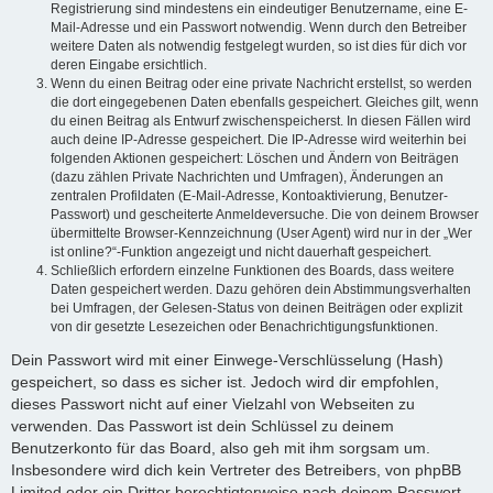
Registrierung sind mindestens ein eindeutiger Benutzername, eine E-
Mail-Adresse und ein Passwort notwendig. Wenn durch den Betreiber
weitere Daten als notwendig festgelegt wurden, so ist dies für dich vor
deren Eingabe ersichtlich.
Wenn du einen Beitrag oder eine private Nachricht erstellst, so werden
die dort eingegebenen Daten ebenfalls gespeichert. Gleiches gilt, wenn
du einen Beitrag als Entwurf zwischenspeicherst. In diesen Fällen wird
auch deine IP-Adresse gespeichert. Die IP-Adresse wird weiterhin bei
folgenden Aktionen gespeichert: Löschen und Ändern von Beiträgen
(dazu zählen Private Nachrichten und Umfragen), Änderungen an
zentralen Profildaten (E-Mail-Adresse, Kontoaktivierung, Benutzer-
Passwort) und gescheiterte Anmeldeversuche. Die von deinem Browser
übermittelte Browser-Kennzeichnung (User Agent) wird nur in der „Wer
ist online?“-Funktion angezeigt und nicht dauerhaft gespeichert.
Schließlich erfordern einzelne Funktionen des Boards, dass weitere
Daten gespeichert werden. Dazu gehören dein Abstimmungsverhalten
bei Umfragen, der Gelesen-Status von deinen Beiträgen oder explizit
von dir gesetzte Lesezeichen oder Benachrichtigungsfunktionen.
Dein Passwort wird mit einer Einwege-Verschlüsselung (Hash)
gespeichert, so dass es sicher ist. Jedoch wird dir empfohlen,
dieses Passwort nicht auf einer Vielzahl von Webseiten zu
verwenden. Das Passwort ist dein Schlüssel zu deinem
Benutzerkonto für das Board, also geh mit ihm sorgsam um.
Insbesondere wird dich kein Vertreter des Betreibers, von phpBB
Limited oder ein Dritter berechtigterweise nach deinem Passwort