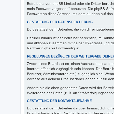
Betreibers, von phpBB Limited oder ein Dritter berec
mein Passwort vergessen“ benutzen. Die phpBB-Softw
Passwort an diese Adresse, mit dem du dann auf das 
GESTATTUNG DER DATENSPEICHERUNG
Du gestattest dem Betreiber, die von dir eingegeben
Darüber hinaus ist der Betreiber berechtigt, im Rahm
und Aktionen zusammen mit deiner IP-Adresse und de
Nachverfolgbarkeit notwendig ist.
REGELUNGEN BEZÜGLICH DER WEITERGABE DEINE
Zweck eines Boards ist es, einen Austausch mit andere
Internet öffentlich zugänglich sein können. Der Betrei
Benutzer, Administratoren etc.) zugänglich sind. Wen
Adresse aus deinem Profil ist dabei jedoch nur für de
Andere als die oben genannten Daten wird der Betreibe
Weitergabe der Daten (z. B. an Strafverfolgungsbehörde
GESTATTUNG DER KONTAKTAUFNAHME
Du gestattest dem Betreiber darüber hinaus, dich unt
Board erforderlich ist. Darüber hinaus dürfen er und 