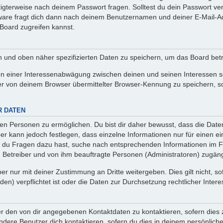
htigterweise nach deinem Passwort fragen. Solltest du dein Passwort v
are fragt dich dann nach deinem Benutzernamen und deiner E-Mail-Ad
Board zugreifen kannst.
en und oben näher spezifizierten Daten zu speichern, um das Board bet
en einer Interessenabwägung zwischen deinen und seinen Interessen sow
r von deinem Browser übermittelter Browser-Kennung zu speichern, so
R DATEN
n Personen zu ermöglichen. Du bist dir daher bewusst, dass die Daten d
ber kann jedoch festlegen, dass einzelne Informationen nur für einen ei
n du Fragen dazu hast, suche nach entsprechenden Informationen im Fo
n Betreiber und von ihm beauftragte Personen (Administratoren) zugäng
r nur mit deiner Zustimmung an Dritte weitergeben. Dies gilt nicht, s
n) verpflichtet ist oder die Daten zur Durchsetzung rechtlicher Interes
er den von dir angegebenen Kontaktdaten zu kontaktieren, sofern dies 
andere Benutzer dich kontaktieren, sofern du dies in deinem persönliche