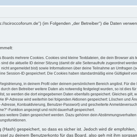
ttps://sciroccoforum.de“) (im Folgenden „der Betreiber“) die Daten ve
ammelt:
s Boards mehrere Cookies. Cookies sind kleine Textdateien, die dein Browser als
 sind die aktuelle ID deiner Sitzung (damit dir alle Seitenaufrufe zugeordnet werd
u nicht angemeldet bist) sowie Informationen über deine Teilnahme an Umfragen (s
eine Session-ID gespeichert. Die Cookies haben standardmäßig eine Gültigkeit von 
Registrierung, in deinem Profil oder deinem persönlichem Bereich angibst. Für di
rch den Betreiber weitere Daten als notwendig festgelegt wurden, so ist dies für 
llst, so werden die dort eingegebenen Daten ebenfalls gespeichert. Gleiches gilt, 
Die IP-Adresse wird weiterhin bei folgenden Aktionen gespeichert: Löschen und Än
l-Adresse, Kontoaktivierung, Benutzer-Passwort) und gescheiterte Anmeldeversuch
ine?“-Funktion angezeigt und nicht dauerhaft gespeichert.
 dass weitere Daten gespeichert werden. Dazu gehören dein Abstimmungsverhalten
gungsfunktionen.
(Hash) gespeichert, so dass es sicher ist. Jedoch wird dir empfohlen, 
ssel zu deinem Benutzerkonto für das Board, also geh mit ihm sorgsam