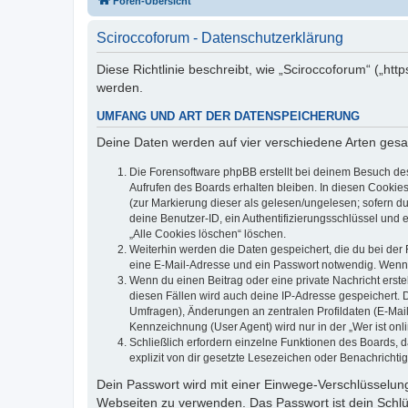
Foren-Übersicht
Sciroccoforum - Datenschutzerklärung
Diese Richtlinie beschreibt, wie „Sciroccoforum“ („h
werden.
UMFANG UND ART DER DATENSPEICHERUNG
Deine Daten werden auf vier verschiedene Arten ges
Die Forensoftware phpBB erstellt bei deinem Besuch de
Aufrufen des Boards erhalten bleiben. In diesen Cookies
(zur Markierung dieser als gelesen/ungelesen; sofern d
deine Benutzer-ID, ein Authentifizierungsschlüssel und 
„Alle Cookies löschen“ löschen.
Weiterhin werden die Daten gespeichert, die du bei der 
eine E-Mail-Adresse und ein Passwort notwendig. Wenn du
Wenn du einen Beitrag oder eine private Nachricht erste
diesen Fällen wird auch deine IP-Adresse gespeichert. 
Umfragen), Änderungen an zentralen Profildaten (E-Mai
Kennzeichnung (User Agent) wird nur in der „Wer ist onl
Schließlich erfordern einzelne Funktionen des Boards,
explizit von dir gesetzte Lesezeichen oder Benachrichti
Dein Passwort wird mit einer Einwege-Verschlüsselung 
Webseiten zu verwenden. Das Passwort ist dein Schlü