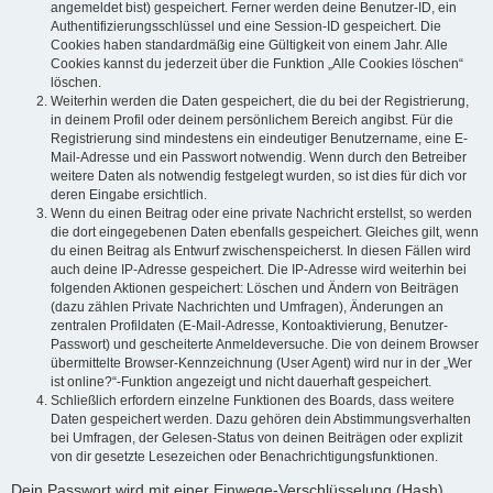
angemeldet bist) gespeichert. Ferner werden deine Benutzer-ID, ein
Authentifizierungsschlüssel und eine Session-ID gespeichert. Die
Cookies haben standardmäßig eine Gültigkeit von einem Jahr. Alle
Cookies kannst du jederzeit über die Funktion „Alle Cookies löschen“
löschen.
Weiterhin werden die Daten gespeichert, die du bei der Registrierung,
in deinem Profil oder deinem persönlichem Bereich angibst. Für die
Registrierung sind mindestens ein eindeutiger Benutzername, eine E-
Mail-Adresse und ein Passwort notwendig. Wenn durch den Betreiber
weitere Daten als notwendig festgelegt wurden, so ist dies für dich vor
deren Eingabe ersichtlich.
Wenn du einen Beitrag oder eine private Nachricht erstellst, so werden
die dort eingegebenen Daten ebenfalls gespeichert. Gleiches gilt, wenn
du einen Beitrag als Entwurf zwischenspeicherst. In diesen Fällen wird
auch deine IP-Adresse gespeichert. Die IP-Adresse wird weiterhin bei
folgenden Aktionen gespeichert: Löschen und Ändern von Beiträgen
(dazu zählen Private Nachrichten und Umfragen), Änderungen an
zentralen Profildaten (E-Mail-Adresse, Kontoaktivierung, Benutzer-
Passwort) und gescheiterte Anmeldeversuche. Die von deinem Browser
übermittelte Browser-Kennzeichnung (User Agent) wird nur in der „Wer
ist online?“-Funktion angezeigt und nicht dauerhaft gespeichert.
Schließlich erfordern einzelne Funktionen des Boards, dass weitere
Daten gespeichert werden. Dazu gehören dein Abstimmungsverhalten
bei Umfragen, der Gelesen-Status von deinen Beiträgen oder explizit
von dir gesetzte Lesezeichen oder Benachrichtigungsfunktionen.
Dein Passwort wird mit einer Einwege-Verschlüsselung (Hash)