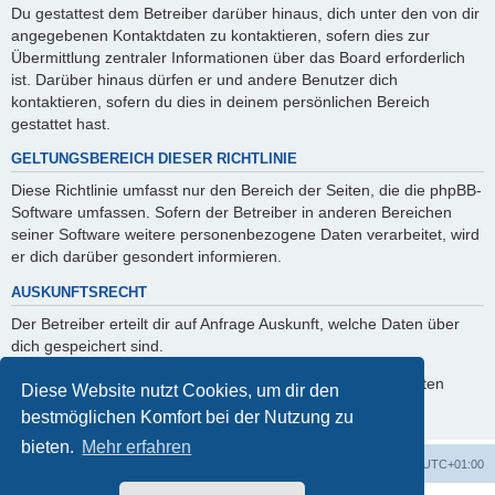
Du gestattest dem Betreiber darüber hinaus, dich unter den von dir
angegebenen Kontaktdaten zu kontaktieren, sofern dies zur
Übermittlung zentraler Informationen über das Board erforderlich
ist. Darüber hinaus dürfen er und andere Benutzer dich
kontaktieren, sofern du dies in deinem persönlichen Bereich
gestattet hast.
GELTUNGSBEREICH DIESER RICHTLINIE
Diese Richtlinie umfasst nur den Bereich der Seiten, die die phpBB-
Software umfassen. Sofern der Betreiber in anderen Bereichen
seiner Software weitere personenbezogene Daten verarbeitet, wird
er dich darüber gesondert informieren.
AUSKUNFTSRECHT
Der Betreiber erteilt dir auf Anfrage Auskunft, welche Daten über
dich gespeichert sind.
Du kannst jederzeit die Löschung bzw. Sperrung deiner Daten
Diese Website nutzt Cookies, um dir den
verlangen. Kontaktiere hierzu bitte den Betreiber.
bestmöglichen Komfort bei der Nutzung zu
bieten.
Mehr erfahren
Foren-Übersicht
Alle Zeiten sind
UTC+01:00