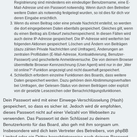
Registrierung sind mindestens ein eindeutiger Benutzername, eine E-
Mail-Adresse und ein Passwort notwendig. Wenn durch den Betreiber
weitere Daten als notwendig festgelegt wurden, so ist dies für dich vor
deren Eingabe ersichtlich.
Wenn du einen Beitrag oder eine private Nachricht erstellst, so werden
die dort eingegebenen Daten ebenfalls gespeichert. Gleiches gilt, wenn
du einen Beitrag als Entwurf zwischenspeicherst. In diesen Fällen wird
auch deine IP-Adresse gespeichert. Die IP-Adresse wird weiterhin bei
folgenden Aktionen gespeichert: Löschen und Ändern von Beiträgen
(dazu zählen Private Nachrichten und Umfragen), Änderungen an
zentralen Profildaten (E-Mail-Adresse, Kontoaktivierung, Benutzer-
Passwort) und gescheiterte Anmeldeversuche. Die von deinem Browser
übermittelte Browser-Kennzeichnung (User Agent) wird nur in der „Wer
ist online?“-Funktion angezeigt und nicht dauerhaft gespeichert.
Schließlich erfordern einzelne Funktionen des Boards, dass weitere
Daten gespeichert werden. Dazu gehören dein Abstimmungsverhalten
bei Umfragen, der Gelesen-Status von deinen Beiträgen oder explizit
von dir gesetzte Lesezeichen oder Benachrichtigungsfunktionen.
Dein Passwort wird mit einer Einwege-Verschlüsselung (Hash)
gespeichert, so dass es sicher ist. Jedoch wird dir empfohlen,
dieses Passwort nicht auf einer Vielzahl von Webseiten zu
verwenden. Das Passwort ist dein Schlüssel zu deinem
Benutzerkonto für das Board, also geh mit ihm sorgsam um.
Insbesondere wird dich kein Vertreter des Betreibers, von phpBB
Limited oder ein Dritter berechtigterweise nach deinem Passwort