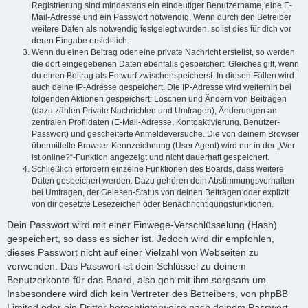
Registrierung sind mindestens ein eindeutiger Benutzername, eine E-
Mail-Adresse und ein Passwort notwendig. Wenn durch den Betreiber
weitere Daten als notwendig festgelegt wurden, so ist dies für dich vor
deren Eingabe ersichtlich.
Wenn du einen Beitrag oder eine private Nachricht erstellst, so werden
die dort eingegebenen Daten ebenfalls gespeichert. Gleiches gilt, wenn
du einen Beitrag als Entwurf zwischenspeicherst. In diesen Fällen wird
auch deine IP-Adresse gespeichert. Die IP-Adresse wird weiterhin bei
folgenden Aktionen gespeichert: Löschen und Ändern von Beiträgen
(dazu zählen Private Nachrichten und Umfragen), Änderungen an
zentralen Profildaten (E-Mail-Adresse, Kontoaktivierung, Benutzer-
Passwort) und gescheiterte Anmeldeversuche. Die von deinem Browser
übermittelte Browser-Kennzeichnung (User Agent) wird nur in der „Wer
ist online?“-Funktion angezeigt und nicht dauerhaft gespeichert.
Schließlich erfordern einzelne Funktionen des Boards, dass weitere
Daten gespeichert werden. Dazu gehören dein Abstimmungsverhalten
bei Umfragen, der Gelesen-Status von deinen Beiträgen oder explizit
von dir gesetzte Lesezeichen oder Benachrichtigungsfunktionen.
Dein Passwort wird mit einer Einwege-Verschlüsselung (Hash)
gespeichert, so dass es sicher ist. Jedoch wird dir empfohlen,
dieses Passwort nicht auf einer Vielzahl von Webseiten zu
verwenden. Das Passwort ist dein Schlüssel zu deinem
Benutzerkonto für das Board, also geh mit ihm sorgsam um.
Insbesondere wird dich kein Vertreter des Betreibers, von phpBB
Limited oder ein Dritter berechtigterweise nach deinem Passwort