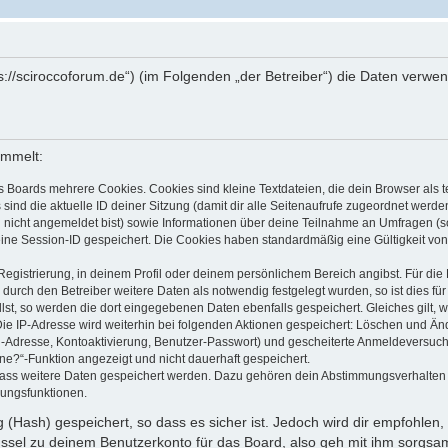
ttps://sciroccoforum.de“) (im Folgenden „der Betreiber“) die Daten ve
ammelt:
s Boards mehrere Cookies. Cookies sind kleine Textdateien, die dein Browser als
 sind die aktuelle ID deiner Sitzung (damit dir alle Seitenaufrufe zugeordnet werd
u nicht angemeldet bist) sowie Informationen über deine Teilnahme an Umfragen (s
eine Session-ID gespeichert. Die Cookies haben standardmäßig eine Gültigkeit von 
Registrierung, in deinem Profil oder deinem persönlichem Bereich angibst. Für di
rch den Betreiber weitere Daten als notwendig festgelegt wurden, so ist dies für 
llst, so werden die dort eingegebenen Daten ebenfalls gespeichert. Gleiches gilt, 
Die IP-Adresse wird weiterhin bei folgenden Aktionen gespeichert: Löschen und Än
l-Adresse, Kontoaktivierung, Benutzer-Passwort) und gescheiterte Anmeldeversuch
ine?“-Funktion angezeigt und nicht dauerhaft gespeichert.
 dass weitere Daten gespeichert werden. Dazu gehören dein Abstimmungsverhalten
gungsfunktionen.
(Hash) gespeichert, so dass es sicher ist. Jedoch wird dir empfohlen, 
ssel zu deinem Benutzerkonto für das Board, also geh mit ihm sorgsam