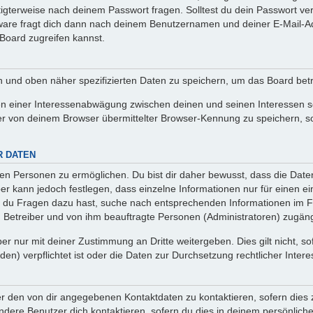
htigterweise nach deinem Passwort fragen. Solltest du dein Passwort v
are fragt dich dann nach deinem Benutzernamen und deiner E-Mail-Ad
Board zugreifen kannst.
en und oben näher spezifizierten Daten zu speichern, um das Board bet
en einer Interessenabwägung zwischen deinen und seinen Interessen sow
r von deinem Browser übermittelter Browser-Kennung zu speichern, so
R DATEN
n Personen zu ermöglichen. Du bist dir daher bewusst, dass die Daten d
ber kann jedoch festlegen, dass einzelne Informationen nur für einen ei
n du Fragen dazu hast, suche nach entsprechenden Informationen im Fo
n Betreiber und von ihm beauftragte Personen (Administratoren) zugäng
r nur mit deiner Zustimmung an Dritte weitergeben. Dies gilt nicht, s
n) verpflichtet ist oder die Daten zur Durchsetzung rechtlicher Interes
er den von dir angegebenen Kontaktdaten zu kontaktieren, sofern dies 
andere Benutzer dich kontaktieren, sofern du dies in deinem persönliche