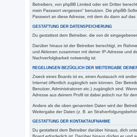
Betreibers, von phpBB Limited oder ein Dritter berec
mein Passwort vergessen“ benutzen. Die phpBB-Softw
Passwort an diese Adresse, mit dem du dann auf das 
GESTATTUNG DER DATENSPEICHERUNG
Du gestattest dem Betreiber, die von dir eingegeben
Darüber hinaus ist der Betreiber berechtigt, im Rahm
und Aktionen zusammen mit deiner IP-Adresse und de
Nachverfolgbarkeit notwendig ist.
REGELUNGEN BEZÜGLICH DER WEITERGABE DEINE
Zweck eines Boards ist es, einen Austausch mit andere
Internet öffentlich zugänglich sein können. Der Betrei
Benutzer, Administratoren etc.) zugänglich sind. Wen
Adresse aus deinem Profil ist dabei jedoch nur für de
Andere als die oben genannten Daten wird der Betreibe
Weitergabe der Daten (z. B. an Strafverfolgungsbehörde
GESTATTUNG DER KONTAKTAUFNAHME
Du gestattest dem Betreiber darüber hinaus, dich unt
Board erforderlich ist. Darüber hinaus dürfen er und 