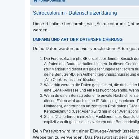
Foren-Übersicht
Sciroccoforum - Datenschutzerklärung
Diese Richtlinie beschreibt, wie „Sciroccoforum“ („h
werden.
UMFANG UND ART DER DATENSPEICHERUNG
Deine Daten werden auf vier verschiedene Arten ges
Die Forensoftware phpBB erstellt bei deinem Besuch de
Aufrufen des Boards erhalten bleiben. In diesen Cookies
(zur Markierung dieser als gelesen/ungelesen; sofern d
deine Benutzer-ID, ein Authentifizierungsschlüssel und 
„Alle Cookies löschen“ löschen.
Weiterhin werden die Daten gespeichert, die du bei der 
eine E-Mail-Adresse und ein Passwort notwendig. Wenn du
Wenn du einen Beitrag oder eine private Nachricht erste
diesen Fällen wird auch deine IP-Adresse gespeichert. 
Umfragen), Änderungen an zentralen Profildaten (E-Mai
Kennzeichnung (User Agent) wird nur in der „Wer ist onl
Schließlich erfordern einzelne Funktionen des Boards,
explizit von dir gesetzte Lesezeichen oder Benachrichti
Dein Passwort wird mit einer Einwege-Verschlüsselung 
Webseiten zu verwenden. Das Passwort ist dein Schlü