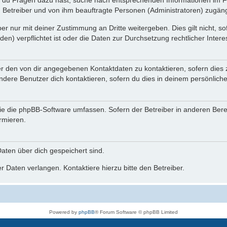
n du Fragen dazu hast, suche nach entsprechenden Informationen im Fo
n Betreiber und von ihm beauftragte Personen (Administratoren) zugäng
r nur mit deiner Zustimmung an Dritte weitergeben. Dies gilt nicht, s
n) verpflichtet ist oder die Daten zur Durchsetzung rechtlicher Interes
er den von dir angegebenen Kontaktdaten zu kontaktieren, sofern dies 
andere Benutzer dich kontaktieren, sofern du dies in deinem persönliche
, die die phpBB-Software umfassen. Sofern der Betreiber in anderen Be
ormieren.
 Daten über dich gespeichert sind.
 Daten verlangen. Kontaktiere hierzu bitte den Betreiber.
Powered by
phpBB
® Forum Software © phpBB Limited
Deutsche Übersetzung durch
phpBB.de