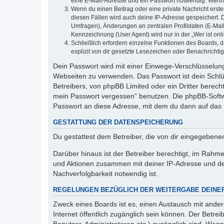
eine E-Mail-Adresse und ein Passwort notwendig. Wenn du
Wenn du einen Beitrag oder eine private Nachricht erste
diesen Fällen wird auch deine IP-Adresse gespeichert. 
Umfragen), Änderungen an zentralen Profildaten (E-Mai
Kennzeichnung (User Agent) wird nur in der „Wer ist onl
Schließlich erfordern einzelne Funktionen des Boards,
explizit von dir gesetzte Lesezeichen oder Benachrichti
Dein Passwort wird mit einer Einwege-Verschlüsselung 
Webseiten zu verwenden. Das Passwort ist dein Schlü
Betreibers, von phpBB Limited oder ein Dritter berec
mein Passwort vergessen“ benutzen. Die phpBB-Softw
Passwort an diese Adresse, mit dem du dann auf das 
GESTATTUNG DER DATENSPEICHERUNG
Du gestattest dem Betreiber, die von dir eingegeben
Darüber hinaus ist der Betreiber berechtigt, im Rahm
und Aktionen zusammen mit deiner IP-Adresse und de
Nachverfolgbarkeit notwendig ist.
REGELUNGEN BEZÜGLICH DER WEITERGABE DEINE
Zweck eines Boards ist es, einen Austausch mit andere
Internet öffentlich zugänglich sein können. Der Betrei