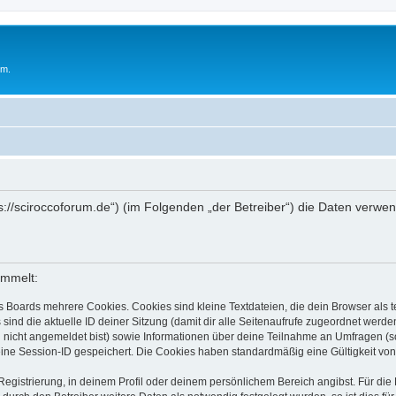
um.
ttps://sciroccoforum.de“) (im Folgenden „der Betreiber“) die Daten ve
ammelt:
s Boards mehrere Cookies. Cookies sind kleine Textdateien, die dein Browser als
 sind die aktuelle ID deiner Sitzung (damit dir alle Seitenaufrufe zugeordnet werd
u nicht angemeldet bist) sowie Informationen über deine Teilnahme an Umfragen (s
eine Session-ID gespeichert. Die Cookies haben standardmäßig eine Gültigkeit von 
Registrierung, in deinem Profil oder deinem persönlichem Bereich angibst. Für di