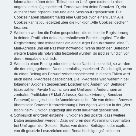
Informationen über deine Teilnahme an Umfragen (sofern du nicht
angemeldet bist) gespeichert. Ferner werden deine Benutzer-ID, ein
Authentifizierungsschlüssel und eine Session-ID gespeichert. Die
Cookies haben standardmäßig eine Gültigkeit von einem Jahr. Alle
Cookies kannst du jederzeit über die Funktion „Alle Cookies löschen“
löschen.
Weiterhin werden die Daten gespeichert, die du bei der Registrierung,
in deinem Profil oder deinem persönlichem Bereich angibst. Für die
Registrierung sind mindestens ein eindeutiger Benutzername, eine E-
Mail-Adresse und ein Passwort notwendig. Wenn durch den Betreiber
weitere Daten als notwendig festgelegt wurden, so ist dies für dich vor
deren Eingabe ersichtlich.
Wenn du einen Beitrag oder eine private Nachricht erstellst, so werden
die dort eingegebenen Daten ebenfalls gespeichert. Gleiches gilt, wenn
du einen Beitrag als Entwurf zwischenspeicherst. In diesen Fällen wird
auch deine IP-Adresse gespeichert. Die IP-Adresse wird weiterhin bei
folgenden Aktionen gespeichert: Löschen und Ändern von Beiträgen
(dazu zählen Private Nachrichten und Umfragen), Änderungen an
zentralen Profildaten (E-Mail-Adresse, Kontoaktivierung, Benutzer-
Passwort) und gescheiterte Anmeldeversuche. Die von deinem Browser
übermittelte Browser-Kennzeichnung (User Agent) wird nur in der „Wer
ist online?“-Funktion angezeigt und nicht dauerhaft gespeichert.
Schließlich erfordern einzelne Funktionen des Boards, dass weitere
Daten gespeichert werden. Dazu gehören dein Abstimmungsverhalten
bei Umfragen, der Gelesen-Status von deinen Beiträgen oder explizit
von dir gesetzte Lesezeichen oder Benachrichtigungsfunktionen.