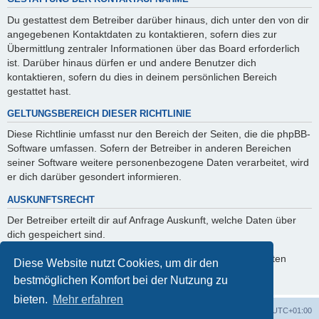
Du gestattest dem Betreiber darüber hinaus, dich unter den von dir
angegebenen Kontaktdaten zu kontaktieren, sofern dies zur
Übermittlung zentraler Informationen über das Board erforderlich
ist. Darüber hinaus dürfen er und andere Benutzer dich
kontaktieren, sofern du dies in deinem persönlichen Bereich
gestattet hast.
GELTUNGSBEREICH DIESER RICHTLINIE
Diese Richtlinie umfasst nur den Bereich der Seiten, die die phpBB-
Software umfassen. Sofern der Betreiber in anderen Bereichen
seiner Software weitere personenbezogene Daten verarbeitet, wird
er dich darüber gesondert informieren.
AUSKUNFTSRECHT
Der Betreiber erteilt dir auf Anfrage Auskunft, welche Daten über
dich gespeichert sind.
Du kannst jederzeit die Löschung bzw. Sperrung deiner Daten
Diese Website nutzt Cookies, um dir den
verlangen. Kontaktiere hierzu bitte den Betreiber.
bestmöglichen Komfort bei der Nutzung zu
bieten.
Mehr erfahren
Foren-Übersicht
Alle Zeiten sind
UTC+01:00