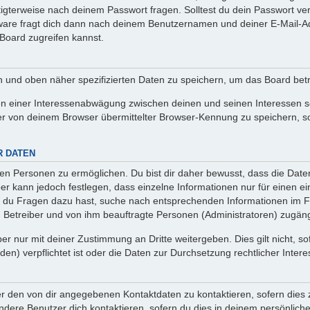
htigterweise nach deinem Passwort fragen. Solltest du dein Passwort v
are fragt dich dann nach deinem Benutzernamen und deiner E-Mail-Ad
Board zugreifen kannst.
en und oben näher spezifizierten Daten zu speichern, um das Board bet
en einer Interessenabwägung zwischen deinen und seinen Interessen sow
r von deinem Browser übermittelter Browser-Kennung zu speichern, so
R DATEN
n Personen zu ermöglichen. Du bist dir daher bewusst, dass die Daten d
ber kann jedoch festlegen, dass einzelne Informationen nur für einen ei
n du Fragen dazu hast, suche nach entsprechenden Informationen im Fo
n Betreiber und von ihm beauftragte Personen (Administratoren) zugäng
r nur mit deiner Zustimmung an Dritte weitergeben. Dies gilt nicht, s
n) verpflichtet ist oder die Daten zur Durchsetzung rechtlicher Interes
er den von dir angegebenen Kontaktdaten zu kontaktieren, sofern dies 
andere Benutzer dich kontaktieren, sofern du dies in deinem persönliche