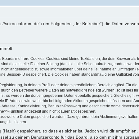
ttps://sciroccoforum.de“) (im Folgenden „der Betreiber“) die Daten ve
ammelt:
s Boards mehrere Cookies. Cookies sind kleine Textdateien, die dein Browser als
 sind die aktuelle ID deiner Sitzung (damit dir alle Seitenaufrufe zugeordnet werd
u nicht angemeldet bist) sowie Informationen über deine Teilnahme an Umfragen (s
eine Session-ID gespeichert. Die Cookies haben standardmäßig eine Gültigkeit von 
Registrierung, in deinem Profil oder deinem persönlichem Bereich angibst. Für di
rch den Betreiber weitere Daten als notwendig festgelegt wurden, so ist dies für 
llst, so werden die dort eingegebenen Daten ebenfalls gespeichert. Gleiches gilt, 
Die IP-Adresse wird weiterhin bei folgenden Aktionen gespeichert: Löschen und Än
l-Adresse, Kontoaktivierung, Benutzer-Passwort) und gescheiterte Anmeldeversuch
ine?“-Funktion angezeigt und nicht dauerhaft gespeichert.
 dass weitere Daten gespeichert werden. Dazu gehören dein Abstimmungsverhalten
gungsfunktionen.
(Hash) gespeichert, so dass es sicher ist. Jedoch wird dir empfohlen, 
ssel zu deinem Benutzerkonto für das Board, also geh mit ihm sorgsam