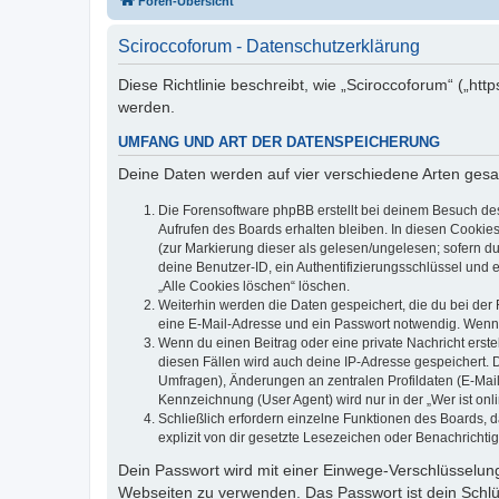
Foren-Übersicht
Sciroccoforum - Datenschutzerklärung
Diese Richtlinie beschreibt, wie „Sciroccoforum“ („h
werden.
UMFANG UND ART DER DATENSPEICHERUNG
Deine Daten werden auf vier verschiedene Arten ges
Die Forensoftware phpBB erstellt bei deinem Besuch de
Aufrufen des Boards erhalten bleiben. In diesen Cookies
(zur Markierung dieser als gelesen/ungelesen; sofern d
deine Benutzer-ID, ein Authentifizierungsschlüssel und 
„Alle Cookies löschen“ löschen.
Weiterhin werden die Daten gespeichert, die du bei der 
eine E-Mail-Adresse und ein Passwort notwendig. Wenn du
Wenn du einen Beitrag oder eine private Nachricht erste
diesen Fällen wird auch deine IP-Adresse gespeichert. 
Umfragen), Änderungen an zentralen Profildaten (E-Mai
Kennzeichnung (User Agent) wird nur in der „Wer ist onl
Schließlich erfordern einzelne Funktionen des Boards,
explizit von dir gesetzte Lesezeichen oder Benachrichti
Dein Passwort wird mit einer Einwege-Verschlüsselung 
Webseiten zu verwenden. Das Passwort ist dein Schlü