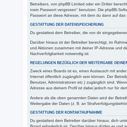
Betreibers, von phpBB Limited oder ein Dritter berec
mein Passwort vergessen“ benutzen. Die phpBB-Softw
Passwort an diese Adresse, mit dem du dann auf das 
GESTATTUNG DER DATENSPEICHERUNG
Du gestattest dem Betreiber, die von dir eingegeben
Darüber hinaus ist der Betreiber berechtigt, im Rahm
und Aktionen zusammen mit deiner IP-Adresse und de
Nachverfolgbarkeit notwendig ist.
REGELUNGEN BEZÜGLICH DER WEITERGABE DEINE
Zweck eines Boards ist es, einen Austausch mit andere
Internet öffentlich zugänglich sein können. Der Betrei
Benutzer, Administratoren etc.) zugänglich sind. Wen
Adresse aus deinem Profil ist dabei jedoch nur für de
Andere als die oben genannten Daten wird der Betreibe
Weitergabe der Daten (z. B. an Strafverfolgungsbehörde
GESTATTUNG DER KONTAKTAUFNAHME
Du gestattest dem Betreiber darüber hinaus, dich unt
Board erforderlich ist. Darüber hinaus dürfen er und 