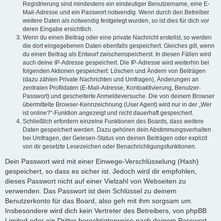
Registrierung sind mindestens ein eindeutiger Benutzername, eine E-
Mail-Adresse und ein Passwort notwendig. Wenn durch den Betreiber
weitere Daten als notwendig festgelegt wurden, so ist dies für dich vor
deren Eingabe ersichtlich.
Wenn du einen Beitrag oder eine private Nachricht erstellst, so werden
die dort eingegebenen Daten ebenfalls gespeichert. Gleiches gilt, wenn
du einen Beitrag als Entwurf zwischenspeicherst. In diesen Fällen wird
auch deine IP-Adresse gespeichert. Die IP-Adresse wird weiterhin bei
folgenden Aktionen gespeichert: Löschen und Ändern von Beiträgen
(dazu zählen Private Nachrichten und Umfragen), Änderungen an
zentralen Profildaten (E-Mail-Adresse, Kontoaktivierung, Benutzer-
Passwort) und gescheiterte Anmeldeversuche. Die von deinem Browser
übermittelte Browser-Kennzeichnung (User Agent) wird nur in der „Wer
ist online?“-Funktion angezeigt und nicht dauerhaft gespeichert.
Schließlich erfordern einzelne Funktionen des Boards, dass weitere
Daten gespeichert werden. Dazu gehören dein Abstimmungsverhalten
bei Umfragen, der Gelesen-Status von deinen Beiträgen oder explizit
von dir gesetzte Lesezeichen oder Benachrichtigungsfunktionen.
Dein Passwort wird mit einer Einwege-Verschlüsselung (Hash)
gespeichert, so dass es sicher ist. Jedoch wird dir empfohlen,
dieses Passwort nicht auf einer Vielzahl von Webseiten zu
verwenden. Das Passwort ist dein Schlüssel zu deinem
Benutzerkonto für das Board, also geh mit ihm sorgsam um.
Insbesondere wird dich kein Vertreter des Betreibers, von phpBB
Limited oder ein Dritter berechtigterweise nach deinem Passwort