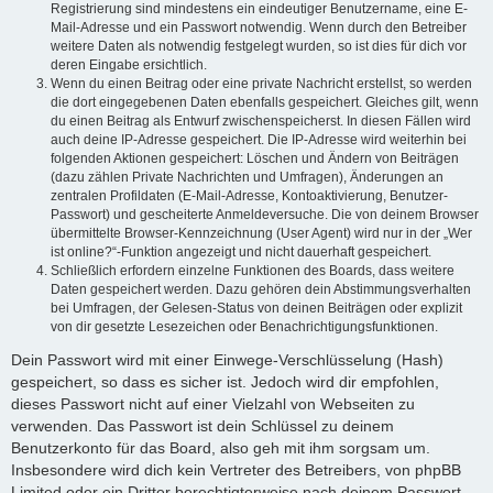
Registrierung sind mindestens ein eindeutiger Benutzername, eine E-
Mail-Adresse und ein Passwort notwendig. Wenn durch den Betreiber
weitere Daten als notwendig festgelegt wurden, so ist dies für dich vor
deren Eingabe ersichtlich.
Wenn du einen Beitrag oder eine private Nachricht erstellst, so werden
die dort eingegebenen Daten ebenfalls gespeichert. Gleiches gilt, wenn
du einen Beitrag als Entwurf zwischenspeicherst. In diesen Fällen wird
auch deine IP-Adresse gespeichert. Die IP-Adresse wird weiterhin bei
folgenden Aktionen gespeichert: Löschen und Ändern von Beiträgen
(dazu zählen Private Nachrichten und Umfragen), Änderungen an
zentralen Profildaten (E-Mail-Adresse, Kontoaktivierung, Benutzer-
Passwort) und gescheiterte Anmeldeversuche. Die von deinem Browser
übermittelte Browser-Kennzeichnung (User Agent) wird nur in der „Wer
ist online?“-Funktion angezeigt und nicht dauerhaft gespeichert.
Schließlich erfordern einzelne Funktionen des Boards, dass weitere
Daten gespeichert werden. Dazu gehören dein Abstimmungsverhalten
bei Umfragen, der Gelesen-Status von deinen Beiträgen oder explizit
von dir gesetzte Lesezeichen oder Benachrichtigungsfunktionen.
Dein Passwort wird mit einer Einwege-Verschlüsselung (Hash)
gespeichert, so dass es sicher ist. Jedoch wird dir empfohlen,
dieses Passwort nicht auf einer Vielzahl von Webseiten zu
verwenden. Das Passwort ist dein Schlüssel zu deinem
Benutzerkonto für das Board, also geh mit ihm sorgsam um.
Insbesondere wird dich kein Vertreter des Betreibers, von phpBB
Limited oder ein Dritter berechtigterweise nach deinem Passwort