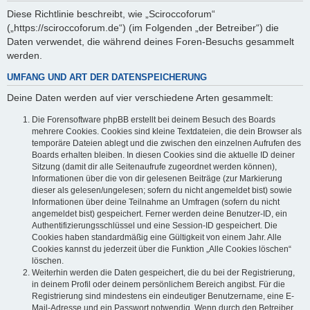
Diese Richtlinie beschreibt, wie „Sciroccoforum“
(„https://sciroccoforum.de“) (im Folgenden „der Betreiber“) die
Daten verwendet, die während deines Foren-Besuchs gesammelt
werden.
UMFANG UND ART DER DATENSPEICHERUNG
Deine Daten werden auf vier verschiedene Arten gesammelt:
Die Forensoftware phpBB erstellt bei deinem Besuch des Boards
mehrere Cookies. Cookies sind kleine Textdateien, die dein Browser als
temporäre Dateien ablegt und die zwischen den einzelnen Aufrufen des
Boards erhalten bleiben. In diesen Cookies sind die aktuelle ID deiner
Sitzung (damit dir alle Seitenaufrufe zugeordnet werden können),
Informationen über die von dir gelesenen Beiträge (zur Markierung
dieser als gelesen/ungelesen; sofern du nicht angemeldet bist) sowie
Informationen über deine Teilnahme an Umfragen (sofern du nicht
angemeldet bist) gespeichert. Ferner werden deine Benutzer-ID, ein
Authentifizierungsschlüssel und eine Session-ID gespeichert. Die
Cookies haben standardmäßig eine Gültigkeit von einem Jahr. Alle
Cookies kannst du jederzeit über die Funktion „Alle Cookies löschen“
löschen.
Weiterhin werden die Daten gespeichert, die du bei der Registrierung,
in deinem Profil oder deinem persönlichem Bereich angibst. Für die
Registrierung sind mindestens ein eindeutiger Benutzername, eine E-
Mail-Adresse und ein Passwort notwendig. Wenn durch den Betreiber