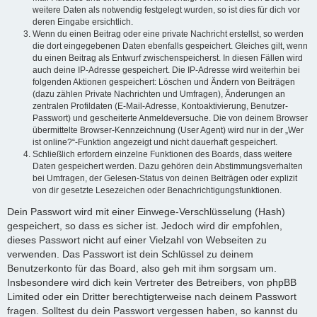
weitere Daten als notwendig festgelegt wurden, so ist dies für dich vor
deren Eingabe ersichtlich.
Wenn du einen Beitrag oder eine private Nachricht erstellst, so werden
die dort eingegebenen Daten ebenfalls gespeichert. Gleiches gilt, wenn
du einen Beitrag als Entwurf zwischenspeicherst. In diesen Fällen wird
auch deine IP-Adresse gespeichert. Die IP-Adresse wird weiterhin bei
folgenden Aktionen gespeichert: Löschen und Ändern von Beiträgen
(dazu zählen Private Nachrichten und Umfragen), Änderungen an
zentralen Profildaten (E-Mail-Adresse, Kontoaktivierung, Benutzer-
Passwort) und gescheiterte Anmeldeversuche. Die von deinem Browser
übermittelte Browser-Kennzeichnung (User Agent) wird nur in der „Wer
ist online?“-Funktion angezeigt und nicht dauerhaft gespeichert.
Schließlich erfordern einzelne Funktionen des Boards, dass weitere
Daten gespeichert werden. Dazu gehören dein Abstimmungsverhalten
bei Umfragen, der Gelesen-Status von deinen Beiträgen oder explizit
von dir gesetzte Lesezeichen oder Benachrichtigungsfunktionen.
Dein Passwort wird mit einer Einwege-Verschlüsselung (Hash)
gespeichert, so dass es sicher ist. Jedoch wird dir empfohlen,
dieses Passwort nicht auf einer Vielzahl von Webseiten zu
verwenden. Das Passwort ist dein Schlüssel zu deinem
Benutzerkonto für das Board, also geh mit ihm sorgsam um.
Insbesondere wird dich kein Vertreter des Betreibers, von phpBB
Limited oder ein Dritter berechtigterweise nach deinem Passwort
fragen. Solltest du dein Passwort vergessen haben, so kannst du