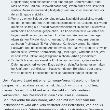
Registrierung sind mindestens ein eindeutiger Benutzername, eine E-
Mail-Adresse und ein Passwort notwendig. Wenn durch den Betreiber
weitere Daten als notwendig festgelegt wurden, so ist dies für dich vor
deren Eingabe ersichtlich.
Wenn du einen Beitrag oder eine private Nachricht erstellst, so werden
die dort eingegebenen Daten ebenfalls gespeichert. Gleiches gilt, wenn
du einen Beitrag als Entwurf zwischenspeicherst. In diesen Fällen wird
auch deine IP-Adresse gespeichert. Die IP-Adresse wird weiterhin bei
folgenden Aktionen gespeichert: Löschen und Ändern von Beiträgen
(dazu zählen Private Nachrichten und Umfragen), Änderungen an
zentralen Profildaten (E-Mail-Adresse, Kontoaktivierung, Benutzer-
Passwort) und gescheiterte Anmeldeversuche. Die von deinem Browser
übermittelte Browser-Kennzeichnung (User Agent) wird nur in der „Wer
ist online?“-Funktion angezeigt und nicht dauerhaft gespeichert.
Schließlich erfordern einzelne Funktionen des Boards, dass weitere
Daten gespeichert werden. Dazu gehören dein Abstimmungsverhalten
bei Umfragen, der Gelesen-Status von deinen Beiträgen oder explizit
von dir gesetzte Lesezeichen oder Benachrichtigungsfunktionen.
Dein Passwort wird mit einer Einwege-Verschlüsselung (Hash)
gespeichert, so dass es sicher ist. Jedoch wird dir empfohlen,
dieses Passwort nicht auf einer Vielzahl von Webseiten zu
verwenden. Das Passwort ist dein Schlüssel zu deinem
Benutzerkonto für das Board, also geh mit ihm sorgsam um.
Insbesondere wird dich kein Vertreter des Betreibers, von phpBB
Limited oder ein Dritter berechtigterweise nach deinem Passwort