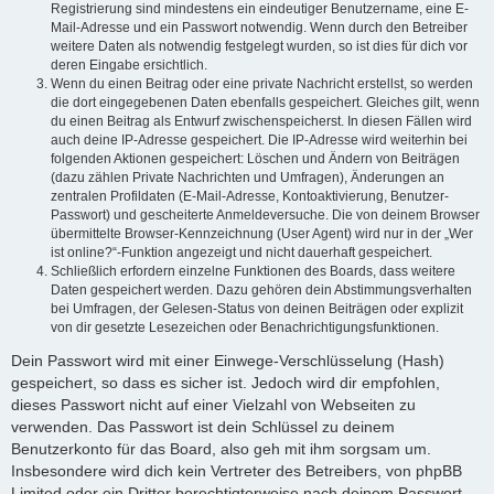
Registrierung sind mindestens ein eindeutiger Benutzername, eine E-
Mail-Adresse und ein Passwort notwendig. Wenn durch den Betreiber
weitere Daten als notwendig festgelegt wurden, so ist dies für dich vor
deren Eingabe ersichtlich.
Wenn du einen Beitrag oder eine private Nachricht erstellst, so werden
die dort eingegebenen Daten ebenfalls gespeichert. Gleiches gilt, wenn
du einen Beitrag als Entwurf zwischenspeicherst. In diesen Fällen wird
auch deine IP-Adresse gespeichert. Die IP-Adresse wird weiterhin bei
folgenden Aktionen gespeichert: Löschen und Ändern von Beiträgen
(dazu zählen Private Nachrichten und Umfragen), Änderungen an
zentralen Profildaten (E-Mail-Adresse, Kontoaktivierung, Benutzer-
Passwort) und gescheiterte Anmeldeversuche. Die von deinem Browser
übermittelte Browser-Kennzeichnung (User Agent) wird nur in der „Wer
ist online?“-Funktion angezeigt und nicht dauerhaft gespeichert.
Schließlich erfordern einzelne Funktionen des Boards, dass weitere
Daten gespeichert werden. Dazu gehören dein Abstimmungsverhalten
bei Umfragen, der Gelesen-Status von deinen Beiträgen oder explizit
von dir gesetzte Lesezeichen oder Benachrichtigungsfunktionen.
Dein Passwort wird mit einer Einwege-Verschlüsselung (Hash)
gespeichert, so dass es sicher ist. Jedoch wird dir empfohlen,
dieses Passwort nicht auf einer Vielzahl von Webseiten zu
verwenden. Das Passwort ist dein Schlüssel zu deinem
Benutzerkonto für das Board, also geh mit ihm sorgsam um.
Insbesondere wird dich kein Vertreter des Betreibers, von phpBB
Limited oder ein Dritter berechtigterweise nach deinem Passwort