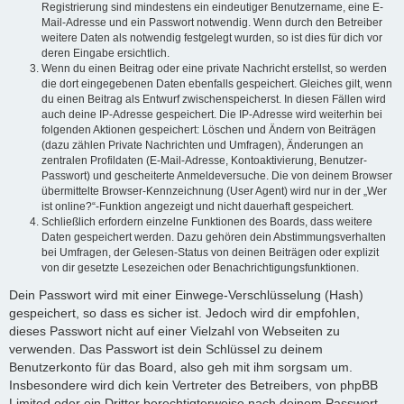
Registrierung sind mindestens ein eindeutiger Benutzername, eine E-
Mail-Adresse und ein Passwort notwendig. Wenn durch den Betreiber
weitere Daten als notwendig festgelegt wurden, so ist dies für dich vor
deren Eingabe ersichtlich.
Wenn du einen Beitrag oder eine private Nachricht erstellst, so werden
die dort eingegebenen Daten ebenfalls gespeichert. Gleiches gilt, wenn
du einen Beitrag als Entwurf zwischenspeicherst. In diesen Fällen wird
auch deine IP-Adresse gespeichert. Die IP-Adresse wird weiterhin bei
folgenden Aktionen gespeichert: Löschen und Ändern von Beiträgen
(dazu zählen Private Nachrichten und Umfragen), Änderungen an
zentralen Profildaten (E-Mail-Adresse, Kontoaktivierung, Benutzer-
Passwort) und gescheiterte Anmeldeversuche. Die von deinem Browser
übermittelte Browser-Kennzeichnung (User Agent) wird nur in der „Wer
ist online?“-Funktion angezeigt und nicht dauerhaft gespeichert.
Schließlich erfordern einzelne Funktionen des Boards, dass weitere
Daten gespeichert werden. Dazu gehören dein Abstimmungsverhalten
bei Umfragen, der Gelesen-Status von deinen Beiträgen oder explizit
von dir gesetzte Lesezeichen oder Benachrichtigungsfunktionen.
Dein Passwort wird mit einer Einwege-Verschlüsselung (Hash)
gespeichert, so dass es sicher ist. Jedoch wird dir empfohlen,
dieses Passwort nicht auf einer Vielzahl von Webseiten zu
verwenden. Das Passwort ist dein Schlüssel zu deinem
Benutzerkonto für das Board, also geh mit ihm sorgsam um.
Insbesondere wird dich kein Vertreter des Betreibers, von phpBB
Limited oder ein Dritter berechtigterweise nach deinem Passwort