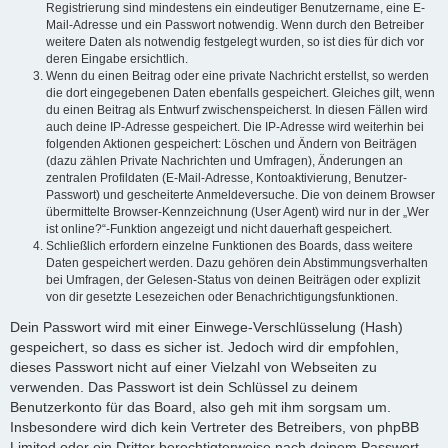
Registrierung sind mindestens ein eindeutiger Benutzername, eine E-
Mail-Adresse und ein Passwort notwendig. Wenn durch den Betreiber
weitere Daten als notwendig festgelegt wurden, so ist dies für dich vor
deren Eingabe ersichtlich.
Wenn du einen Beitrag oder eine private Nachricht erstellst, so werden
die dort eingegebenen Daten ebenfalls gespeichert. Gleiches gilt, wenn
du einen Beitrag als Entwurf zwischenspeicherst. In diesen Fällen wird
auch deine IP-Adresse gespeichert. Die IP-Adresse wird weiterhin bei
folgenden Aktionen gespeichert: Löschen und Ändern von Beiträgen
(dazu zählen Private Nachrichten und Umfragen), Änderungen an
zentralen Profildaten (E-Mail-Adresse, Kontoaktivierung, Benutzer-
Passwort) und gescheiterte Anmeldeversuche. Die von deinem Browser
übermittelte Browser-Kennzeichnung (User Agent) wird nur in der „Wer
ist online?“-Funktion angezeigt und nicht dauerhaft gespeichert.
Schließlich erfordern einzelne Funktionen des Boards, dass weitere
Daten gespeichert werden. Dazu gehören dein Abstimmungsverhalten
bei Umfragen, der Gelesen-Status von deinen Beiträgen oder explizit
von dir gesetzte Lesezeichen oder Benachrichtigungsfunktionen.
Dein Passwort wird mit einer Einwege-Verschlüsselung (Hash)
gespeichert, so dass es sicher ist. Jedoch wird dir empfohlen,
dieses Passwort nicht auf einer Vielzahl von Webseiten zu
verwenden. Das Passwort ist dein Schlüssel zu deinem
Benutzerkonto für das Board, also geh mit ihm sorgsam um.
Insbesondere wird dich kein Vertreter des Betreibers, von phpBB
Limited oder ein Dritter berechtigterweise nach deinem Passwort