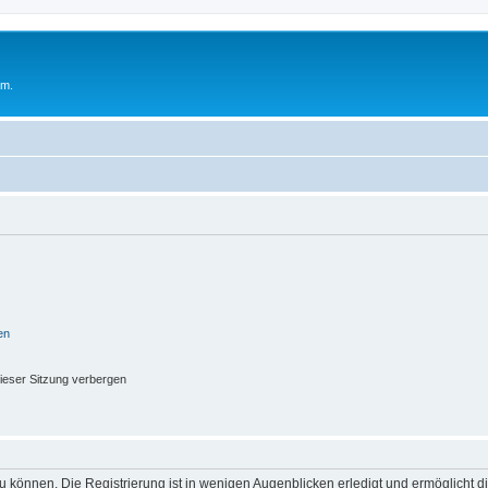
um.
en
ieser Sitzung verbergen
 können. Die Registrierung ist in wenigen Augenblicken erledigt und ermöglicht di