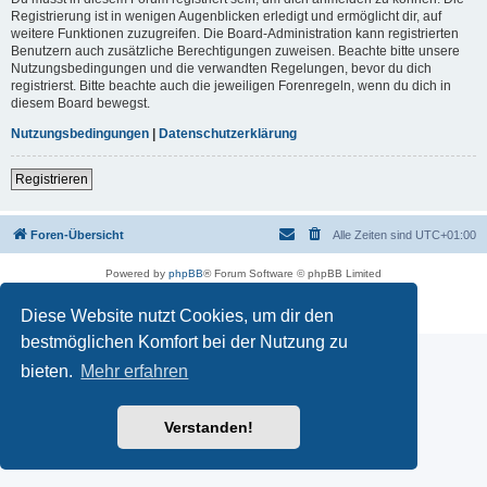
Registrierung ist in wenigen Augenblicken erledigt und ermöglicht dir, auf
weitere Funktionen zuzugreifen. Die Board-Administration kann registrierten
Benutzern auch zusätzliche Berechtigungen zuweisen. Beachte bitte unsere
Nutzungsbedingungen und die verwandten Regelungen, bevor du dich
registrierst. Bitte beachte auch die jeweiligen Forenregeln, wenn du dich in
diesem Board bewegst.
Nutzungsbedingungen
|
Datenschutzerklärung
Registrieren
Foren-Übersicht
Alle Zeiten sind
UTC+01:00
Powered by
phpBB
® Forum Software © phpBB Limited
Deutsche Übersetzung durch
phpBB.de
Datenschutz
|
Nutzungsbedingungen
Diese Website nutzt Cookies, um dir den
bestmöglichen Komfort bei der Nutzung zu
bieten.
Mehr erfahren
Verstanden!