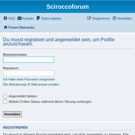
Sciroccoforum
FAQ
Kontakt
Subscriptions
Registrieren
Anmelden
Foren-Übersicht
Du musst registriert und angemeldet sein, um Profile
anzuschauen.
Benutzername:
Passwort:
Ich habe mein Passwort vergessen
Die Aktivierungs-E-Mail erneut senden
Angemeldet bleiben
Meinen Online-Status während dieser Sitzung verbergen
REGISTRIEREN
Du musst in diesem Forum registriert sein, um dich anmelden zu können. Die