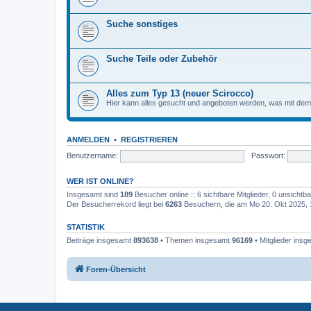
Suche sonstiges
Suche Teile oder Zubehör
Alles zum Typ 13 (neuer Scirocco)
Hier kann alles gesucht und angeboten werden, was mit de
ANMELDEN
•
REGISTRIEREN
Benutzername:
Passwort:
WER IST ONLINE?
Insgesamt sind
189
Besucher online :: 6 sichtbare Mitglieder, 0 unsicht
Der Besucherrekord liegt bei
6263
Besuchern, die am Mo 20. Okt 2025, 17
STATISTIK
Beiträge insgesamt
893638
• Themen insgesamt
96169
• Mitglieder ins
Foren-Übersicht