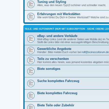
Tuning und Styling
Alles, was den neuen Typ13 schöner und schneller macht.
Erfahrungen mit Werkstätten
Wie wohl fühlst Du Dich in Deiner Werkstatt? Welche sind zu 
TEILE- UND AUTOMARKT (NUR MIT SUBSCRIPTION - SIEHE OBERE LEI
eBay- und andere Verkäufe
Weil eBay-Links (und die anderer Seiten wie Mobile.de) im Teil
Stellt die Links bitte mit einer aussagekräftigen Beschreibung 
Gewerbliche Angebote
Händler: Bitte meldet Euch vorher bei
rolf@sciroccoforum.de
Teile zu verschenken
Hier kommt alles hinein, was jemand kostenlos abgeben möc
Biete sonstiges
Suche komplettes Fahrzeug
Biete komplettes Fahrzeug
Biete Teile oder Zubehör