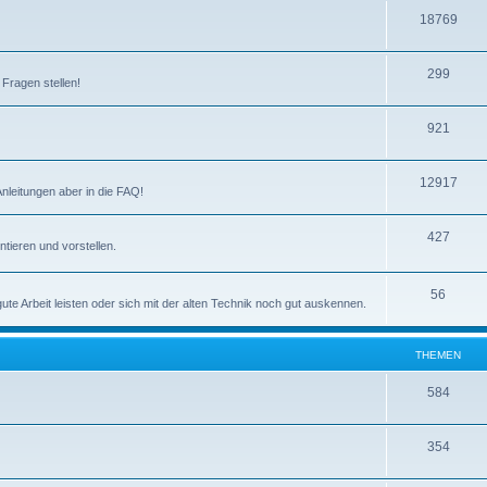
m
n
T
18769
e
h
n
T
299
e
 Fragen stellen!
h
m
T
921
e
e
h
m
n
T
12917
e
e
Anleitungen aber in die FAQ!
h
m
n
T
427
e
e
tieren und vorstellen.
h
m
n
e
T
56
e
e Arbeit leisten oder sich mit der alten Technik noch gut auskennen.
m
h
n
e
e
THEMEN
n
m
T
584
e
h
n
T
354
e
h
m