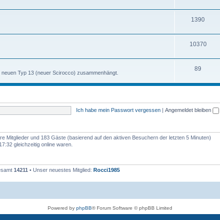
h
m
n
T
1390
e
e
h
m
n
T
10370
e
e
h
m
n
T
89
e
e
m neuen Typ 13 (neuer Scirocco) zusammenhängt.
h
m
n
e
e
m
n
Ich habe mein Passwort vergessen
|
Angemeldet bleiben
e
n
bare Mitglieder und 183 Gäste (basierend auf den aktiven Besuchern der letzten 5 Minuten)
:32 gleichzeitig online waren.
gesamt
14211
• Unser neuestes Mitglied:
Rocci1985
Powered by
phpBB
® Forum Software © phpBB Limited
Deutsche Übersetzung durch
phpBB.de