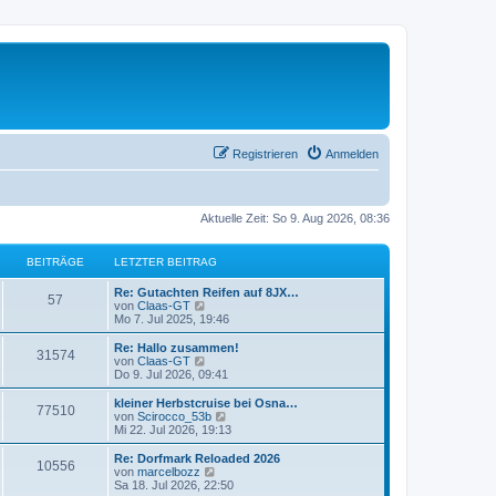
Registrieren
Anmelden
Aktuelle Zeit: So 9. Aug 2026, 08:36
BEITRÄGE
LETZTER BEITRAG
L
Re: Gutachten Reifen auf 8JX…
B
57
e
N
von
Claas-GT
t
e
Mo 7. Jul 2025, 19:46
e
z
u
t
e
L
Re: Hallo zusammen!
B
31574
i
e
s
e
N
von
Claas-GT
r
t
t
e
Do 9. Jul 2026, 09:41
e
t
B
e
z
u
e
r
t
e
L
kleiner Herbstcruise bei Osna…
B
77510
i
i
B
r
e
s
e
N
von
Scirocco_53b
t
e
r
t
t
e
Mi 22. Jul 2026, 19:13
e
r
i
t
B
e
ä
z
u
a
t
e
r
t
e
L
Re: Dorfmark Reloaded 2026
B
g
r
10556
i
i
B
r
e
s
g
e
N
von
marcelbozz
a
t
e
r
t
t
e
Sa 18. Jul 2026, 22:50
g
e
r
i
B
e