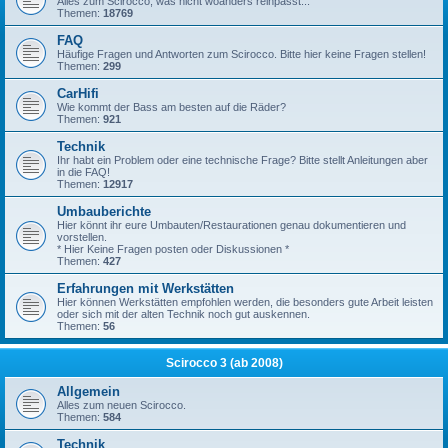
Alles zum Scirocco, was nicht woanders reinpasst...
Themen:
18769
FAQ
Häufige Fragen und Antworten zum Scirocco. Bitte hier keine Fragen stellen!
Themen:
299
CarHifi
Wie kommt der Bass am besten auf die Räder?
Themen:
921
Technik
Ihr habt ein Problem oder eine technische Frage? Bitte stellt Anleitungen aber
in die FAQ!
Themen:
12917
Umbauberichte
Hier könnt ihr eure Umbauten/Restaurationen genau dokumentieren und
vorstellen.
* Hier Keine Fragen posten oder Diskussionen *
Themen:
427
Erfahrungen mit Werkstätten
Hier können Werkstätten empfohlen werden, die besonders gute Arbeit leisten
oder sich mit der alten Technik noch gut auskennen.
Themen:
56
Scirocco 3 (ab 2008)
Allgemein
Alles zum neuen Scirocco.
Themen:
584
Technik