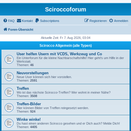
Sciroccoforum
FAQ
Kontakt
Subscriptions
Registrieren
Anmelden
Foren-Übersicht
Aktuelle Zeit: Fr 7. Aug 2026, 03:04
Scirocco Allgemein (alle Typen)
User helfen Usern mit VCDS, Werkzeug und Co
Ein Unterforum für die kleine Nachbarschaftshilfe! Hier geht's um Hilfe in der
Werkstatt.
Themen:
46
Neuvorstellungen
Neue User können sich hier vorstellen.
Themen:
2591
Treffen
Wo ist das nächste Scirocco-Treffen? Wer wohnt in meiner Nähe?
Themen:
3508
Treffen-Bilder
Hier können Bilder von Treffen reingesetzt werden.
Themen:
924
Winke winke!
Du hast einen anderen Scirocco gesehen und er Dich auch? Melde Dich!
Themen:
4405