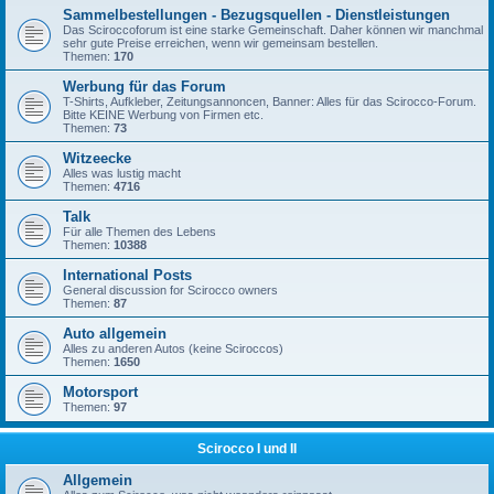
Sammelbestellungen - Bezugsquellen - Dienstleistungen
Das Sciroccoforum ist eine starke Gemeinschaft. Daher können wir manchmal
sehr gute Preise erreichen, wenn wir gemeinsam bestellen.
Themen:
170
Werbung für das Forum
T-Shirts, Aufkleber, Zeitungsannoncen, Banner: Alles für das Scirocco-Forum.
Bitte KEINE Werbung von Firmen etc.
Themen:
73
Witzeecke
Alles was lustig macht
Themen:
4716
Talk
Für alle Themen des Lebens
Themen:
10388
International Posts
General discussion for Scirocco owners
Themen:
87
Auto allgemein
Alles zu anderen Autos (keine Sciroccos)
Themen:
1650
Motorsport
Themen:
97
Scirocco I und II
Allgemein