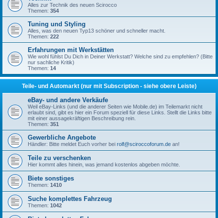
Alles zur Technik des neuen Scirocco
Themen:
354
Tuning und Styling
Alles, was den neuen Typ13 schöner und schneller macht.
Themen:
222
Erfahrungen mit Werkstätten
Wie wohl fühlst Du Dich in Deiner Werkstatt? Welche sind zu empfehlen? (Bitte
nur sachliche Kritik)
Themen:
14
Teile- und Automarkt (nur mit Subscription - siehe obere Leiste)
eBay- und andere Verkäufe
Weil eBay-Links (und die anderer Seiten wie Mobile.de) im Teilemarkt nicht
erlaubt sind, gibt es hier ein Forum speziell für diese Links. Stellt die Links bitte
mit einer aussagekräftigen Beschreibung rein.
Themen:
351
Gewerbliche Angebote
Händler: Bitte meldet Euch vorher bei
rolf@sciroccoforum.de
an!
Teile zu verschenken
Hier kommt alles hinein, was jemand kostenlos abgeben möchte.
Biete sonstiges
Themen:
1410
Suche komplettes Fahrzeug
Themen:
1042