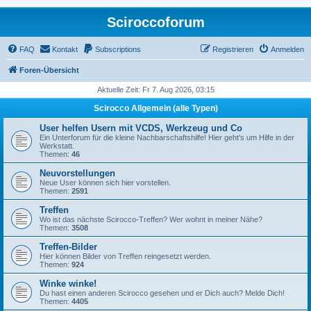
Sciroccoforum
FAQ
Kontakt
Subscriptions
Registrieren
Anmelden
Foren-Übersicht
Aktuelle Zeit: Fr 7. Aug 2026, 03:15
Scirocco Allgemein (alle Typen)
User helfen Usern mit VCDS, Werkzeug und Co
Ein Unterforum für die kleine Nachbarschaftshilfe! Hier geht's um Hilfe in der
Werkstatt.
Themen:
46
Neuvorstellungen
Neue User können sich hier vorstellen.
Themen:
2591
Treffen
Wo ist das nächste Scirocco-Treffen? Wer wohnt in meiner Nähe?
Themen:
3508
Treffen-Bilder
Hier können Bilder von Treffen reingesetzt werden.
Themen:
924
Winke winke!
Du hast einen anderen Scirocco gesehen und er Dich auch? Melde Dich!
Themen:
4405