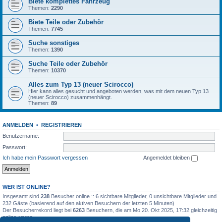
Biete komplettes Fahrzeug
Themen:
2290
Biete Teile oder Zubehör
Themen:
7745
Suche sonstiges
Themen:
1390
Suche Teile oder Zubehör
Themen:
10370
Alles zum Typ 13 (neuer Scirocco)
Hier kann alles gesucht und angeboten werden, was mit dem neuen Typ 13
(neuer Scirocco) zusammenhängt.
Themen:
89
ANMELDEN
•
REGISTRIEREN
Benutzername:
Passwort:
Ich habe mein Passwort vergessen
Angemeldet bleiben
WER IST ONLINE?
Insgesamt sind
238
Besucher online :: 6 sichtbare Mitglieder, 0 unsichtbare Mitglieder und
232 Gäste (basierend auf den aktiven Besuchern der letzten 5 Minuten)
Der Besucherrekord liegt bei
6263
Besuchern, die am Mo 20. Okt 2025, 17:32 gleichzeitig
online waren.