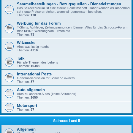
Sammelbestellungen - Bezugsquellen - Dienstleistungen
Das Sciroccoforum ist eine starke Gemeinschaft. Daher können wir manchmal
sehr gute Preise erreichen, wenn wir gemeinsam bestellen.
Themen:
170
Werbung für das Forum
T-Shirts, Aufkleber, Zeitungsannoncen, Banner: Alles für das Scirocco-Forum.
Bitte KEINE Werbung von Firmen etc.
Themen:
73
Witzeecke
Alles was lustig macht
Themen:
4716
Talk
Für alle Themen des Lebens
Themen:
10388
International Posts
General discussion for Scirocco owners
Themen:
87
Auto allgemein
Alles zu anderen Autos (keine Sciroccos)
Themen:
1650
Motorsport
Themen:
97
Scirocco I und II
Allgemein