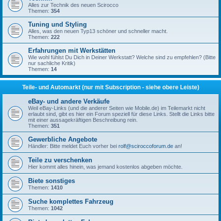
Alles zur Technik des neuen Scirocco
Themen:
354
Tuning und Styling
Alles, was den neuen Typ13 schöner und schneller macht.
Themen:
222
Erfahrungen mit Werkstätten
Wie wohl fühlst Du Dich in Deiner Werkstatt? Welche sind zu empfehlen? (Bitte
nur sachliche Kritik)
Themen:
14
Teile- und Automarkt (nur mit Subscription - siehe obere Leiste)
eBay- und andere Verkäufe
Weil eBay-Links (und die anderer Seiten wie Mobile.de) im Teilemarkt nicht
erlaubt sind, gibt es hier ein Forum speziell für diese Links. Stellt die Links bitte
mit einer aussagekräftigen Beschreibung rein.
Themen:
351
Gewerbliche Angebote
Händler: Bitte meldet Euch vorher bei
rolf@sciroccoforum.de
an!
Teile zu verschenken
Hier kommt alles hinein, was jemand kostenlos abgeben möchte.
Biete sonstiges
Themen:
1410
Suche komplettes Fahrzeug
Themen:
1042