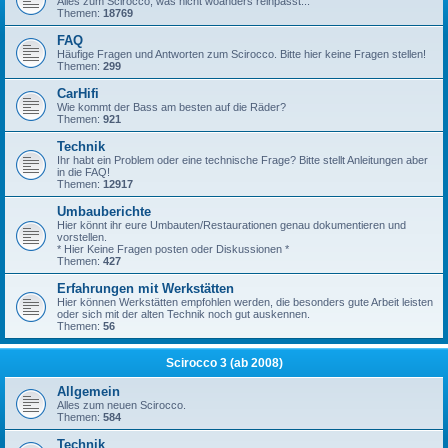
Alles zum Scirocco, was nicht woanders reinpasst...
Themen:
18769
FAQ
Häufige Fragen und Antworten zum Scirocco. Bitte hier keine Fragen stellen!
Themen:
299
CarHifi
Wie kommt der Bass am besten auf die Räder?
Themen:
921
Technik
Ihr habt ein Problem oder eine technische Frage? Bitte stellt Anleitungen aber
in die FAQ!
Themen:
12917
Umbauberichte
Hier könnt ihr eure Umbauten/Restaurationen genau dokumentieren und
vorstellen.
* Hier Keine Fragen posten oder Diskussionen *
Themen:
427
Erfahrungen mit Werkstätten
Hier können Werkstätten empfohlen werden, die besonders gute Arbeit leisten
oder sich mit der alten Technik noch gut auskennen.
Themen:
56
Scirocco 3 (ab 2008)
Allgemein
Alles zum neuen Scirocco.
Themen:
584
Technik