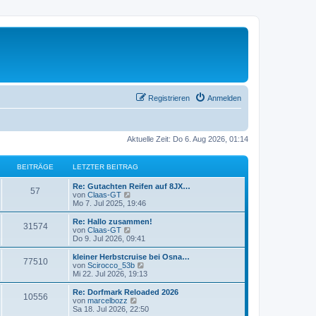
Registrieren
Anmelden
Aktuelle Zeit: Do 6. Aug 2026, 01:14
BEITRÄGE
LETZTER BEITRAG
L
Re: Gutachten Reifen auf 8JX…
B
57
e
N
von
Claas-GT
t
e
Mo 7. Jul 2025, 19:46
e
z
u
t
e
L
Re: Hallo zusammen!
B
31574
i
e
s
e
N
von
Claas-GT
r
t
t
e
Do 9. Jul 2026, 09:41
e
t
B
e
z
u
e
r
t
e
L
kleiner Herbstcruise bei Osna…
B
77510
i
i
B
r
e
s
e
N
von
Scirocco_53b
t
e
r
t
t
e
Mi 22. Jul 2026, 19:13
e
r
i
t
B
e
ä
z
u
a
t
e
r
t
e
L
Re: Dorfmark Reloaded 2026
B
g
r
10556
i
i
B
r
e
s
g
e
N
von
marcelbozz
a
t
e
r
t
t
e
Sa 18. Jul 2026, 22:50
g
e
r
i
B
e