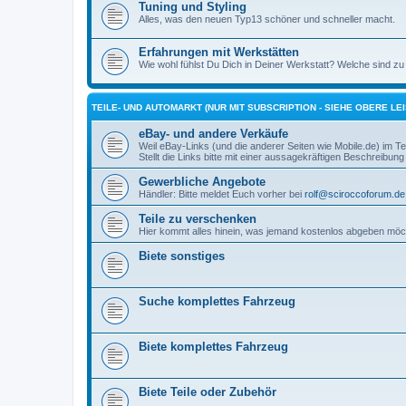
Tuning und Styling
Alles, was den neuen Typ13 schöner und schneller macht.
Erfahrungen mit Werkstätten
Wie wohl fühlst Du Dich in Deiner Werkstatt? Welche sind zu 
TEILE- UND AUTOMARKT (NUR MIT SUBSCRIPTION - SIEHE OBERE LEI
eBay- und andere Verkäufe
Weil eBay-Links (und die anderer Seiten wie Mobile.de) im Teil
Stellt die Links bitte mit einer aussagekräftigen Beschreibung 
Gewerbliche Angebote
Händler: Bitte meldet Euch vorher bei
rolf@sciroccoforum.de
Teile zu verschenken
Hier kommt alles hinein, was jemand kostenlos abgeben möc
Biete sonstiges
Suche komplettes Fahrzeug
Biete komplettes Fahrzeug
Biete Teile oder Zubehör