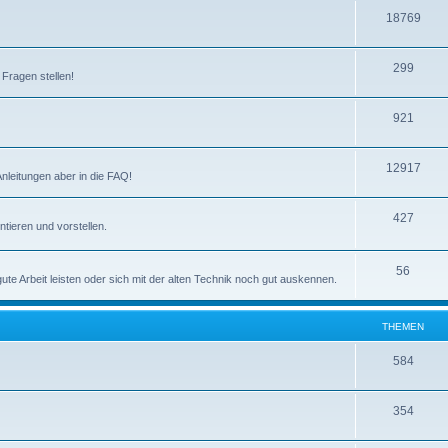
m
n
T
18769
e
h
n
T
299
e
 Fragen stellen!
h
m
T
921
e
e
h
m
n
T
12917
e
e
Anleitungen aber in die FAQ!
h
m
n
T
427
e
e
tieren und vorstellen.
h
m
n
e
T
56
e
e Arbeit leisten oder sich mit der alten Technik noch gut auskennen.
m
h
n
e
e
THEMEN
n
m
T
584
e
h
n
T
354
e
h
m