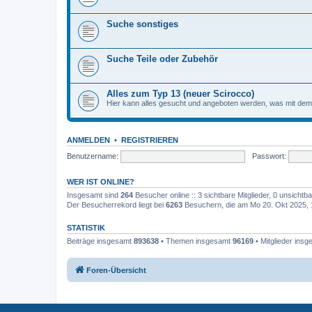
Suche sonstiges
Suche Teile oder Zubehör
Alles zum Typ 13 (neuer Scirocco)
Hier kann alles gesucht und angeboten werden, was mit de
ANMELDEN
•
REGISTRIEREN
Benutzername:
Passwort:
WER IST ONLINE?
Insgesamt sind
264
Besucher online :: 3 sichtbare Mitglieder, 0 unsicht
Der Besucherrekord liegt bei
6263
Besuchern, die am Mo 20. Okt 2025, 17
STATISTIK
Beiträge insgesamt
893638
• Themen insgesamt
96169
• Mitglieder ins
Foren-Übersicht