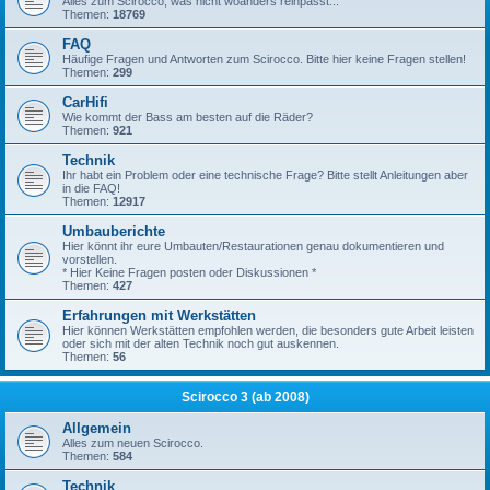
Alles zum Scirocco, was nicht woanders reinpasst...
Themen:
18769
FAQ
Häufige Fragen und Antworten zum Scirocco. Bitte hier keine Fragen stellen!
Themen:
299
CarHifi
Wie kommt der Bass am besten auf die Räder?
Themen:
921
Technik
Ihr habt ein Problem oder eine technische Frage? Bitte stellt Anleitungen aber
in die FAQ!
Themen:
12917
Umbauberichte
Hier könnt ihr eure Umbauten/Restaurationen genau dokumentieren und
vorstellen.
* Hier Keine Fragen posten oder Diskussionen *
Themen:
427
Erfahrungen mit Werkstätten
Hier können Werkstätten empfohlen werden, die besonders gute Arbeit leisten
oder sich mit der alten Technik noch gut auskennen.
Themen:
56
Scirocco 3 (ab 2008)
Allgemein
Alles zum neuen Scirocco.
Themen:
584
Technik