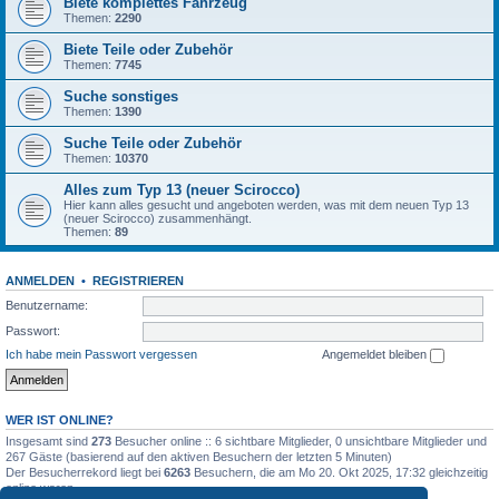
Biete komplettes Fahrzeug
Themen:
2290
Biete Teile oder Zubehör
Themen:
7745
Suche sonstiges
Themen:
1390
Suche Teile oder Zubehör
Themen:
10370
Alles zum Typ 13 (neuer Scirocco)
Hier kann alles gesucht und angeboten werden, was mit dem neuen Typ 13
(neuer Scirocco) zusammenhängt.
Themen:
89
ANMELDEN
•
REGISTRIEREN
Benutzername:
Passwort:
Ich habe mein Passwort vergessen
Angemeldet bleiben
WER IST ONLINE?
Insgesamt sind
273
Besucher online :: 6 sichtbare Mitglieder, 0 unsichtbare Mitglieder und
267 Gäste (basierend auf den aktiven Besuchern der letzten 5 Minuten)
Der Besucherrekord liegt bei
6263
Besuchern, die am Mo 20. Okt 2025, 17:32 gleichzeitig
online waren.