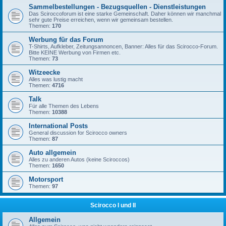
Sammelbestellungen - Bezugsquellen - Dienstleistungen
Das Sciroccoforum ist eine starke Gemeinschaft. Daher können wir manchmal
sehr gute Preise erreichen, wenn wir gemeinsam bestellen.
Themen:
170
Werbung für das Forum
T-Shirts, Aufkleber, Zeitungsannoncen, Banner: Alles für das Scirocco-Forum.
Bitte KEINE Werbung von Firmen etc.
Themen:
73
Witzeecke
Alles was lustig macht
Themen:
4716
Talk
Für alle Themen des Lebens
Themen:
10388
International Posts
General discussion for Scirocco owners
Themen:
87
Auto allgemein
Alles zu anderen Autos (keine Sciroccos)
Themen:
1650
Motorsport
Themen:
97
Scirocco I und II
Allgemein