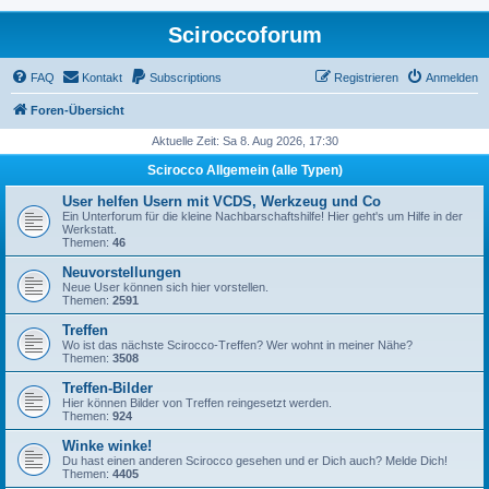
Sciroccoforum
FAQ
Kontakt
Subscriptions
Registrieren
Anmelden
Foren-Übersicht
Aktuelle Zeit: Sa 8. Aug 2026, 17:30
Scirocco Allgemein (alle Typen)
User helfen Usern mit VCDS, Werkzeug und Co
Ein Unterforum für die kleine Nachbarschaftshilfe! Hier geht's um Hilfe in der
Werkstatt.
Themen:
46
Neuvorstellungen
Neue User können sich hier vorstellen.
Themen:
2591
Treffen
Wo ist das nächste Scirocco-Treffen? Wer wohnt in meiner Nähe?
Themen:
3508
Treffen-Bilder
Hier können Bilder von Treffen reingesetzt werden.
Themen:
924
Winke winke!
Du hast einen anderen Scirocco gesehen und er Dich auch? Melde Dich!
Themen:
4405