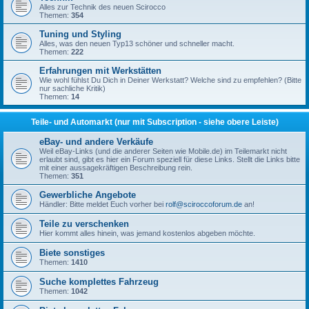
Alles zur Technik des neuen Scirocco
Themen:
354
Tuning und Styling
Alles, was den neuen Typ13 schöner und schneller macht.
Themen:
222
Erfahrungen mit Werkstätten
Wie wohl fühlst Du Dich in Deiner Werkstatt? Welche sind zu empfehlen? (Bitte
nur sachliche Kritik)
Themen:
14
Teile- und Automarkt (nur mit Subscription - siehe obere Leiste)
eBay- und andere Verkäufe
Weil eBay-Links (und die anderer Seiten wie Mobile.de) im Teilemarkt nicht
erlaubt sind, gibt es hier ein Forum speziell für diese Links. Stellt die Links bitte
mit einer aussagekräftigen Beschreibung rein.
Themen:
351
Gewerbliche Angebote
Händler: Bitte meldet Euch vorher bei
rolf@sciroccoforum.de
an!
Teile zu verschenken
Hier kommt alles hinein, was jemand kostenlos abgeben möchte.
Biete sonstiges
Themen:
1410
Suche komplettes Fahrzeug
Themen:
1042