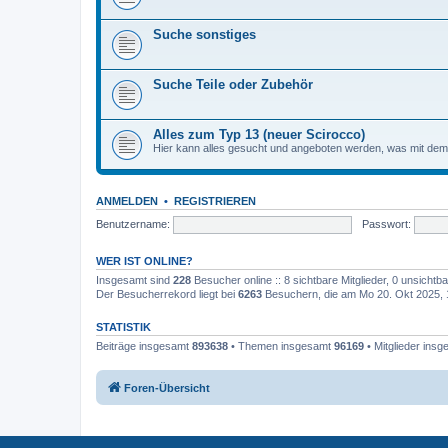
Suche sonstiges
Suche Teile oder Zubehör
Alles zum Typ 13 (neuer Scirocco)
Hier kann alles gesucht und angeboten werden, was mit de
ANMELDEN
•
REGISTRIEREN
Benutzername:
Passwort:
WER IST ONLINE?
Insgesamt sind
228
Besucher online :: 8 sichtbare Mitglieder, 0 unsicht
Der Besucherrekord liegt bei
6263
Besuchern, die am Mo 20. Okt 2025, 17
STATISTIK
Beiträge insgesamt
893638
• Themen insgesamt
96169
• Mitglieder ins
Foren-Übersicht