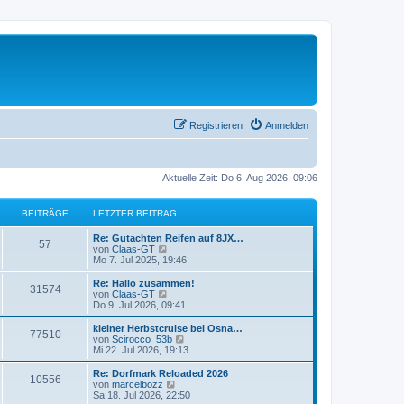
Registrieren
Anmelden
Aktuelle Zeit: Do 6. Aug 2026, 09:06
BEITRÄGE
LETZTER BEITRAG
L
Re: Gutachten Reifen auf 8JX…
B
57
e
N
von
Claas-GT
t
e
Mo 7. Jul 2025, 19:46
e
z
u
t
e
L
Re: Hallo zusammen!
B
31574
i
e
s
e
N
von
Claas-GT
r
t
t
e
Do 9. Jul 2026, 09:41
e
t
B
e
z
u
e
r
t
e
L
kleiner Herbstcruise bei Osna…
B
77510
i
i
B
r
e
s
e
N
von
Scirocco_53b
t
e
r
t
t
e
Mi 22. Jul 2026, 19:13
e
r
i
t
B
e
ä
z
u
a
t
e
r
t
e
L
Re: Dorfmark Reloaded 2026
B
g
r
10556
i
i
B
r
e
s
g
e
N
von
marcelbozz
a
t
e
r
t
t
e
Sa 18. Jul 2026, 22:50
g
e
r
i
B
e