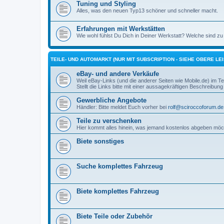
Tuning und Styling
Alles, was den neuen Typ13 schöner und schneller macht.
Erfahrungen mit Werkstätten
Wie wohl fühlst Du Dich in Deiner Werkstatt? Welche sind zu 
TEILE- UND AUTOMARKT (NUR MIT SUBSCRIPTION - SIEHE OBERE LEI
eBay- und andere Verkäufe
Weil eBay-Links (und die anderer Seiten wie Mobile.de) im Teil
Stellt die Links bitte mit einer aussagekräftigen Beschreibung 
Gewerbliche Angebote
Händler: Bitte meldet Euch vorher bei
rolf@sciroccoforum.de
Teile zu verschenken
Hier kommt alles hinein, was jemand kostenlos abgeben möc
Biete sonstiges
Suche komplettes Fahrzeug
Biete komplettes Fahrzeug
Biete Teile oder Zubehör