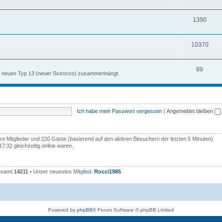
h
m
n
T
1390
e
e
h
m
n
T
10370
e
e
h
m
n
T
89
e
e
m neuen Typ 13 (neuer Scirocco) zusammenhängt.
h
m
n
e
e
m
n
Ich habe mein Passwort vergessen
|
Angemeldet bleiben
e
n
bare Mitglieder und 220 Gäste (basierend auf den aktiven Besuchern der letzten 5 Minuten)
:32 gleichzeitig online waren.
gesamt
14211
• Unser neuestes Mitglied:
Rocci1985
Powered by
phpBB
® Forum Software © phpBB Limited
Deutsche Übersetzung durch
phpBB.de