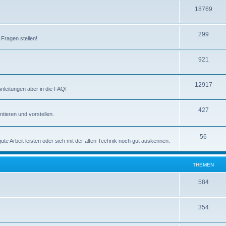
m
n
T
18769
e
h
n
T
299
e
 Fragen stellen!
h
m
T
921
e
e
h
m
n
T
12917
e
e
Anleitungen aber in die FAQ!
h
m
n
T
427
e
e
tieren und vorstellen.
h
m
n
e
T
56
e
e Arbeit leisten oder sich mit der alten Technik noch gut auskennen.
m
h
n
e
e
THEMEN
n
m
T
584
e
h
n
T
354
e
h
m