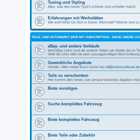
Tuning und Styling
Alles, was den neuen Typ13 schöner und schneller macht.
Erfahrungen mit Werkstätten
Wie wohl fühlst Du Dich in Deiner Werkstatt? Welche sind zu 
TEILE- UND AUTOMARKT (NUR MIT SUBSCRIPTION - SIEHE OBERE LEI
eBay- und andere Verkäufe
Weil eBay-Links (und die anderer Seiten wie Mobile.de) im Teil
Stellt die Links bitte mit einer aussagekräftigen Beschreibung 
Gewerbliche Angebote
Händler: Bitte meldet Euch vorher bei
rolf@sciroccoforum.de
Teile zu verschenken
Hier kommt alles hinein, was jemand kostenlos abgeben möc
Biete sonstiges
Suche komplettes Fahrzeug
Biete komplettes Fahrzeug
Biete Teile oder Zubehör