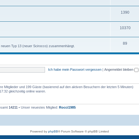
h
m
n
T
1390
e
e
h
m
n
T
10370
e
e
h
m
n
T
89
e
e
m neuen Typ 13 (neuer Scirocco) zusammenhängt.
h
m
n
e
e
m
n
Ich habe mein Passwort vergessen
|
Angemeldet bleiben
e
n
bare Mitglieder und 199 Gäste (basierend auf den aktiven Besuchern der letzten 5 Minuten)
:32 gleichzeitig online waren.
gesamt
14211
• Unser neuestes Mitglied:
Rocci1985
Powered by
phpBB
® Forum Software © phpBB Limited
Deutsche Übersetzung durch
phpBB.de