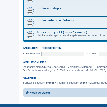
Suche sonstiges
Suche Teile oder Zubehör
Alles zum Typ 13 (neuer Scirocco)
Hier kann alles gesucht und angeboten werden, was mit de
ANMELDEN
•
REGISTRIEREN
Benutzername:
Passwort:
WER IST ONLINE?
Insgesamt sind
206
Besucher online :: 7 sichtbare Mitglieder, 0 unsicht
Der Besucherrekord liegt bei
6263
Besuchern, die am Mo 20. Okt 2025, 17
STATISTIK
Beiträge insgesamt
893638
• Themen insgesamt
96169
• Mitglieder ins
Foren-Übersicht