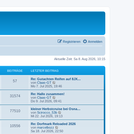
Registrieren
Anmelden
Aktuelle Zeit: Sa 8. Aug 2026, 10:15
BEITRÄGE
LETZTER BEITRAG
L
Re: Gutachten Reifen auf 8JX…
B
57
e
N
von
Claas-GT
t
e
Mo 7. Jul 2025, 19:46
e
z
u
t
e
L
Re: Hallo zusammen!
B
31574
i
e
s
e
N
von
Claas-GT
r
t
t
e
Do 9. Jul 2026, 09:41
e
t
B
e
z
u
e
r
t
e
L
kleiner Herbstcruise bei Osna…
B
77510
i
i
B
r
e
s
e
N
von
Scirocco_53b
t
e
r
t
t
e
Mi 22. Jul 2026, 19:13
e
r
i
t
B
e
ä
z
u
a
t
e
r
t
e
L
Re: Dorfmark Reloaded 2026
B
g
r
10556
i
i
B
r
e
s
g
e
N
von
marcelbozz
a
t
e
r
t
t
e
Sa 18. Jul 2026, 22:50
g
e
r
i
B
e