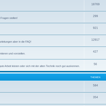
m
n
T
18769
e
h
n
T
299
e
 Fragen stellen!
h
m
T
921
e
e
h
m
n
T
12917
e
e
Anleitungen aber in die FAQ!
h
m
n
T
427
e
e
tieren und vorstellen.
h
m
n
e
T
56
e
e Arbeit leisten oder sich mit der alten Technik noch gut auskennen.
m
h
n
e
e
THEMEN
n
m
T
584
e
h
n
T
354
e
h
m