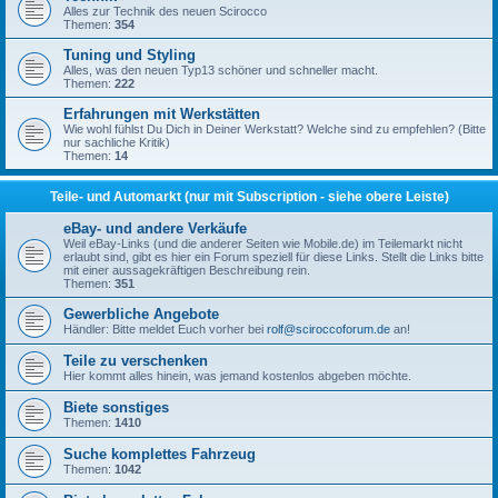
Alles zur Technik des neuen Scirocco
Themen:
354
Tuning und Styling
Alles, was den neuen Typ13 schöner und schneller macht.
Themen:
222
Erfahrungen mit Werkstätten
Wie wohl fühlst Du Dich in Deiner Werkstatt? Welche sind zu empfehlen? (Bitte
nur sachliche Kritik)
Themen:
14
Teile- und Automarkt (nur mit Subscription - siehe obere Leiste)
eBay- und andere Verkäufe
Weil eBay-Links (und die anderer Seiten wie Mobile.de) im Teilemarkt nicht
erlaubt sind, gibt es hier ein Forum speziell für diese Links. Stellt die Links bitte
mit einer aussagekräftigen Beschreibung rein.
Themen:
351
Gewerbliche Angebote
Händler: Bitte meldet Euch vorher bei
rolf@sciroccoforum.de
an!
Teile zu verschenken
Hier kommt alles hinein, was jemand kostenlos abgeben möchte.
Biete sonstiges
Themen:
1410
Suche komplettes Fahrzeug
Themen:
1042