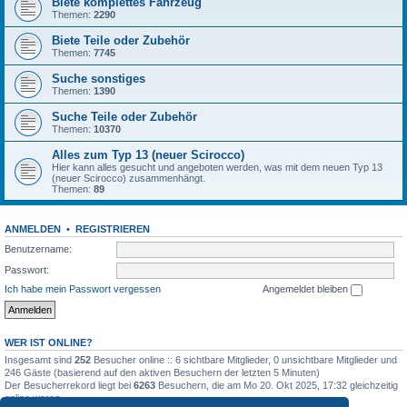
Biete komplettes Fahrzeug
Themen:
2290
Biete Teile oder Zubehör
Themen:
7745
Suche sonstiges
Themen:
1390
Suche Teile oder Zubehör
Themen:
10370
Alles zum Typ 13 (neuer Scirocco)
Hier kann alles gesucht und angeboten werden, was mit dem neuen Typ 13
(neuer Scirocco) zusammenhängt.
Themen:
89
ANMELDEN
•
REGISTRIEREN
Benutzername:
Passwort:
Ich habe mein Passwort vergessen
Angemeldet bleiben
WER IST ONLINE?
Insgesamt sind
252
Besucher online :: 6 sichtbare Mitglieder, 0 unsichtbare Mitglieder und
246 Gäste (basierend auf den aktiven Besuchern der letzten 5 Minuten)
Der Besucherrekord liegt bei
6263
Besuchern, die am Mo 20. Okt 2025, 17:32 gleichzeitig
online waren.