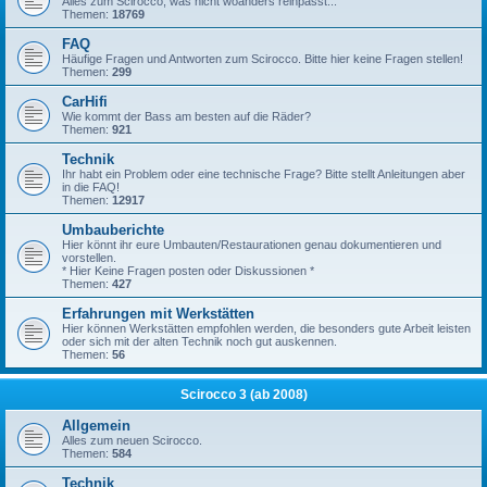
Alles zum Scirocco, was nicht woanders reinpasst...
Themen:
18769
FAQ
Häufige Fragen und Antworten zum Scirocco. Bitte hier keine Fragen stellen!
Themen:
299
CarHifi
Wie kommt der Bass am besten auf die Räder?
Themen:
921
Technik
Ihr habt ein Problem oder eine technische Frage? Bitte stellt Anleitungen aber
in die FAQ!
Themen:
12917
Umbauberichte
Hier könnt ihr eure Umbauten/Restaurationen genau dokumentieren und
vorstellen.
* Hier Keine Fragen posten oder Diskussionen *
Themen:
427
Erfahrungen mit Werkstätten
Hier können Werkstätten empfohlen werden, die besonders gute Arbeit leisten
oder sich mit der alten Technik noch gut auskennen.
Themen:
56
Scirocco 3 (ab 2008)
Allgemein
Alles zum neuen Scirocco.
Themen:
584
Technik