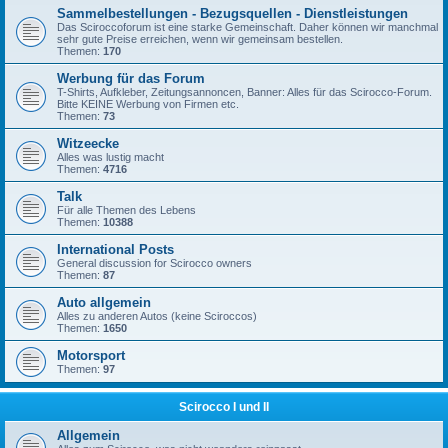
Sammelbestellungen - Bezugsquellen - Dienstleistungen
Das Sciroccoforum ist eine starke Gemeinschaft. Daher können wir manchmal
sehr gute Preise erreichen, wenn wir gemeinsam bestellen.
Themen:
170
Werbung für das Forum
T-Shirts, Aufkleber, Zeitungsannoncen, Banner: Alles für das Scirocco-Forum.
Bitte KEINE Werbung von Firmen etc.
Themen:
73
Witzeecke
Alles was lustig macht
Themen:
4716
Talk
Für alle Themen des Lebens
Themen:
10388
International Posts
General discussion for Scirocco owners
Themen:
87
Auto allgemein
Alles zu anderen Autos (keine Sciroccos)
Themen:
1650
Motorsport
Themen:
97
Scirocco I und II
Allgemein