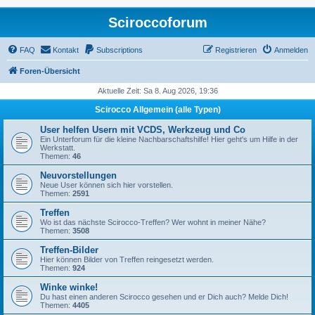
Sciroccoforum
FAQ
Kontakt
Subscriptions
Registrieren
Anmelden
Foren-Übersicht
Aktuelle Zeit: Sa 8. Aug 2026, 19:36
Scirocco Allgemein (alle Typen)
User helfen Usern mit VCDS, Werkzeug und Co
Ein Unterforum für die kleine Nachbarschaftshilfe! Hier geht's um Hilfe in der
Werkstatt.
Themen:
46
Neuvorstellungen
Neue User können sich hier vorstellen.
Themen:
2591
Treffen
Wo ist das nächste Scirocco-Treffen? Wer wohnt in meiner Nähe?
Themen:
3508
Treffen-Bilder
Hier können Bilder von Treffen reingesetzt werden.
Themen:
924
Winke winke!
Du hast einen anderen Scirocco gesehen und er Dich auch? Melde Dich!
Themen:
4405