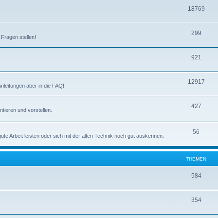
m
n
T
18769
e
h
n
T
299
e
 Fragen stellen!
h
m
T
921
e
e
h
m
n
T
12917
e
e
Anleitungen aber in die FAQ!
h
m
n
T
427
e
e
tieren und vorstellen.
h
m
n
e
T
56
e
e Arbeit leisten oder sich mit der alten Technik noch gut auskennen.
m
h
n
e
e
THEMEN
n
m
T
584
e
h
n
T
354
e
h
m