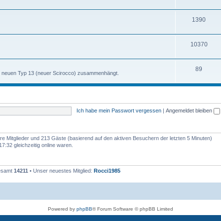
h
m
n
T
1390
e
e
h
m
n
T
10370
e
e
h
m
n
T
89
e
e
m neuen Typ 13 (neuer Scirocco) zusammenhängt.
h
m
n
e
e
m
n
Ich habe mein Passwort vergessen
|
Angemeldet bleiben
e
n
bare Mitglieder und 213 Gäste (basierend auf den aktiven Besuchern der letzten 5 Minuten)
:32 gleichzeitig online waren.
gesamt
14211
• Unser neuestes Mitglied:
Rocci1985
Powered by
phpBB
® Forum Software © phpBB Limited
Deutsche Übersetzung durch
phpBB.de