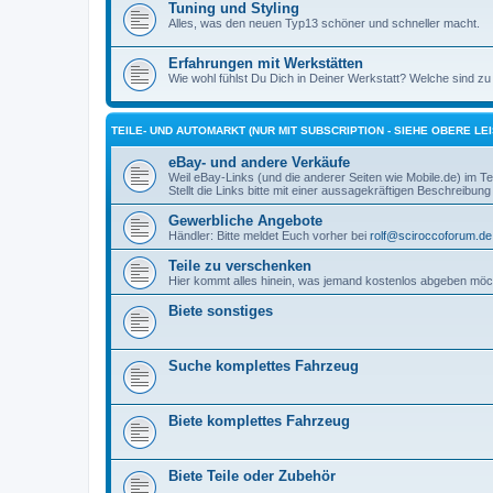
Tuning und Styling
Alles, was den neuen Typ13 schöner und schneller macht.
Erfahrungen mit Werkstätten
Wie wohl fühlst Du Dich in Deiner Werkstatt? Welche sind zu 
TEILE- UND AUTOMARKT (NUR MIT SUBSCRIPTION - SIEHE OBERE LEI
eBay- und andere Verkäufe
Weil eBay-Links (und die anderer Seiten wie Mobile.de) im Teil
Stellt die Links bitte mit einer aussagekräftigen Beschreibung 
Gewerbliche Angebote
Händler: Bitte meldet Euch vorher bei
rolf@sciroccoforum.de
Teile zu verschenken
Hier kommt alles hinein, was jemand kostenlos abgeben möc
Biete sonstiges
Suche komplettes Fahrzeug
Biete komplettes Fahrzeug
Biete Teile oder Zubehör