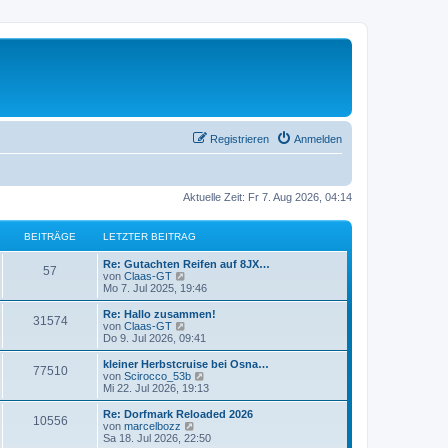
Registrieren
Anmelden
Aktuelle Zeit: Fr 7. Aug 2026, 04:14
BEITRÄGE
LETZTER BEITRAG
L
Re: Gutachten Reifen auf 8JX…
B
57
e
N
von
Claas-GT
t
e
Mo 7. Jul 2025, 19:46
e
z
u
t
e
L
Re: Hallo zusammen!
B
31574
i
e
s
e
N
von
Claas-GT
r
t
t
e
Do 9. Jul 2026, 09:41
e
t
B
e
z
u
e
r
t
e
L
kleiner Herbstcruise bei Osna…
B
77510
i
i
B
r
e
s
e
N
von
Scirocco_53b
t
e
r
t
t
e
Mi 22. Jul 2026, 19:13
e
r
i
t
B
e
ä
z
u
a
t
e
r
t
e
L
Re: Dorfmark Reloaded 2026
B
g
r
10556
i
i
B
r
e
s
g
e
N
von
marcelbozz
a
t
e
r
t
t
e
Sa 18. Jul 2026, 22:50
g
e
r
i
B
e