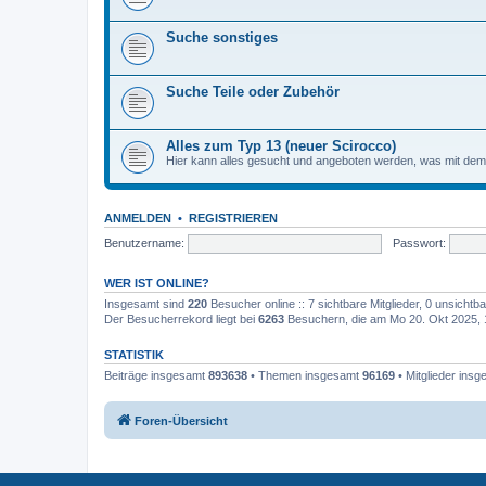
Suche sonstiges
Suche Teile oder Zubehör
Alles zum Typ 13 (neuer Scirocco)
Hier kann alles gesucht und angeboten werden, was mit de
ANMELDEN
•
REGISTRIEREN
Benutzername:
Passwort:
WER IST ONLINE?
Insgesamt sind
220
Besucher online :: 7 sichtbare Mitglieder, 0 unsicht
Der Besucherrekord liegt bei
6263
Besuchern, die am Mo 20. Okt 2025, 17
STATISTIK
Beiträge insgesamt
893638
• Themen insgesamt
96169
• Mitglieder ins
Foren-Übersicht