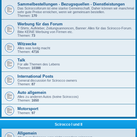
Sammelbestellungen - Bezugsquellen - Dienstleistungen
Das Sciroccoforum ist eine starke Gemeinschaft. Daher können wir manchmal
sehr gute Preise erreichen, wenn wir gemeinsam bestellen.
Themen:
170
Werbung für das Forum
T-Shirts, Aufkleber, Zeitungsannoncen, Banner: Alles für das Scirocco-Forum.
Bitte KEINE Werbung von Firmen etc.
Themen:
73
Witzeecke
Alles was lustig macht
Themen:
4716
Talk
Für alle Themen des Lebens
Themen:
10388
International Posts
General discussion for Scirocco owners
Themen:
87
Auto allgemein
Alles zu anderen Autos (keine Sciroccos)
Themen:
1650
Motorsport
Themen:
97
Scirocco I und II
Allgemein