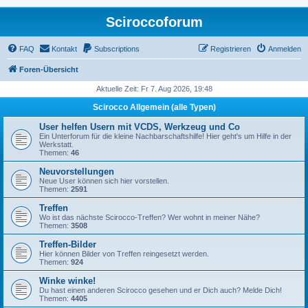
Sciroccoforum
FAQ
Kontakt
Subscriptions
Registrieren
Anmelden
Foren-Übersicht
Aktuelle Zeit: Fr 7. Aug 2026, 19:48
Scirocco Allgemein (alle Typen)
User helfen Usern mit VCDS, Werkzeug und Co
Ein Unterforum für die kleine Nachbarschaftshilfe! Hier geht's um Hilfe in der
Werkstatt.
Themen:
46
Neuvorstellungen
Neue User können sich hier vorstellen.
Themen:
2591
Treffen
Wo ist das nächste Scirocco-Treffen? Wer wohnt in meiner Nähe?
Themen:
3508
Treffen-Bilder
Hier können Bilder von Treffen reingesetzt werden.
Themen:
924
Winke winke!
Du hast einen anderen Scirocco gesehen und er Dich auch? Melde Dich!
Themen:
4405