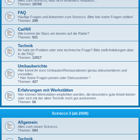
Alles zum Scirocco, was nicht woanders reinpasst...
Themen:
18769
FAQ
Häufige Fragen und Antworten zum Scirocco. Bitte hier keine Fragen stellen!
Themen:
299
CarHifi
Wie kommt der Bass am besten auf die Räder?
Themen:
921
Technik
Ihr habt ein Problem oder eine technische Frage? Bitte stellt Anleitungen aber
in die FAQ!
Themen:
12917
Umbauberichte
Hier könnt ihr eure Umbauten/Restaurationen genau dokumentieren und
vorstellen.
* Hier Keine Fragen posten oder Diskussionen *
Themen:
427
Erfahrungen mit Werkstätten
Hier können Werkstätten empfohlen werden, die besonders gute Arbeit leisten
oder sich mit der alten Technik noch gut auskennen.
Themen:
56
Scirocco 3 (ab 2008)
Allgemein
Alles zum neuen Scirocco.
Themen:
584
Technik