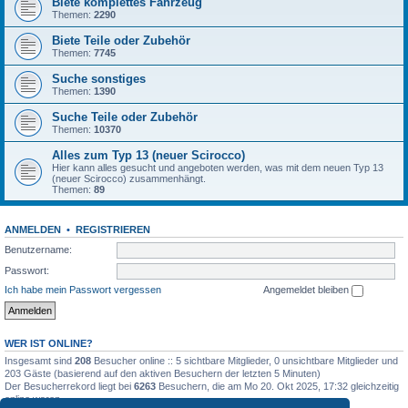
Biete komplettes Fahrzeug
Themen:
2290
Biete Teile oder Zubehör
Themen:
7745
Suche sonstiges
Themen:
1390
Suche Teile oder Zubehör
Themen:
10370
Alles zum Typ 13 (neuer Scirocco)
Hier kann alles gesucht und angeboten werden, was mit dem neuen Typ 13
(neuer Scirocco) zusammenhängt.
Themen:
89
ANMELDEN
•
REGISTRIEREN
Benutzername:
Passwort:
Ich habe mein Passwort vergessen
Angemeldet bleiben
WER IST ONLINE?
Insgesamt sind
208
Besucher online :: 5 sichtbare Mitglieder, 0 unsichtbare Mitglieder und
203 Gäste (basierend auf den aktiven Besuchern der letzten 5 Minuten)
Der Besucherrekord liegt bei
6263
Besuchern, die am Mo 20. Okt 2025, 17:32 gleichzeitig
online waren.