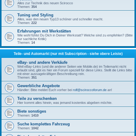
Alles zur Technik des neuen Scirocco
Themen:
354
Tuning und Styling
Alles, was den neuen Typ13 schöner und schneller macht.
Themen:
222
Erfahrungen mit Werkstätten
Wie wohl fühlst Du Dich in Deiner Werkstatt? Welche sind zu empfehlen? (Bitte
nur sachliche Kritik)
Themen:
14
Teile- und Automarkt (nur mit Subscription - siehe obere Leiste)
eBay- und andere Verkäufe
Weil eBay-Links (und die anderer Seiten wie Mobile.de) im Teilemarkt nicht
erlaubt sind, gibt es hier ein Forum speziell für diese Links. Stellt die Links bitte
mit einer aussagekräftigen Beschreibung rein.
Themen:
351
Gewerbliche Angebote
Händler: Bitte meldet Euch vorher bei
rolf@sciroccoforum.de
an!
Teile zu verschenken
Hier kommt alles hinein, was jemand kostenlos abgeben möchte.
Biete sonstiges
Themen:
1410
Suche komplettes Fahrzeug
Themen:
1042