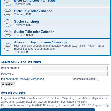
Biete komplettes Fahrzeug
Themen:
2290
Biete Teile oder Zubehör
Themen:
7745
Suche sonstiges
Themen:
1390
Suche Teile oder Zubehör
Themen:
10370
Alles zum Typ 13 (neuer Scirocco)
Hier kann alles gesucht und angeboten werden, was mit dem neuen Typ 13
(neuer Scirocco) zusammenhängt.
Themen:
89
ANMELDEN
•
REGISTRIEREN
Benutzername:
Passwort:
Ich habe mein Passwort vergessen
Angemeldet bleiben
WER IST ONLINE?
Insgesamt sind
246
Besucher online :: 6 sichtbare Mitglieder, 0 unsichtbare Mitglieder und
240 Gäste (basierend auf den aktiven Besuchern der letzten 5 Minuten)
Der Besucherrekord liegt bei
6263
Besuchern, die am Mo 20. Okt 2025, 17:32 gleichzeitig
online waren.