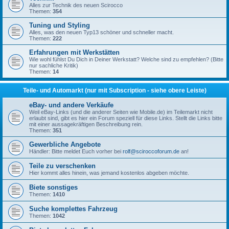
Alles zur Technik des neuen Scirocco
Themen:
354
Tuning und Styling
Alles, was den neuen Typ13 schöner und schneller macht.
Themen:
222
Erfahrungen mit Werkstätten
Wie wohl fühlst Du Dich in Deiner Werkstatt? Welche sind zu empfehlen? (Bitte
nur sachliche Kritik)
Themen:
14
Teile- und Automarkt (nur mit Subscription - siehe obere Leiste)
eBay- und andere Verkäufe
Weil eBay-Links (und die anderer Seiten wie Mobile.de) im Teilemarkt nicht
erlaubt sind, gibt es hier ein Forum speziell für diese Links. Stellt die Links bitte
mit einer aussagekräftigen Beschreibung rein.
Themen:
351
Gewerbliche Angebote
Händler: Bitte meldet Euch vorher bei
rolf@sciroccoforum.de
an!
Teile zu verschenken
Hier kommt alles hinein, was jemand kostenlos abgeben möchte.
Biete sonstiges
Themen:
1410
Suche komplettes Fahrzeug
Themen:
1042