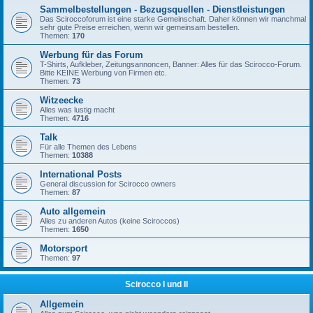
Sammelbestellungen - Bezugsquellen - Dienstleistungen
Das Sciroccoforum ist eine starke Gemeinschaft. Daher können wir manchmal
sehr gute Preise erreichen, wenn wir gemeinsam bestellen.
Themen:
170
Werbung für das Forum
T-Shirts, Aufkleber, Zeitungsannoncen, Banner: Alles für das Scirocco-Forum.
Bitte KEINE Werbung von Firmen etc.
Themen:
73
Witzeecke
Alles was lustig macht
Themen:
4716
Talk
Für alle Themen des Lebens
Themen:
10388
International Posts
General discussion for Scirocco owners
Themen:
87
Auto allgemein
Alles zu anderen Autos (keine Sciroccos)
Themen:
1650
Motorsport
Themen:
97
Scirocco I und II
Allgemein