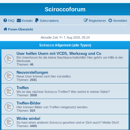
Sciroccoforum
FAQ
Kontakt
Subscriptions
Registrieren
Anmelden
Foren-Übersicht
Aktuelle Zeit: Fr 7. Aug 2026, 05:24
Scirocco Allgemein (alle Typen)
User helfen Usern mit VCDS, Werkzeug und Co
Ein Unterforum für die kleine Nachbarschaftshilfe! Hier geht's um Hilfe in der
Werkstatt.
Themen:
46
Neuvorstellungen
Neue User können sich hier vorstellen.
Themen:
2591
Treffen
Wo ist das nächste Scirocco-Treffen? Wer wohnt in meiner Nähe?
Themen:
3508
Treffen-Bilder
Hier können Bilder von Treffen reingesetzt werden.
Themen:
924
Winke winke!
Du hast einen anderen Scirocco gesehen und er Dich auch? Melde Dich!
Themen:
4405