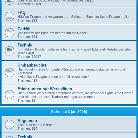
Alles zum Scirocco, was nicht woanders reinpasst...
Themen:
18769
FAQ
Häufige Fragen und Antworten zum Scirocco. Bitte hier keine Fragen stellen!
Themen:
299
CarHifi
Wie kommt der Bass am besten auf die Räder?
Themen:
921
Technik
Ihr habt ein Problem oder eine technische Frage? Bitte stellt Anleitungen aber
in die FAQ!
Themen:
12917
Umbauberichte
Hier könnt ihr eure Umbauten/Restaurationen genau dokumentieren und
vorstellen.
* Hier Keine Fragen posten oder Diskussionen *
Themen:
427
Erfahrungen mit Werkstätten
Hier können Werkstätten empfohlen werden, die besonders gute Arbeit leisten
oder sich mit der alten Technik noch gut auskennen.
Themen:
56
Scirocco 3 (ab 2008)
Allgemein
Alles zum neuen Scirocco.
Themen:
584
Technik