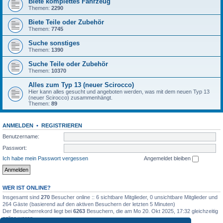
Biete komplettes Fahrzeug
Themen:
2290
Biete Teile oder Zubehör
Themen:
7745
Suche sonstiges
Themen:
1390
Suche Teile oder Zubehör
Themen:
10370
Alles zum Typ 13 (neuer Scirocco)
Hier kann alles gesucht und angeboten werden, was mit dem neuen Typ 13
(neuer Scirocco) zusammenhängt.
Themen:
89
ANMELDEN
•
REGISTRIEREN
Benutzername:
Passwort:
Ich habe mein Passwort vergessen
Angemeldet bleiben
WER IST ONLINE?
Insgesamt sind
270
Besucher online :: 6 sichtbare Mitglieder, 0 unsichtbare Mitglieder und
264 Gäste (basierend auf den aktiven Besuchern der letzten 5 Minuten)
Der Besucherrekord liegt bei
6263
Besuchern, die am Mo 20. Okt 2025, 17:32 gleichzeitig
online waren.