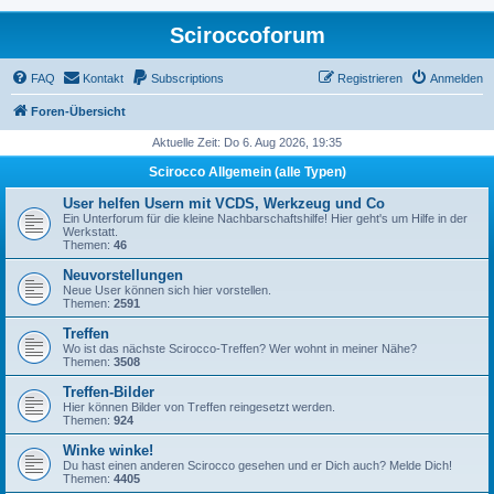
Sciroccoforum
FAQ
Kontakt
Subscriptions
Registrieren
Anmelden
Foren-Übersicht
Aktuelle Zeit: Do 6. Aug 2026, 19:35
Scirocco Allgemein (alle Typen)
User helfen Usern mit VCDS, Werkzeug und Co
Ein Unterforum für die kleine Nachbarschaftshilfe! Hier geht's um Hilfe in der
Werkstatt.
Themen:
46
Neuvorstellungen
Neue User können sich hier vorstellen.
Themen:
2591
Treffen
Wo ist das nächste Scirocco-Treffen? Wer wohnt in meiner Nähe?
Themen:
3508
Treffen-Bilder
Hier können Bilder von Treffen reingesetzt werden.
Themen:
924
Winke winke!
Du hast einen anderen Scirocco gesehen und er Dich auch? Melde Dich!
Themen:
4405