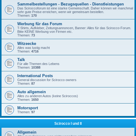
Sammelbestellungen - Bezugsquellen - Dienstleistungen
Das Sciroccoforum ist eine starke Gemeinschaft. Daher können wir manchmal
sehr gute Preise erreichen, wenn wir gemeinsam bestellen.
Themen:
170
Werbung für das Forum
T-Shirts, Aufkleber, Zeitungsannoncen, Banner: Alles für das Scirocco-Forum.
Bitte KEINE Werbung von Firmen etc.
Themen:
73
Witzeecke
Alles was lustig macht
Themen:
4716
Talk
Für alle Themen des Lebens
Themen:
10388
International Posts
General discussion for Scirocco owners
Themen:
87
Auto allgemein
Alles zu anderen Autos (keine Sciroccos)
Themen:
1650
Motorsport
Themen:
97
Scirocco I und II
Allgemein