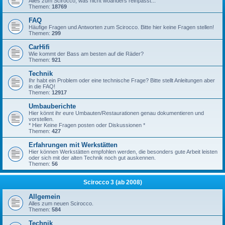
Alles zum Scirocco, was nicht woanders reinpasst...
Themen:
18769
FAQ
Häufige Fragen und Antworten zum Scirocco. Bitte hier keine Fragen stellen!
Themen:
299
CarHifi
Wie kommt der Bass am besten auf die Räder?
Themen:
921
Technik
Ihr habt ein Problem oder eine technische Frage? Bitte stellt Anleitungen aber
in die FAQ!
Themen:
12917
Umbauberichte
Hier könnt ihr eure Umbauten/Restaurationen genau dokumentieren und
vorstellen.
* Hier Keine Fragen posten oder Diskussionen *
Themen:
427
Erfahrungen mit Werkstätten
Hier können Werkstätten empfohlen werden, die besonders gute Arbeit leisten
oder sich mit der alten Technik noch gut auskennen.
Themen:
56
Scirocco 3 (ab 2008)
Allgemein
Alles zum neuen Scirocco.
Themen:
584
Technik