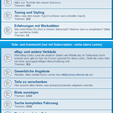
Alles zur Technik des neuen Scirocco
Themen:
354
Tuning und Styling
Alles, was den neuen Typ13 schöner und schneller macht.
Themen:
222
Erfahrungen mit Werkstätten
Wie wohl fühlst Du Dich in Deiner Werkstatt? Welche sind zu empfehlen? (Bitte
nur sachliche Kritik)
Themen:
14
Teile- und Automarkt (nur mit Subscription - siehe obere Leiste)
eBay- und andere Verkäufe
Weil eBay-Links (und die anderer Seiten wie Mobile.de) im Teilemarkt nicht
erlaubt sind, gibt es hier ein Forum speziell für diese Links. Stellt die Links bitte
mit einer aussagekräftigen Beschreibung rein.
Themen:
351
Gewerbliche Angebote
Händler: Bitte meldet Euch vorher bei
rolf@sciroccoforum.de
an!
Teile zu verschenken
Hier kommt alles hinein, was jemand kostenlos abgeben möchte.
Biete sonstiges
Themen:
1410
Suche komplettes Fahrzeug
Themen:
1042