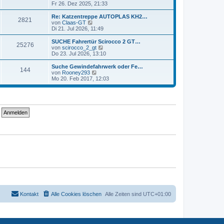
a
t
e
r
t
t
e
Fr 26. Dez 2025, 21:33
g
e
r
i
t
B
e
ä
z
u
e
a
t
e
r
t
e
L
Re: Katzentreppe AUTOPLAS KH2…
B
g
r
2821
i
i
B
r
e
s
g
e
N
von
Claas-GT
a
t
e
r
t
t
e
Di 21. Jul 2026, 11:49
g
e
r
i
t
B
e
ä
z
u
e
a
t
e
r
t
e
L
SUCHE Fahrertür Scirocco 2 GT…
B
g
r
25276
i
i
B
r
e
s
g
e
N
von
scirocco_2_gt
a
t
e
r
t
t
e
Do 23. Jul 2026, 13:10
g
e
r
i
t
B
e
ä
z
u
e
a
t
e
r
t
e
L
Suche Gewindefahrwerk oder Fe…
B
g
r
144
i
i
B
r
e
s
g
e
N
von
Rooney293
a
t
e
r
t
t
e
Mo 20. Feb 2017, 12:03
g
e
r
i
t
B
e
ä
z
u
e
a
t
e
r
t
e
g
r
i
i
B
r
e
s
g
a
t
e
r
t
g
r
i
t
B
e
ä
e
a
t
e
r
g
r
i
B
r
g
a
t
e
g
r
i
ä
e
a
t
g
r
g
a
g
e
Kontakt
Alle Cookies löschen
Alle Zeiten sind
UTC+01:00