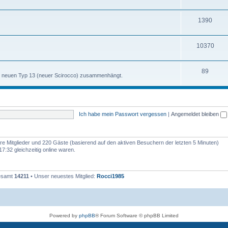
h
m
n
T
1390
e
e
h
m
n
T
10370
e
e
h
m
n
T
89
e
e
m neuen Typ 13 (neuer Scirocco) zusammenhängt.
h
m
n
e
e
m
n
Ich habe mein Passwort vergessen
|
Angemeldet bleiben
e
n
bare Mitglieder und 220 Gäste (basierend auf den aktiven Besuchern der letzten 5 Minuten)
:32 gleichzeitig online waren.
gesamt
14211
• Unser neuestes Mitglied:
Rocci1985
Powered by
phpBB
® Forum Software © phpBB Limited
Deutsche Übersetzung durch
phpBB.de