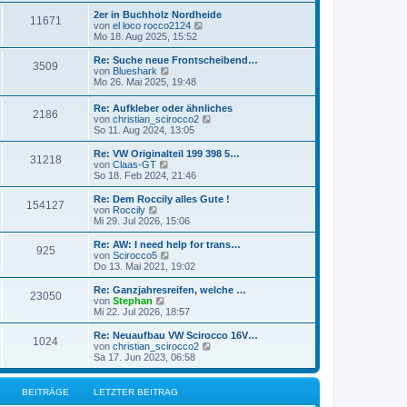
t
ä
z
u
e
a
t
e
r
t
e
L
2er in Buchholz Nordheide
B
g
r
11671
i
i
B
r
e
s
g
e
N
von
el loco rocco2124
a
t
e
r
t
t
e
Mo 18. Aug 2025, 15:52
g
e
r
i
t
B
e
ä
z
u
e
a
t
e
r
t
e
L
Re: Suche neue Frontscheibend…
B
g
r
3509
i
i
B
r
e
s
g
e
N
von
Blueshark
a
t
e
r
t
t
e
Mo 26. Mai 2025, 19:48
g
e
r
i
t
B
e
ä
z
u
e
a
t
e
r
t
e
L
Re: Aufkleber oder ähnliches
g
r
i
i
B
B
2186
r
e
s
g
e
N
von
christian_scirocco2
a
t
e
r
t
t
e
So 11. Aug 2024, 13:05
g
r
i
t
B
e
e
ä
e
z
u
a
t
e
r
t
e
L
Re: VW Originalteil 199 398 5…
g
r
i
B
B
31218
r
i
g
e
s
e
N
von
Claas-GT
a
t
e
r
t
t
e
So 18. Feb 2024, 21:46
g
r
i
e
ä
t
B
e
e
z
u
a
t
e
r
t
e
L
Re: Dem Roccily alles Gute !
g
r
B
154127
i
i
B
g
r
e
s
e
N
von
Roccily
a
t
e
r
t
t
e
Mi 29. Jul 2026, 15:06
g
e
r
i
t
B
e
e
ä
z
u
a
t
e
r
t
e
L
Re: AW: I need help for trans…
B
g
r
925
i
i
B
r
e
s
g
e
N
von
Scirocco5
a
t
e
r
t
t
e
Do 13. Mai 2021, 19:02
g
e
r
i
t
B
e
ä
z
u
e
a
t
e
r
t
e
L
Re: Ganzjahresreifen, welche …
B
g
r
23050
i
i
B
r
e
s
g
e
N
von
Stephan
a
t
e
r
t
t
e
Mi 22. Jul 2026, 18:57
g
e
r
i
t
B
e
ä
z
u
e
a
t
e
r
t
e
L
Re: Neuaufbau VW Scirocco 16V…
B
g
r
1024
i
i
B
r
e
s
g
e
N
von
christian_scirocco2
a
t
e
r
t
t
e
Sa 17. Jun 2023, 06:58
g
e
r
i
t
B
e
ä
z
u
e
a
t
e
r
t
e
g
r
i
i
B
r
e
s
g
BEITRÄGE
LETZTER BEITRAG
a
t
e
r
t