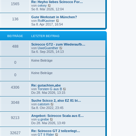
e
r
e
t
e
L
Re: Heyho liebes Scirocco For…
B
1565
i
i
B
r
e
s
e
N
von
cekey
t
e
r
t
t
e
So 8. Mär 2026, 12:04
e
r
i
t
B
e
ä
z
u
a
t
e
r
t
e
L
Gute Werkstatt in München?
B
g
r
136
i
i
B
r
e
s
g
e
N
von
RolfKastner
a
t
e
r
t
t
e
Sa 8. Apr 2017, 16:54
g
e
r
i
t
B
e
ä
z
u
e
a
t
e
r
t
e
g
r
i
i
B
r
e
s
g
BEITRÄGE
LETZTER BEITRAG
a
t
e
r
t
g
r
i
t
B
e
ä
e
L
Scirocco GT2 - zum Wiederaufb…
a
t
B
e
r
488
e
N
von
UweGuenther
g
r
i
B
r
g
t
e
Sa 6. Sep 2025, 14:13
a
t
e
e
z
u
g
r
i
ä
e
t
e
a
Keine Beiträge
t
i
B
0
e
s
g
r
g
r
t
a
t
B
e
e
g
Keine Beiträge
e
r
e
B
0
i
B
r
i
t
e
e
r
i
L
ä
Re: gutachten,abe
t
B
4306
a
t
e
N
von
Torsten G aus B
i
g
r
t
e
Do 28. Mai 2026, 13:15
g
r
e
a
z
u
t
g
t
e
L
Suche Scicco 2, also EZ 81 bi…
e
ä
B
3048
i
e
s
e
N
von
catstom
r
r
t
t
e
Sa 8. Okt 2022, 23:45
g
e
t
B
e
z
u
ä
e
r
t
e
L
Angebot: Scirocco Scala aus E…
e
B
9213
i
i
B
r
e
s
e
N
von
u.grebe
t
e
g
r
t
t
e
Do 28. Mai 2026, 13:49
e
r
i
t
B
e
ä
z
u
a
t
e
r
e
t
e
L
Re: Scirocco GT 2 teilzerlegt…
B
g
r
32627
i
i
B
r
e
s
g
e
N
von
GT II Rider