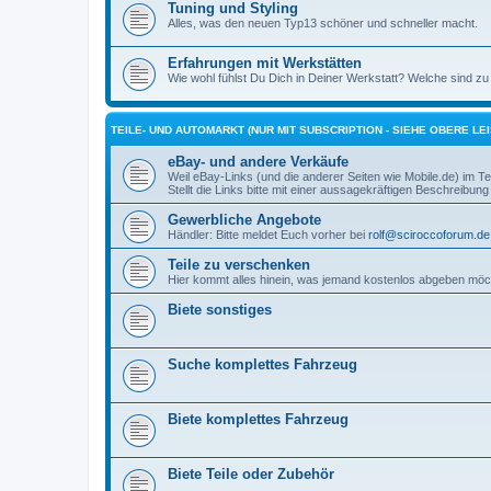
Tuning und Styling
Alles, was den neuen Typ13 schöner und schneller macht.
Erfahrungen mit Werkstätten
Wie wohl fühlst Du Dich in Deiner Werkstatt? Welche sind zu 
TEILE- UND AUTOMARKT (NUR MIT SUBSCRIPTION - SIEHE OBERE LEI
eBay- und andere Verkäufe
Weil eBay-Links (und die anderer Seiten wie Mobile.de) im Teil
Stellt die Links bitte mit einer aussagekräftigen Beschreibung 
Gewerbliche Angebote
Händler: Bitte meldet Euch vorher bei
rolf@sciroccoforum.de
Teile zu verschenken
Hier kommt alles hinein, was jemand kostenlos abgeben möc
Biete sonstiges
Suche komplettes Fahrzeug
Biete komplettes Fahrzeug
Biete Teile oder Zubehör