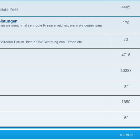
m
n
T
4405
e
e
 Melde Dich!
h
m
n
eistungen
T
170
e
e
nen wir manchmal sehr gute Preise erreichen, wenn wir gemeinsam
h
m
n
e
T
73
e
s Scirocco-Forum. Bitte KEINE Werbung von Firmen etc.
m
h
n
T
4716
e
e
h
n
m
T
10388
e
e
h
m
n
T
87
e
e
h
m
n
T
1650
e
e
h
m
n
T
97
e
e
h
m
n
e
e
THEMEN