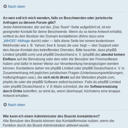
Nach oben
An wen soll ich mich wenden, falls es Beschwerden oder juristische
Anfragen zu diesem Forum gibt?
Jeder Administrator, der auf der „Das Team“-Seite aufgeführt ist, ist ein
geeigneter Kontakt für deine Beschwerde. Wenn du so keine Antwort erhältst,
solltest du den Besitzer der Domain kontaktieren (führe dazu eine
„WHOIS“-Abfrage
durch) oder — falls diese Seite bei einem kostenlosen
Webhoster wie z. B. Yahoo!, free.fr, funpic.de usw. liegt — den Support oder
den Abuse-Kontakt des betreffenden Dienstes. Bitte beachte, dass phpBB
Limited (phpBB.com) und phpBB Deutschland e. V. (phpBB.de)
absolut keinen
Einfluss
auf die Benutzung oder den oder die Benutzer der Forensoftware
haben und dafür in keiner Weise zur Verantwortung herangezogen werden
können. Kontaktiere daher nie phpBB Limited oder phpBB Deutschland e. V. in
Zusammenhang mit jeglichen juristischen Fragen (Unterlassungserklärungen,
Haftungsfragen usw.), die
sich nicht direkt
auf die Websiten phpbb.com,
phpbb.de oder die phpBB-Software selbst beziehen. Falls du phpBB Limited
oder phpBB Deutschland e. V. E-Mails schreibst, die die
Softwarenutzung
durch Dritte
betreffen, so wirst du, wenn überhaupt, höchstens eine knappe
Antwort erhalten.
Nach oben
Wie kann ich einen Administrator des Boards kontaktieren?
Alle Benutzer des Boards können das Kontaktformular nutzen, wenn die
Funktion durch die Board-Administration aktiviert wurde.