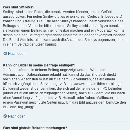
Was sind Smileys?
Smileys sind kleine Bilder, die benutzt werden können, um ein Gefühl
auszudrücken. Für jeden Smiley gibt es einen kurzen Code, z. B. bedeutet :)
fröhlich und :( traurig. Die Liste aller Smileys kannst du beim Verfassen eines
Beitrags sehen. Versuche bitte trotzdem, Smileys nicht zu häufig zu benutzen,
sie können einen Beitrag schnell unlesbar machen und ein Moderator könnte
deshalb deinen Beitrag entsprechend überarbeiten oder gar komplett löschen.
Die Board-Administration kann auch die Anzahl der Smileys begrenzen, die du
in einem Beitrag benutzen kannst.
Nach oben
Kann ich Bilder in meine Beiträge einfügen?
Ja, Bilder können in deinem Beitrag angezeigt werden. Wenn die
Administration Dateianhänge erlaubt hat, kannst du das Bild auch direkt
hochladen. Ansonsten musst du zu einem Bild verlinken, das auf einem
öffentlich zugänglichen Server liegt, z. B. http://www.domain.tld/mein-bild.gif.
Du kannst weder Bilder verlinken, die sich auf deinem eigenen PC befinden
(außer es ist ein öffentlich zugänglicher Server), noch zu Bildern, die nur nach
einer Anmeldung verfügbar sind, z. B. Hotmail- oder Yahoo-Mailboxen, mit
einem Passwort geschützte Seiten usw. Um das Bild anzuzeigen, benutze den
BBCode-Tag „[img]“.
Nach oben
Was sind globale Bekanntmachungen?