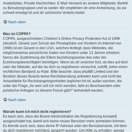
Avatarbilder, Private Nachrichten, E-Mail-Versand an andere Mitglieder, Beitritt
zu Benutzergruppen und so weiter. Wir empfehlen dir eine Anmeldung, da sie
schnell erledigt ist und dir zahlreiche Vorteile bietet.
Nach oben
Was ist COPPA?
COPPA, ausgeschrieben Children’s Online Privacy Protection Act of 1998
(deutsch: Gesetz zum Schutz der Privatsphäre von Kindern im Internet von
1998) ist ein Gesetz in den USA, welches festlegt, dass Websites, die
möglicherweise persönliche Daten von Kindern unter 13 Jahren erheben,
hierzu die Zustimmung der Eltern beziehungsweise des oder der
Erziehungsberechtigten benötigen. Wenn du dir unsicher bist, ob dies auf dich
oder die Website, auf der du dich zu registrieren versuchst, zutrifft, ziehe einen
rechtlichen Beistand zu Rate. Bitte beachte, dass phpBB Limited und der
Besitzer dieses Boards keine Rechtsberatung anbieten kann und nicht die
Anlaufstelle für Rechtsangelegenheiten jeglicher Art ist; außer solchen, die
unter der Frage „An wen soll ich mich wenden, falls es Beschwerden oder
juristische Anfragen zu diesem Forum gibt?“ behandelt werden.
Nach oben
Warum kann ich mich nicht registrieren?
Es kann sein, dass die Board-Administration die Registrierung komplett
ausgeschaltet hat, damit sich keine neuen Benutzer mehr anmelden können.
Es könnte auch sein, dass deine IP-Adresse oder der Benutzername, mit dem
du dich registrieren möchtest, gesperrt wurden. Um Hilfe zu erhalten, wende