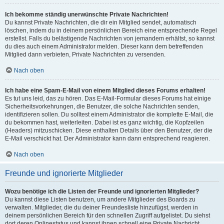
Ich bekomme ständig unerwünschte Private Nachrichten!
Du kannst Private Nachrichten, die dir ein Mitglied sendet, automatisch
löschen, indem du in deinem persönlichen Bereich eine entsprechende Regel
erstellst. Falls du belästigende Nachrichten von jemandem erhältst, so kannst
du dies auch einem Administrator melden. Dieser kann dem betreffenden
Mitglied dann verbieten, Private Nachrichten zu versenden.
Nach oben
Ich habe eine Spam-E-Mail von einem Mitglied dieses Forums erhalten!
Es tut uns leid, das zu hören. Das E-Mail-Formular dieses Forums hat einige
Sicherheitsvorkehrungen, die Benutzer, die solche Nachrichten senden,
identifizieren sollen. Du solltest einem Administrator die komplette E-Mail, die
du bekommen hast, weiterleiten. Dabei ist es ganz wichtig, die Kopfzeilen
(Headers) mitzuschicken. Diese enthalten Details über den Benutzer, der die
E-Mail verschickt hat. Der Administrator kann dann entsprechend reagieren.
Nach oben
Freunde und ignorierte Mitglieder
Wozu benötige ich die Listen der Freunde und ignorierten Mitglieder?
Du kannst diese Listen benutzen, um andere Mitglieder des Boards zu
verwalten. Mitglieder, die du deiner Freundesliste hinzufügst, werden in
deinem persönlichen Bereich für den schnellen Zugriff aufgelistet. Du siehst
dort deren Onlinestatus und kannst ihnen schnell eine Private Nachricht