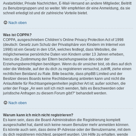
Avatarbilder, Private Nachrichten, E-Mail-Versand an andere Mitglieder, Beitritt
zu Benutzergruppen und so weiter. Wir empfehlen dir eine Anmeldung, da sie
schnell erledigt ist und dir zahlreiche Vorteile bietet.
Nach oben
Was ist COPPA?
COPPA, ausgeschrieben Children’s Online Privacy Protection Act of 1998
(deutsch: Gesetz zum Schutz der Privatsphäre von Kindern im Internet von
1998) ist ein Gesetz in den USA, welches festlegt, dass Websites, die
möglicherweise persönliche Daten von Kindern unter 13 Jahren erheben,
hierzu die Zustimmung der Eltern beziehungsweise des oder der
Erziehungsberechtigten benötigen. Wenn du dir unsicher bist, ob dies auf dich
oder die Website, auf der du dich zu registrieren versuchst, zutrifft, ziehe einen
rechtlichen Beistand zu Rate. Bitte beachte, dass phpBB Limited und der
Besitzer dieses Boards keine Rechtsberatung anbieten kann und nicht die
Anlaufstelle für Rechtsangelegenheiten jeglicher Art ist; außer solchen, die
unter der Frage „An wen soll ich mich wenden, falls es Beschwerden oder
juristische Anfragen zu diesem Forum gibt?“ behandelt werden.
Nach oben
Warum kann ich mich nicht registrieren?
Es kann sein, dass die Board-Administration die Registrierung komplett
ausgeschaltet hat, damit sich keine neuen Benutzer mehr anmelden können.
Es könnte auch sein, dass deine IP-Adresse oder der Benutzername, mit dem
du dich registrieren möchtest, gesperrt wurden. Um Hilfe zu erhalten, wende