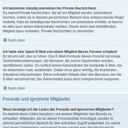
Ich bekomme ständig unerwünschte Private Nachrichten!
Du kannst Private Nachrichten, die dir ein Mitglied sendet, automatisch
löschen, indem du in deinem persönlichen Bereich eine entsprechende Regel
erstellst. Falls du belästigende Nachrichten von jemandem erhältst, so kannst
du dies auch einem Administrator melden. Dieser kann dem betreffenden
Mitglied dann verbieten, Private Nachrichten zu versenden.
Nach oben
Ich habe eine Spam-E-Mail von einem Mitglied dieses Forums erhalten!
Es tut uns leid, das zu hören. Das E-Mail-Formular dieses Forums hat einige
Sicherheitsvorkehrungen, die Benutzer, die solche Nachrichten senden,
identifizieren sollen. Du solltest einem Administrator die komplette E-Mail, die
du bekommen hast, weiterleiten. Dabei ist es ganz wichtig, die Kopfzeilen
(Headers) mitzuschicken. Diese enthalten Details über den Benutzer, der die
E-Mail verschickt hat. Der Administrator kann dann entsprechend reagieren.
Nach oben
Freunde und ignorierte Mitglieder
Wozu benötige ich die Listen der Freunde und ignorierten Mitglieder?
Du kannst diese Listen benutzen, um andere Mitglieder des Boards zu
verwalten. Mitglieder, die du deiner Freundesliste hinzufügst, werden in
deinem persönlichen Bereich für den schnellen Zugriff aufgelistet. Du siehst
dort deren Onlinestatus und kannst ihnen schnell eine Private Nachricht