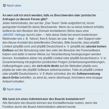
Nach oben
An wen soll ich mich wenden, falls es Beschwerden oder juristische
Anfragen zu diesem Forum gibt?
Jeder Administrator, der auf der „Das Team“-Seite aufgeführt ist, ist ein
geeigneter Kontakt für deine Beschwerde. Wenn du so keine Antwort erhältst,
solltest du den Besitzer der Domain kontaktieren (führe dazu eine
„WHOIS“-Abfrage
durch) oder — falls diese Seite bei einem kostenlosen
Webhoster wie z. B. Yahoo!, free.fr, funpic.de usw. liegt — den Support oder
den Abuse-Kontakt des betreffenden Dienstes. Bitte beachte, dass phpBB
Limited (phpBB.com) und phpBB Deutschland e. V. (phpBB.de)
absolut keinen
Einfluss
auf die Benutzung oder den oder die Benutzer der Forensoftware
haben und dafür in keiner Weise zur Verantwortung herangezogen werden
können. Kontaktiere daher nie phpBB Limited oder phpBB Deutschland e. V. in
Zusammenhang mit jeglichen juristischen Fragen (Unterlassungserklärungen,
Haftungsfragen usw.), die
sich nicht direkt
auf die Websiten phpbb.com,
phpbb.de oder die phpBB-Software selbst beziehen. Falls du phpBB Limited
oder phpBB Deutschland e. V. E-Mails schreibst, die die
Softwarenutzung
durch Dritte
betreffen, so wirst du, wenn überhaupt, höchstens eine knappe
Antwort erhalten.
Nach oben
Wie kann ich einen Administrator des Boards kontaktieren?
Alle Benutzer des Boards können das Kontaktformular nutzen, wenn die
Funktion durch die Board-Administration aktiviert wurde.