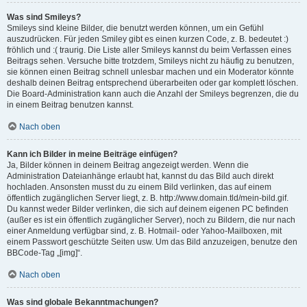
Was sind Smileys?
Smileys sind kleine Bilder, die benutzt werden können, um ein Gefühl
auszudrücken. Für jeden Smiley gibt es einen kurzen Code, z. B. bedeutet :)
fröhlich und :( traurig. Die Liste aller Smileys kannst du beim Verfassen eines
Beitrags sehen. Versuche bitte trotzdem, Smileys nicht zu häufig zu benutzen,
sie können einen Beitrag schnell unlesbar machen und ein Moderator könnte
deshalb deinen Beitrag entsprechend überarbeiten oder gar komplett löschen.
Die Board-Administration kann auch die Anzahl der Smileys begrenzen, die du
in einem Beitrag benutzen kannst.
Nach oben
Kann ich Bilder in meine Beiträge einfügen?
Ja, Bilder können in deinem Beitrag angezeigt werden. Wenn die
Administration Dateianhänge erlaubt hat, kannst du das Bild auch direkt
hochladen. Ansonsten musst du zu einem Bild verlinken, das auf einem
öffentlich zugänglichen Server liegt, z. B. http://www.domain.tld/mein-bild.gif.
Du kannst weder Bilder verlinken, die sich auf deinem eigenen PC befinden
(außer es ist ein öffentlich zugänglicher Server), noch zu Bildern, die nur nach
einer Anmeldung verfügbar sind, z. B. Hotmail- oder Yahoo-Mailboxen, mit
einem Passwort geschützte Seiten usw. Um das Bild anzuzeigen, benutze den
BBCode-Tag „[img]“.
Nach oben
Was sind globale Bekanntmachungen?