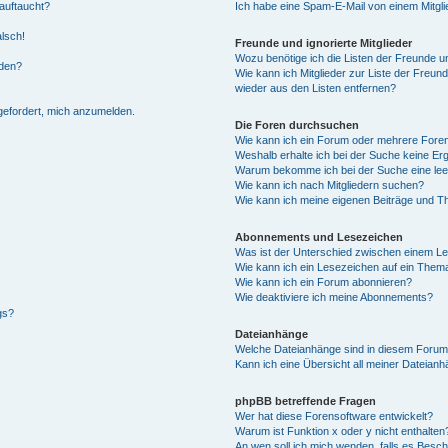
auftaucht?
Ich habe eine Spam-E-Mail von einem Mitgli
alsch!
Freunde und ignorierte Mitglieder
Wozu benötige ich die Listen der Freunde un
rden?
Wie kann ich Mitglieder zur Liste der Freund
wieder aus den Listen entfernen?
fgefordert, mich anzumelden.
Die Foren durchsuchen
Wie kann ich ein Forum oder mehrere For
Weshalb erhalte ich bei der Suche keine Er
Warum bekomme ich bei der Suche eine lee
Wie kann ich nach Mitgliedern suchen?
Wie kann ich meine eigenen Beiträge und T
Abonnements und Lesezeichen
Was ist der Unterschied zwischen einem L
Wie kann ich ein Lesezeichen auf ein Them
Wie kann ich ein Forum abonnieren?
Wie deaktiviere ich meine Abonnements?
gs?
Dateianhänge
Welche Dateianhänge sind in diesem Forum
Kann ich eine Übersicht all meiner Dateian
phpBB betreffende Fragen
Wer hat diese Forensoftware entwickelt?
Warum ist Funktion x oder y nicht enthalten
An wen soll ich mich wenden, falls es Besc