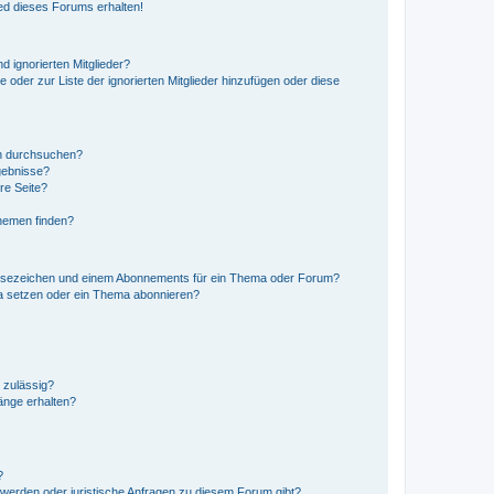
ed dieses Forums erhalten!
d ignorierten Mitglieder?
e oder zur Liste der ignorierten Mitglieder hinzufügen oder diese
en durchsuchen?
gebnisse?
re Seite?
hemen finden?
esezeichen und einem Abonnements für ein Thema oder Forum?
a setzen oder ein Thema abonnieren?
 zulässig?
hänge erhalten?
?
hwerden oder juristische Anfragen zu diesem Forum gibt?