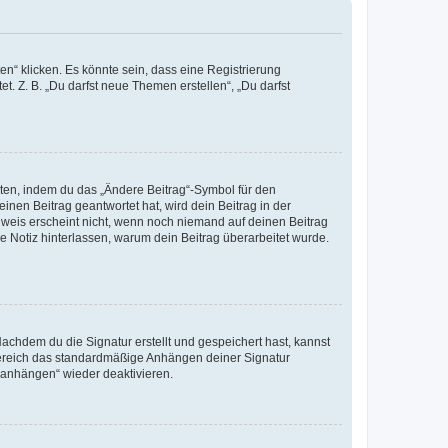
n“ klicken. Es könnte sein, dass eine Registrierung
t. Z. B. „Du darfst neue Themen erstellen“, „Du darfst
iten, indem du das „Ändere Beitrag“-Symbol für den
inen Beitrag geantwortet hat, wird dein Beitrag in der
nweis erscheint nicht, wenn noch niemand auf deinen Beitrag
ne Notiz hinterlassen, warum dein Beitrag überarbeitet wurde.
chdem du die Signatur erstellt und gespeichert hast, kannst
Bereich das standardmäßige Anhängen deiner Signatur
r anhängen“ wieder deaktivieren.