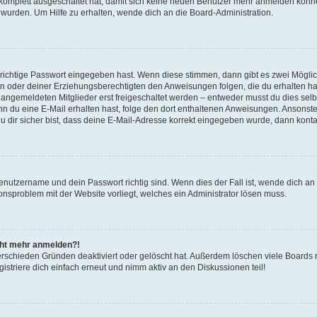
g komplett ausgeschaltet hat, damit sich keine neuen Benutzer mehr anmelden könn
 wurden. Um Hilfe zu erhalten, wende dich an die Board-Administration.
 richtige Passwort eingegeben hast. Wenn diese stimmen, dann gibt es zwei Mögl
tern oder deiner Erziehungsberechtigten den Anweisungen folgen, die du erhalten ha
u angemeldeten Mitglieder erst freigeschaltet werden – entweder musst du dies selbs
. Wenn du eine E-Mail erhalten hast, folge den dort enthaltenen Anweisungen. Ansons
 dir sicher bist, dass deine E-Mail-Adresse korrekt eingegeben wurde, dann kontak
Benutzername und dein Passwort richtig sind. Wenn dies der Fall ist, wende dich a
ionsproblem mit der Website vorliegt, welches ein Administrator lösen muss.
icht mehr anmelden?!
erschieden Gründen deaktiviert oder gelöscht hat. Außerdem löschen viele Boards r
triere dich einfach erneut und nimm aktiv an den Diskussionen teil!