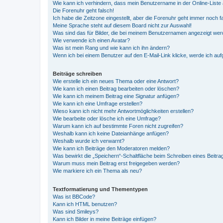
Wie kann ich verhindern, dass mein Benutzername in der Online-Liste 
Die Forenuhr geht falsch!
Ich habe die Zeitzone eingestellt, aber die Forenuhr geht immer noch f
Meine Sprache steht auf diesem Board nicht zur Auswahl!
Was sind das für Bilder, die bei meinem Benutzernamen angezeigt we
Wie verwende ich einen Avatar?
Was ist mein Rang und wie kann ich ihn ändern?
Wenn ich bei einem Benutzer auf den E-Mail-Link klicke, werde ich au
Beiträge schreiben
Wie erstelle ich ein neues Thema oder eine Antwort?
Wie kann ich einen Beitrag bearbeiten oder löschen?
Wie kann ich meinem Beitrag eine Signatur anfügen?
Wie kann ich eine Umfrage erstellen?
Wieso kann ich nicht mehr Antwortmöglichkeiten erstellen?
Wie bearbeite oder lösche ich eine Umfrage?
Warum kann ich auf bestimmte Foren nicht zugreifen?
Weshalb kann ich keine Dateianhänge anfügen?
Weshalb wurde ich verwarnt?
Wie kann ich Beiträge den Moderatoren melden?
Was bewirkt die „Speichern“-Schaltfläche beim Schreiben eines Beitra
Warum muss mein Beitrag erst freigegeben werden?
Wie markiere ich ein Thema als neu?
Textformatierung und Thementypen
Was ist BBCode?
Kann ich HTML benutzen?
Was sind Smileys?
Kann ich Bilder in meine Beiträge einfügen?