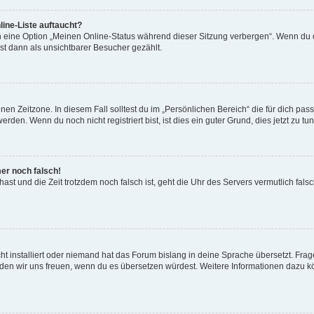
ine-Liste auftaucht?
n eine Option „Meinen Online-Status während dieser Sitzung verbergen“. Wenn du d
st dann als unsichtbarer Besucher gezählt.
en Zeitzone. In diesem Fall solltest du im „Persönlichen Bereich“ die für dich passe
den. Wenn du noch nicht registriert bist, ist dies ein guter Grund, dies jetzt zu tun
mer noch falsch!
t hast und die Zeit trotzdem noch falsch ist, geht die Uhr des Servers vermutlich fal
t installiert oder niemand hat das Forum bislang in deine Sprache übersetzt. Frag
, würden wir uns freuen, wenn du es übersetzen würdest. Weitere Informationen dazu