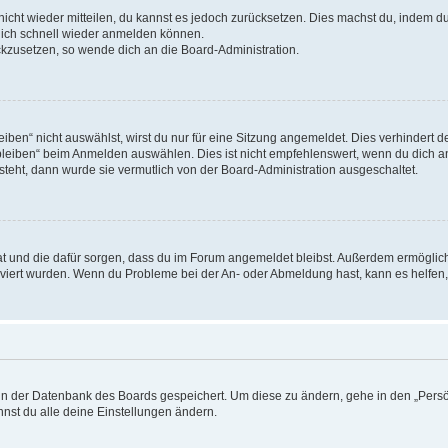
 nicht wieder mitteilen, du kannst es jedoch zurücksetzen. Dies machst du, indem 
 dich schnell wieder anmelden können.
ückzusetzen, so wende dich an die Board-Administration.
en“ nicht auswählst, wirst du nur für eine Sitzung angemeldet. Dies verhindert 
leiben“ beim Anmelden auswählen. Dies ist nicht empfehlenswert, wenn du dich an
 steht, dann wurde sie vermutlich von der Board-Administration ausgeschaltet.
 hat und die dafür sorgen, dass du im Forum angemeldet bleibst. Außerdem ermögli
tiviert wurden. Wenn du Probleme bei der An- oder Abmeldung hast, kann es helfen
n in der Datenbank des Boards gespeichert. Um diese zu ändern, gehe in den „Persö
nst du alle deine Einstellungen ändern.