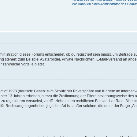
Wie kann ich einen Administrator des Board
istration dieses Forums entscheidet, ob du registriert sein musst, um Beiträge zu s
ung stehen: zum Beispiel Avatarbilder, Private Nachrichten, E-Mail-Versand an ander
 zahlreiche Vorteile bietet.
t of 1998 (deutsch: Gesetz zum Schutz der Privatsphäre von Kindern im Internet vo
unter 13 Jahren erheben, hierzu die Zustimmung der Eltern beziehungsweise des o
h zu registrieren versuchst, zutrifft, ziehe einen rechtlichen Beistand zu Rate. Bit
für Rechtsangelegenheiten jeglicher Art ist; außer solchen, die unter der Frage „
.