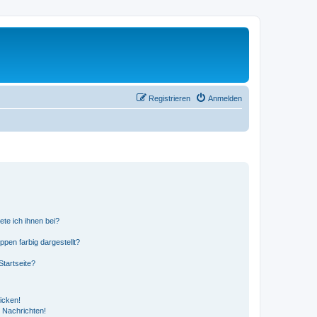
Registrieren
Anmelden
ete ich ihnen bei?
en farbig dargestellt?
tartseite?
icken!
 Nachrichten!