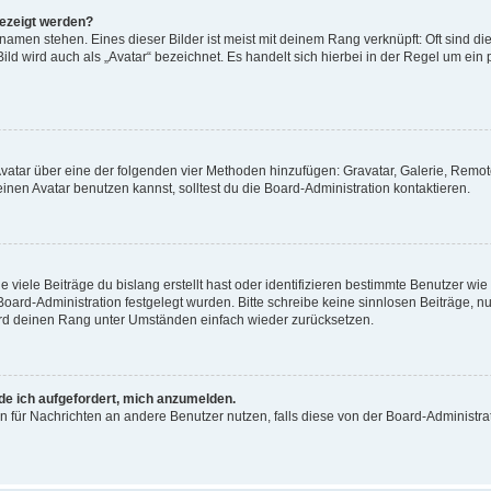
gezeigt werden?
amen stehen. Eines dieser Bilder ist meist mit deinem Rang verknüpft: Oft sind di
ld wird auch als „Avatar“ bezeichnet. Es handelt sich hierbei in der Regel um ein
 Avatar über eine der folgenden vier Methoden hinzufügen: Gravatar, Galerie, Rem
en Avatar benutzen kannst, solltest du die Board-Administration kontaktieren.
viele Beiträge du bislang erstellt hast oder identifizieren bestimmte Benutzer w
 Board-Administration festgelegt wurden. Bitte schreibe keine sinnlosen Beiträge
wird deinen Rang unter Umständen einfach wieder zurücksetzen.
rde ich aufgefordert, mich anzumelden.
ion für Nachrichten an andere Benutzer nutzen, falls diese von der Board-Administ