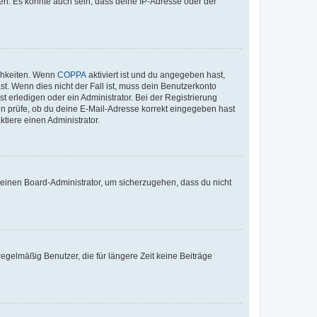
en. Es könnte auch sein, dass deine IP-Adresse oder der
ichkeiten. Wenn
COPPA
aktiviert ist und du angegeben hast,
st. Wenn dies nicht der Fall ist, muss dein Benutzerkonto
t erledigen oder ein Administrator. Bei der Registrierung
ten prüfe, ob du deine E-Mail-Adresse korrekt eingegeben hast
tiere einen Administrator.
n einen Board-Administrator, um sicherzugehen, dass du nicht
egelmäßig Benutzer, die für längere Zeit keine Beiträge