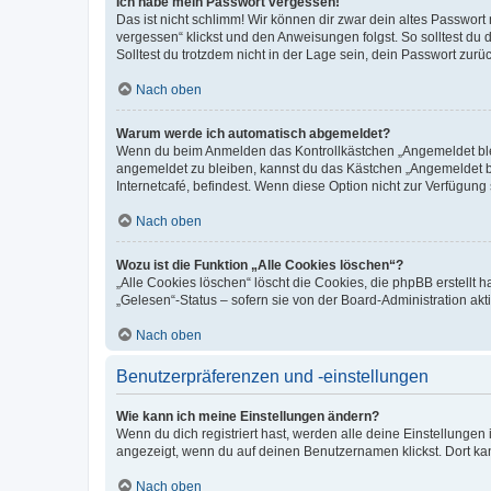
Ich habe mein Passwort vergessen!
Das ist nicht schlimm! Wir können dir zwar dein altes Passwort
vergessen“ klickst und den Anweisungen folgst. So solltest du
Solltest du trotzdem nicht in der Lage sein, dein Passwort zur
Nach oben
Warum werde ich automatisch abgemeldet?
Wenn du beim Anmelden das Kontrollkästchen „Angemeldet bleib
angemeldet zu bleiben, kannst du das Kästchen „Angemeldet b
Internetcafé, befindest. Wenn diese Option nicht zur Verfügung
Nach oben
Wozu ist die Funktion „Alle Cookies löschen“?
„Alle Cookies löschen“ löscht die Cookies, die phpBB erstellt
„Gelesen“-Status – sofern sie von der Board-Administration ak
Nach oben
Benutzerpräferenzen und -einstellungen
Wie kann ich meine Einstellungen ändern?
Wenn du dich registriert hast, werden alle deine Einstellunge
angezeigt, wenn du auf deinen Benutzernamen klickst. Dort kan
Nach oben