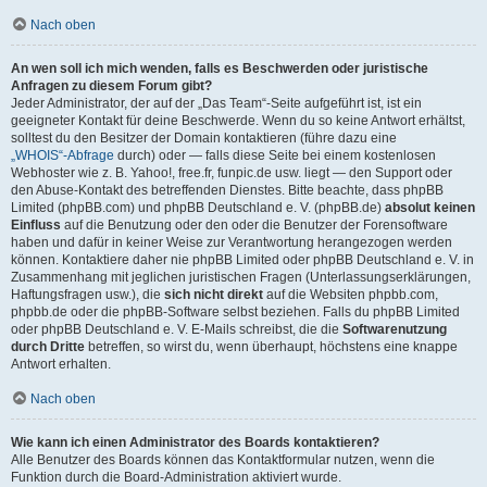
Nach oben
An wen soll ich mich wenden, falls es Beschwerden oder juristische
Anfragen zu diesem Forum gibt?
Jeder Administrator, der auf der „Das Team“-Seite aufgeführt ist, ist ein
geeigneter Kontakt für deine Beschwerde. Wenn du so keine Antwort erhältst,
solltest du den Besitzer der Domain kontaktieren (führe dazu eine
„WHOIS“-Abfrage
durch) oder — falls diese Seite bei einem kostenlosen
Webhoster wie z. B. Yahoo!, free.fr, funpic.de usw. liegt — den Support oder
den Abuse-Kontakt des betreffenden Dienstes. Bitte beachte, dass phpBB
Limited (phpBB.com) und phpBB Deutschland e. V. (phpBB.de)
absolut keinen
Einfluss
auf die Benutzung oder den oder die Benutzer der Forensoftware
haben und dafür in keiner Weise zur Verantwortung herangezogen werden
können. Kontaktiere daher nie phpBB Limited oder phpBB Deutschland e. V. in
Zusammenhang mit jeglichen juristischen Fragen (Unterlassungserklärungen,
Haftungsfragen usw.), die
sich nicht direkt
auf die Websiten phpbb.com,
phpbb.de oder die phpBB-Software selbst beziehen. Falls du phpBB Limited
oder phpBB Deutschland e. V. E-Mails schreibst, die die
Softwarenutzung
durch Dritte
betreffen, so wirst du, wenn überhaupt, höchstens eine knappe
Antwort erhalten.
Nach oben
Wie kann ich einen Administrator des Boards kontaktieren?
Alle Benutzer des Boards können das Kontaktformular nutzen, wenn die
Funktion durch die Board-Administration aktiviert wurde.