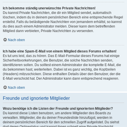
Ich bekomme ständig unerwünschte Private Nachrichten!
Du kannst Private Nachrichten, die dir ein Mitglied sendet, automatisch
löschen, indem du in deinem persönlichen Bereich eine entsprechende Regel
erstellst. Falls du belästigende Nachrichten von jemandem erhältst, so kannst
du dies auch einem Administrator melden. Dieser kann dem betreffenden
Mitglied dann verbieten, Private Nachrichten zu versenden.
Nach oben
Ich habe eine Spam-E-Mail von einem Mitglied dieses Forums erhalten!
Es tut uns leid, das zu hören. Das E-Mail-Formular dieses Forums hat einige
Sicherheitsvorkehrungen, die Benutzer, die solche Nachrichten senden,
identifizieren sollen. Du solltest einem Administrator die komplette E-Mail, die
du bekommen hast, weiterleiten. Dabei ist es ganz wichtig, die Kopfzeilen
(Headers) mitzuschicken. Diese enthalten Details über den Benutzer, der die
E-Mail verschickt hat. Der Administrator kann dann entsprechend reagieren.
Nach oben
Freunde und ignorierte Mitglieder
Wozu benötige ich die Listen der Freunde und ignorierten Mitglieder?
Du kannst diese Listen benutzen, um andere Mitglieder des Boards zu
verwalten. Mitglieder, die du deiner Freundesliste hinzufügst, werden in
deinem persönlichen Bereich für den schnellen Zugriff aufgelistet. Du siehst
dort deren Onlinestatus und kannst ihnen schnell eine Private Nachricht