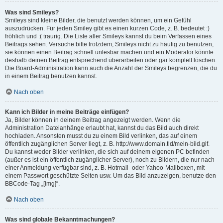
Was sind Smileys?
Smileys sind kleine Bilder, die benutzt werden können, um ein Gefühl
auszudrücken. Für jeden Smiley gibt es einen kurzen Code, z. B. bedeutet :)
fröhlich und :( traurig. Die Liste aller Smileys kannst du beim Verfassen eines
Beitrags sehen. Versuche bitte trotzdem, Smileys nicht zu häufig zu benutzen,
sie können einen Beitrag schnell unlesbar machen und ein Moderator könnte
deshalb deinen Beitrag entsprechend überarbeiten oder gar komplett löschen.
Die Board-Administration kann auch die Anzahl der Smileys begrenzen, die du
in einem Beitrag benutzen kannst.
Nach oben
Kann ich Bilder in meine Beiträge einfügen?
Ja, Bilder können in deinem Beitrag angezeigt werden. Wenn die
Administration Dateianhänge erlaubt hat, kannst du das Bild auch direkt
hochladen. Ansonsten musst du zu einem Bild verlinken, das auf einem
öffentlich zugänglichen Server liegt, z. B. http://www.domain.tld/mein-bild.gif.
Du kannst weder Bilder verlinken, die sich auf deinem eigenen PC befinden
(außer es ist ein öffentlich zugänglicher Server), noch zu Bildern, die nur nach
einer Anmeldung verfügbar sind, z. B. Hotmail- oder Yahoo-Mailboxen, mit
einem Passwort geschützte Seiten usw. Um das Bild anzuzeigen, benutze den
BBCode-Tag „[img]“.
Nach oben
Was sind globale Bekanntmachungen?