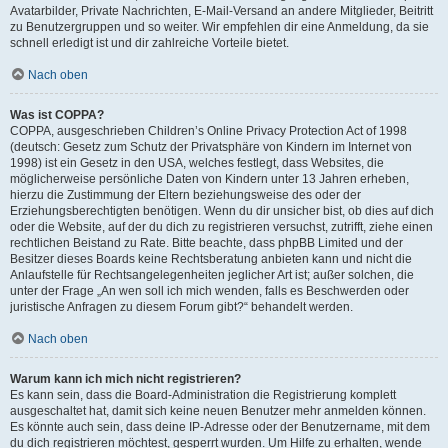
Avatarbilder, Private Nachrichten, E-Mail-Versand an andere Mitglieder, Beitritt
zu Benutzergruppen und so weiter. Wir empfehlen dir eine Anmeldung, da sie
schnell erledigt ist und dir zahlreiche Vorteile bietet.
Nach oben
Was ist COPPA?
COPPA, ausgeschrieben Children’s Online Privacy Protection Act of 1998
(deutsch: Gesetz zum Schutz der Privatsphäre von Kindern im Internet von
1998) ist ein Gesetz in den USA, welches festlegt, dass Websites, die
möglicherweise persönliche Daten von Kindern unter 13 Jahren erheben,
hierzu die Zustimmung der Eltern beziehungsweise des oder der
Erziehungsberechtigten benötigen. Wenn du dir unsicher bist, ob dies auf dich
oder die Website, auf der du dich zu registrieren versuchst, zutrifft, ziehe einen
rechtlichen Beistand zu Rate. Bitte beachte, dass phpBB Limited und der
Besitzer dieses Boards keine Rechtsberatung anbieten kann und nicht die
Anlaufstelle für Rechtsangelegenheiten jeglicher Art ist; außer solchen, die
unter der Frage „An wen soll ich mich wenden, falls es Beschwerden oder
juristische Anfragen zu diesem Forum gibt?“ behandelt werden.
Nach oben
Warum kann ich mich nicht registrieren?
Es kann sein, dass die Board-Administration die Registrierung komplett
ausgeschaltet hat, damit sich keine neuen Benutzer mehr anmelden können.
Es könnte auch sein, dass deine IP-Adresse oder der Benutzername, mit dem
du dich registrieren möchtest, gesperrt wurden. Um Hilfe zu erhalten, wende