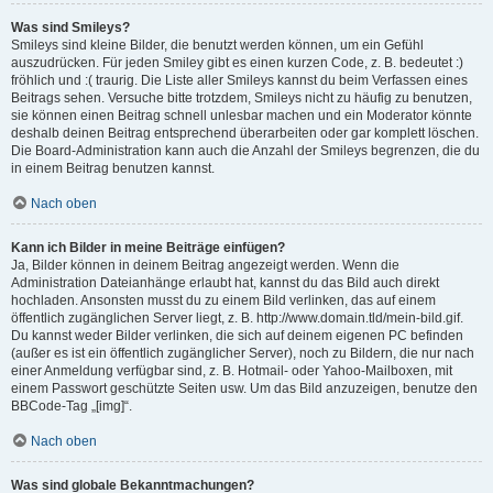
Was sind Smileys?
Smileys sind kleine Bilder, die benutzt werden können, um ein Gefühl
auszudrücken. Für jeden Smiley gibt es einen kurzen Code, z. B. bedeutet :)
fröhlich und :( traurig. Die Liste aller Smileys kannst du beim Verfassen eines
Beitrags sehen. Versuche bitte trotzdem, Smileys nicht zu häufig zu benutzen,
sie können einen Beitrag schnell unlesbar machen und ein Moderator könnte
deshalb deinen Beitrag entsprechend überarbeiten oder gar komplett löschen.
Die Board-Administration kann auch die Anzahl der Smileys begrenzen, die du
in einem Beitrag benutzen kannst.
Nach oben
Kann ich Bilder in meine Beiträge einfügen?
Ja, Bilder können in deinem Beitrag angezeigt werden. Wenn die
Administration Dateianhänge erlaubt hat, kannst du das Bild auch direkt
hochladen. Ansonsten musst du zu einem Bild verlinken, das auf einem
öffentlich zugänglichen Server liegt, z. B. http://www.domain.tld/mein-bild.gif.
Du kannst weder Bilder verlinken, die sich auf deinem eigenen PC befinden
(außer es ist ein öffentlich zugänglicher Server), noch zu Bildern, die nur nach
einer Anmeldung verfügbar sind, z. B. Hotmail- oder Yahoo-Mailboxen, mit
einem Passwort geschützte Seiten usw. Um das Bild anzuzeigen, benutze den
BBCode-Tag „[img]“.
Nach oben
Was sind globale Bekanntmachungen?