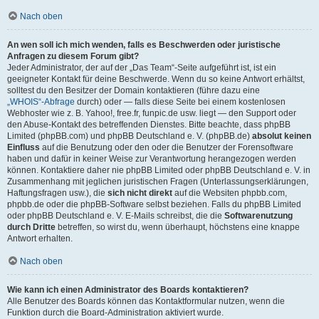
Nach oben
An wen soll ich mich wenden, falls es Beschwerden oder juristische
Anfragen zu diesem Forum gibt?
Jeder Administrator, der auf der „Das Team“-Seite aufgeführt ist, ist ein
geeigneter Kontakt für deine Beschwerde. Wenn du so keine Antwort erhältst,
solltest du den Besitzer der Domain kontaktieren (führe dazu eine
„WHOIS“-Abfrage
durch) oder — falls diese Seite bei einem kostenlosen
Webhoster wie z. B. Yahoo!, free.fr, funpic.de usw. liegt — den Support oder
den Abuse-Kontakt des betreffenden Dienstes. Bitte beachte, dass phpBB
Limited (phpBB.com) und phpBB Deutschland e. V. (phpBB.de)
absolut keinen
Einfluss
auf die Benutzung oder den oder die Benutzer der Forensoftware
haben und dafür in keiner Weise zur Verantwortung herangezogen werden
können. Kontaktiere daher nie phpBB Limited oder phpBB Deutschland e. V. in
Zusammenhang mit jeglichen juristischen Fragen (Unterlassungserklärungen,
Haftungsfragen usw.), die
sich nicht direkt
auf die Websiten phpbb.com,
phpbb.de oder die phpBB-Software selbst beziehen. Falls du phpBB Limited
oder phpBB Deutschland e. V. E-Mails schreibst, die die
Softwarenutzung
durch Dritte
betreffen, so wirst du, wenn überhaupt, höchstens eine knappe
Antwort erhalten.
Nach oben
Wie kann ich einen Administrator des Boards kontaktieren?
Alle Benutzer des Boards können das Kontaktformular nutzen, wenn die
Funktion durch die Board-Administration aktiviert wurde.