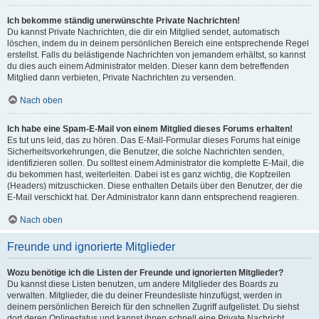
Ich bekomme ständig unerwünschte Private Nachrichten!
Du kannst Private Nachrichten, die dir ein Mitglied sendet, automatisch
löschen, indem du in deinem persönlichen Bereich eine entsprechende Regel
erstellst. Falls du belästigende Nachrichten von jemandem erhältst, so kannst
du dies auch einem Administrator melden. Dieser kann dem betreffenden
Mitglied dann verbieten, Private Nachrichten zu versenden.
Nach oben
Ich habe eine Spam-E-Mail von einem Mitglied dieses Forums erhalten!
Es tut uns leid, das zu hören. Das E-Mail-Formular dieses Forums hat einige
Sicherheitsvorkehrungen, die Benutzer, die solche Nachrichten senden,
identifizieren sollen. Du solltest einem Administrator die komplette E-Mail, die
du bekommen hast, weiterleiten. Dabei ist es ganz wichtig, die Kopfzeilen
(Headers) mitzuschicken. Diese enthalten Details über den Benutzer, der die
E-Mail verschickt hat. Der Administrator kann dann entsprechend reagieren.
Nach oben
Freunde und ignorierte Mitglieder
Wozu benötige ich die Listen der Freunde und ignorierten Mitglieder?
Du kannst diese Listen benutzen, um andere Mitglieder des Boards zu
verwalten. Mitglieder, die du deiner Freundesliste hinzufügst, werden in
deinem persönlichen Bereich für den schnellen Zugriff aufgelistet. Du siehst
dort deren Onlinestatus und kannst ihnen schnell eine Private Nachricht