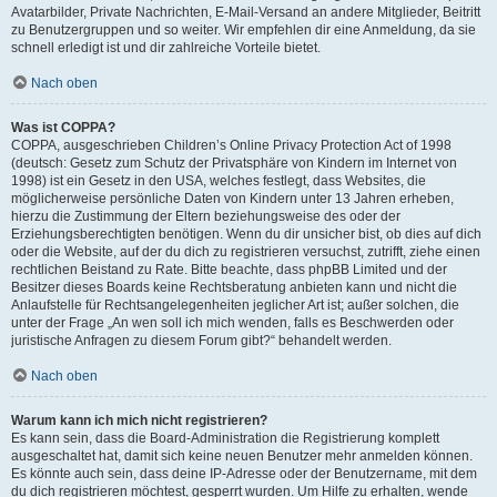
Avatarbilder, Private Nachrichten, E-Mail-Versand an andere Mitglieder, Beitritt
zu Benutzergruppen und so weiter. Wir empfehlen dir eine Anmeldung, da sie
schnell erledigt ist und dir zahlreiche Vorteile bietet.
Nach oben
Was ist COPPA?
COPPA, ausgeschrieben Children’s Online Privacy Protection Act of 1998
(deutsch: Gesetz zum Schutz der Privatsphäre von Kindern im Internet von
1998) ist ein Gesetz in den USA, welches festlegt, dass Websites, die
möglicherweise persönliche Daten von Kindern unter 13 Jahren erheben,
hierzu die Zustimmung der Eltern beziehungsweise des oder der
Erziehungsberechtigten benötigen. Wenn du dir unsicher bist, ob dies auf dich
oder die Website, auf der du dich zu registrieren versuchst, zutrifft, ziehe einen
rechtlichen Beistand zu Rate. Bitte beachte, dass phpBB Limited und der
Besitzer dieses Boards keine Rechtsberatung anbieten kann und nicht die
Anlaufstelle für Rechtsangelegenheiten jeglicher Art ist; außer solchen, die
unter der Frage „An wen soll ich mich wenden, falls es Beschwerden oder
juristische Anfragen zu diesem Forum gibt?“ behandelt werden.
Nach oben
Warum kann ich mich nicht registrieren?
Es kann sein, dass die Board-Administration die Registrierung komplett
ausgeschaltet hat, damit sich keine neuen Benutzer mehr anmelden können.
Es könnte auch sein, dass deine IP-Adresse oder der Benutzername, mit dem
du dich registrieren möchtest, gesperrt wurden. Um Hilfe zu erhalten, wende