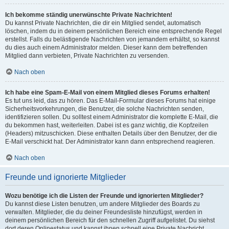
Ich bekomme ständig unerwünschte Private Nachrichten!
Du kannst Private Nachrichten, die dir ein Mitglied sendet, automatisch
löschen, indem du in deinem persönlichen Bereich eine entsprechende Regel
erstellst. Falls du belästigende Nachrichten von jemandem erhältst, so kannst
du dies auch einem Administrator melden. Dieser kann dem betreffenden
Mitglied dann verbieten, Private Nachrichten zu versenden.
Nach oben
Ich habe eine Spam-E-Mail von einem Mitglied dieses Forums erhalten!
Es tut uns leid, das zu hören. Das E-Mail-Formular dieses Forums hat einige
Sicherheitsvorkehrungen, die Benutzer, die solche Nachrichten senden,
identifizieren sollen. Du solltest einem Administrator die komplette E-Mail, die
du bekommen hast, weiterleiten. Dabei ist es ganz wichtig, die Kopfzeilen
(Headers) mitzuschicken. Diese enthalten Details über den Benutzer, der die
E-Mail verschickt hat. Der Administrator kann dann entsprechend reagieren.
Nach oben
Freunde und ignorierte Mitglieder
Wozu benötige ich die Listen der Freunde und ignorierten Mitglieder?
Du kannst diese Listen benutzen, um andere Mitglieder des Boards zu
verwalten. Mitglieder, die du deiner Freundesliste hinzufügst, werden in
deinem persönlichen Bereich für den schnellen Zugriff aufgelistet. Du siehst
dort deren Onlinestatus und kannst ihnen schnell eine Private Nachricht