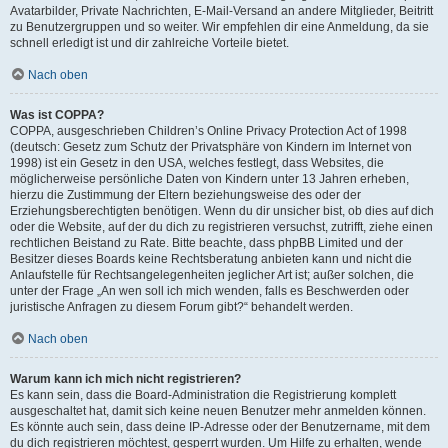
Avatarbilder, Private Nachrichten, E-Mail-Versand an andere Mitglieder, Beitritt
zu Benutzergruppen und so weiter. Wir empfehlen dir eine Anmeldung, da sie
schnell erledigt ist und dir zahlreiche Vorteile bietet.
Nach oben
Was ist COPPA?
COPPA, ausgeschrieben Children’s Online Privacy Protection Act of 1998
(deutsch: Gesetz zum Schutz der Privatsphäre von Kindern im Internet von
1998) ist ein Gesetz in den USA, welches festlegt, dass Websites, die
möglicherweise persönliche Daten von Kindern unter 13 Jahren erheben,
hierzu die Zustimmung der Eltern beziehungsweise des oder der
Erziehungsberechtigten benötigen. Wenn du dir unsicher bist, ob dies auf dich
oder die Website, auf der du dich zu registrieren versuchst, zutrifft, ziehe einen
rechtlichen Beistand zu Rate. Bitte beachte, dass phpBB Limited und der
Besitzer dieses Boards keine Rechtsberatung anbieten kann und nicht die
Anlaufstelle für Rechtsangelegenheiten jeglicher Art ist; außer solchen, die
unter der Frage „An wen soll ich mich wenden, falls es Beschwerden oder
juristische Anfragen zu diesem Forum gibt?“ behandelt werden.
Nach oben
Warum kann ich mich nicht registrieren?
Es kann sein, dass die Board-Administration die Registrierung komplett
ausgeschaltet hat, damit sich keine neuen Benutzer mehr anmelden können.
Es könnte auch sein, dass deine IP-Adresse oder der Benutzername, mit dem
du dich registrieren möchtest, gesperrt wurden. Um Hilfe zu erhalten, wende