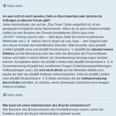
Nach oben
An wen soll ich mich wenden, falls es Beschwerden oder juristische
Anfragen zu diesem Forum gibt?
Jeder Administrator, der auf der „Das Team“-Seite aufgeführt ist, ist ein
geeigneter Kontakt für deine Beschwerde. Wenn du so keine Antwort erhältst,
solltest du den Besitzer der Domain kontaktieren (führe dazu eine
„WHOIS“-Abfrage
durch) oder — falls diese Seite bei einem kostenlosen
Webhoster wie z. B. Yahoo!, free.fr, funpic.de usw. liegt — den Support oder
den Abuse-Kontakt des betreffenden Dienstes. Bitte beachte, dass phpBB
Limited (phpBB.com) und phpBB Deutschland e. V. (phpBB.de)
absolut keinen
Einfluss
auf die Benutzung oder den oder die Benutzer der Forensoftware
haben und dafür in keiner Weise zur Verantwortung herangezogen werden
können. Kontaktiere daher nie phpBB Limited oder phpBB Deutschland e. V. in
Zusammenhang mit jeglichen juristischen Fragen (Unterlassungserklärungen,
Haftungsfragen usw.), die
sich nicht direkt
auf die Websiten phpbb.com,
phpbb.de oder die phpBB-Software selbst beziehen. Falls du phpBB Limited
oder phpBB Deutschland e. V. E-Mails schreibst, die die
Softwarenutzung
durch Dritte
betreffen, so wirst du, wenn überhaupt, höchstens eine knappe
Antwort erhalten.
Nach oben
Wie kann ich einen Administrator des Boards kontaktieren?
Alle Benutzer des Boards können das Kontaktformular nutzen, wenn die
Funktion durch die Board-Administration aktiviert wurde.