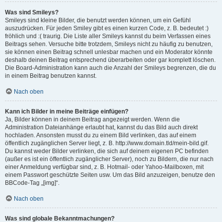
Was sind Smileys?
Smileys sind kleine Bilder, die benutzt werden können, um ein Gefühl
auszudrücken. Für jeden Smiley gibt es einen kurzen Code, z. B. bedeutet :)
fröhlich und :( traurig. Die Liste aller Smileys kannst du beim Verfassen eines
Beitrags sehen. Versuche bitte trotzdem, Smileys nicht zu häufig zu benutzen,
sie können einen Beitrag schnell unlesbar machen und ein Moderator könnte
deshalb deinen Beitrag entsprechend überarbeiten oder gar komplett löschen.
Die Board-Administration kann auch die Anzahl der Smileys begrenzen, die du
in einem Beitrag benutzen kannst.
Nach oben
Kann ich Bilder in meine Beiträge einfügen?
Ja, Bilder können in deinem Beitrag angezeigt werden. Wenn die
Administration Dateianhänge erlaubt hat, kannst du das Bild auch direkt
hochladen. Ansonsten musst du zu einem Bild verlinken, das auf einem
öffentlich zugänglichen Server liegt, z. B. http://www.domain.tld/mein-bild.gif.
Du kannst weder Bilder verlinken, die sich auf deinem eigenen PC befinden
(außer es ist ein öffentlich zugänglicher Server), noch zu Bildern, die nur nach
einer Anmeldung verfügbar sind, z. B. Hotmail- oder Yahoo-Mailboxen, mit
einem Passwort geschützte Seiten usw. Um das Bild anzuzeigen, benutze den
BBCode-Tag „[img]“.
Nach oben
Was sind globale Bekanntmachungen?